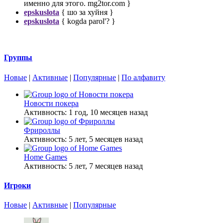
именно для этого. mg2tor.com }
epskuslota
{ шо за хуйня }
epskuslota
{ kogda parol'? }
Группы
Новые
|
Активные
|
Популярные
|
По алфавиту
Новости покера
Активность: 1 год, 10 месяцев назад
Фрироллы
Активность: 5 лет, 5 месяцев назад
Home Games
Активность: 5 лет, 7 месяцев назад
Игроки
Новые
|
Активные
|
Популярные