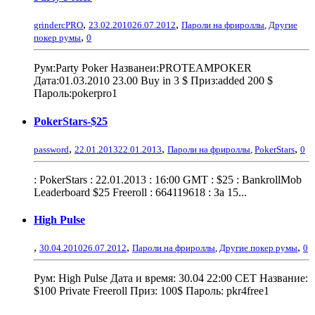
,
,
grindercPRO
23.02.2010
26.07.2012
Пароли на фрироллы
,
Другие
,
покер румы
0
Рум:Party Poker Названеи:PROTEAMPOKER
Дата:01.03.2010 23.00 Buy in 3 $ Приз:added 200 $
Пароль:pokerpro1
PokerStars-$25
,
,
,
password
22.01.2013
22.01.2013
Пароли на фрироллы
,
PokerStars
0
: PokerStars : 22.01.2013 : 16:00 GMT : $25 : BankrollMob
Leaderboard $25 Freeroll : 664119618 : За 15...
High Pulse
,
,
,
30.04.2010
26.07.2012
Пароли на фрироллы
,
Другие покер румы
0
Рум: High Pulse Дата и время: 30.04 22:00 CET Название:
$100 Private Freeroll Приз: 100$ Пароль: pkr4free1