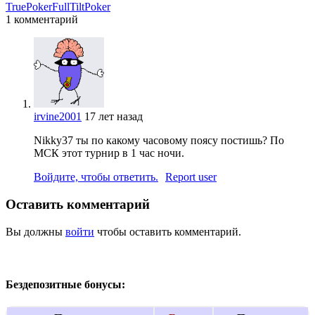
TruePoker
FullTiltPoker
1 комментарий
irvine2001
17 лет назад
Nikky37 ты по какому часовому поясу постишь? По
МСК этот турнир в 1 час ночи.
Войдите, чтобы ответить.
Report user
Оставить комментарий
Вы должны
войти
чтобы оставить комментарий.
Бездепозитные бонусы: