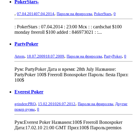
PokerStars-
,
,
,
07.04.2014
07.04.2014
Пароли на фрироллы
,
PokerStars
0
: PokerStars : 07.04.2014 : 23:00 Мск : : cardschat $100
monday freeroll $100 added : 846973021 : :...
PartyPoker
,
,
,
Artem
18.07.2009
18.07.2009
Пароли на фрироллы
,
PartyPoker
0
Рум: PartyPoker Дата и время: 28th July Название:
PartyPoker 100$ Freeroll Bonospoker Пароль: fiesta Приз:
100$
Everest Poker
,
,
grindercPRO
15.02.2010
26.07.2012
Пароли на фрироллы
,
Другие
,
покер румы
0
Рум:Everest Poker Названеи:100$ Freeroll Bonospoker
Дата:17.02.10 21:00 GMT Приз:100$ Пароль:premios