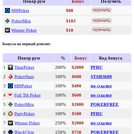
Покер рум
Бонус
Получить
888Poker
$88
PokerMira
$103
Winner Poker
$10
Бонусы на первый депозит:
Покер рум
%
Бонус
Код бонуса
1
TitanPoker
200%
$2000
PFRU
2
PokerStars
100%
$600
STARS600
3
888Poker
100%
$400
по ссылке
4
Full Tilt Poker
100%
$600
по ссылке
5
PokerMira
100%
$2000
POKERFREE
6
PartyPoker
100%
$500
PFRU
7
Winner Poker
250%
$2000
по ссылке
8
BlackChip
150%
$750
POKERFREE