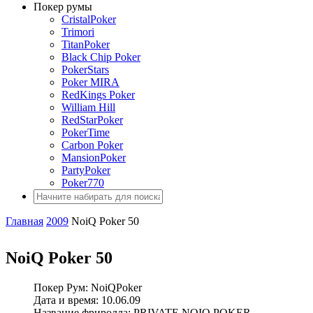
Покер румы
CristalPoker
Trimori
TitanPoker
Black Chip Poker
PokerStars
Poker MIRA
RedKings Poker
William Hill
RedStarPoker
PokerTime
Carbon Poker
MansionPoker
PartyPoker
Poker770
Главная
2009
NoiQ Poker 50
NoiQ Poker 50
Покер Рум: NoiQPoker
Дата и время: 10.06.09
Название фриролла: PRIVATE NOIQ POKER