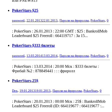
или PNEWS15
PokerStars-$25
,
,
,
password
22.01.2013
22.01.2013
Пароли на фрироллы
,
PokerStars
0
: PokerStars : 26.01.2013 : 22:00 GMT : $25 : BankrollMob
Leaderboard $25 Freeroll : 664119717 : За 15...
PokerStars-$333 билеты
,
,
,
password
13.03.2014
13.03.2014
Пароли на фрироллы
,
PokerStars
0
: PokerStars : 13.03.2014 : 20:00 Мск : $333 билеты :
Фрибай №2 : 878849441 : : : фриролл
PokerStars-25$
,
,
,
Den
19.01.2013
19.01.2013
Пароли на фрироллы
,
PokerStars
0
: PokerStars : 20.01.2013 : 00:00 Мск : 25$ : BankrollMob
Leaderboard $25 Freeroll (ID: 664119677 : 664119677 :...