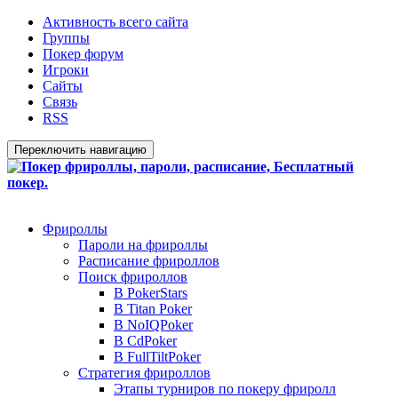
Активность всего сайта
Группы
Покер форум
Игроки
Сайты
Связь
RSS
Переключить навигацию
Фрироллы
Пароли на фрироллы
Расписание фрироллов
Поиск фрироллов
В PokerStars
В Titan Poker
В NoIQPoker
В CdPoker
В FullTiltPoker
Стратегия фрироллов
Этапы турниров по покеру фриролл