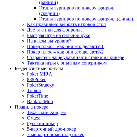
(ранний)
Этапы турниров по покеру фриролл
(средний)
Этапы турниров по покеру фриролл (финал)
Как правильно выбрать игровой стол
Две тактики для фриролла
Быстрая игра на сильной руке
На каком вы уровне?
Покер плюс – как они это делают?-1
Покер плюс – как они это делают?-2
Старайтесь чаще уравнивать ставки на ривере
Тактика игры с опытным соперником
Бездепозитные бонусы
Poker MIRA
888Poker
PokerStrategy
Trimori
PokerTime
BankrollMob
Правила покера
Техасский Холдем
Омаха
Русский покер
5-карточный дро-покер
7-ми карточный стад покер