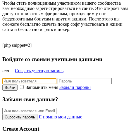
Чтобы стать полноценным участником нашего сообщества
вам необходимо зарегистрироваться на сайте. Это откроет вам
доступ к приватным фрироллам, проходящим у нас
бездепозитным бонусам и другим акциям. После этого вы
сможете бесплатно скачать покер софт участвовать в жизни
сайта и бесплатно играть в покер.
[php snippet=2]
Войдите со своими учетными данными
или
Создать учетную запись
Запомнить меня
Забыли пароль?
Войти
Забыли свои данные?
Я помню мои данные
Сбросить пароль
Create Account