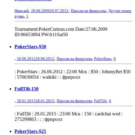
,
,
Николай
28.06.2009
26.07.2012
Пароли на фрироллы
,
Другие покер
,
румы
1
Tournament:PokerCurious.com Date:27.06.2009
ID:96653894 PW:fr11Sat50
PokerStars-$50
,
,
,
26.06.2012
26.06.2012
Пароли на фрироллы
,
PokerStars
0
: PokerStars : 26.06.2012 : 22:00 Мск : $50 : JohnnyBet $50
: 570030054 : waikiki : : фриролл
FullTilt-150
,
,
,
28.01.2015
28.01.2015
Пароли на фрироллы
,
FullTilt
0
: FullTilt : 29.01.2015 : 23:00 Мск : 150 : cardchat wed :
275299863 : : : фриролл
PokerStars-$25