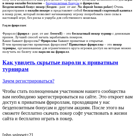
в покер онлайн бесплатно
–
бездепозитные бонусы
и
фрироллы
.
Бездепозитный бонус покер
(
бездеп
- разг. от анг.
No deposit bonus poker
) Очень
распространен в
онлайн покере
и представляет собой
бесплатный стартовый капитал
в покер руме, который позволяет начинающему игроку попробовать свои силы в
настоящей игре, без риска и ущерба для собственного кошелька.
Faq по фрироллам:
Фриролл (
фрирол
- разг. от анг.
freeroll
) – это
бесплатный покер турнир
с денежным
призом. Лучший способ начать зарабатывать покером.
Какие бывают фрироллы?
Фрироллы
бывают приватные и открытые.
В чем преимущество приватных фрироллов?
Приватные фрироллы
– это
покер
турниры
, организованные для ограниченного круга игроков доступ на которые можно
получить по билету или
паролю на фриролл
.
Как увидеть скрытые пароли к приватным
турнирам
Зачем регистрироваться?
Чтобы стать полноценным участником нашего сообщества
вам необходимо зарегистрироваться на сайте. Это откроет вам
доступ к приватным фрироллам, проходящим у нас
бездепозитным бонусам и другим акциям. После этого вы
сможете бесплатно скачать покер софт участвовать в жизни
сайта и бесплатно играть в покер.
[php snippet=2]