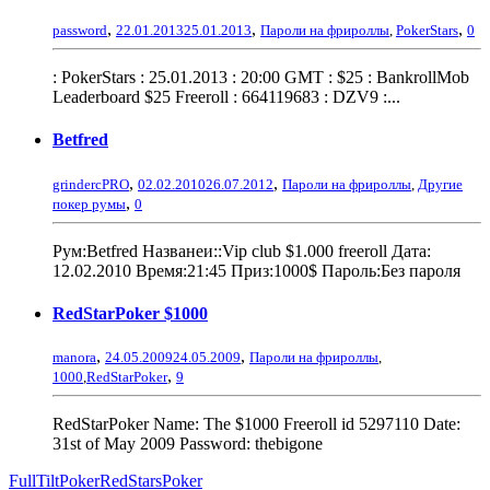
,
,
,
password
22.01.2013
25.01.2013
Пароли на фрироллы
,
PokerStars
0
: PokerStars : 25.01.2013 : 20:00 GMT : $25 : BankrollMob
Leaderboard $25 Freeroll : 664119683 : DZV9 :...
Betfred
,
,
grindercPRO
02.02.2010
26.07.2012
Пароли на фрироллы
,
Другие
,
покер румы
0
Рум:Betfred Названеи::Vip club $1.000 freeroll Дата:
12.02.2010 Время:21:45 Приз:1000$ Пароль:Без пароля
RedStarPoker $1000
,
,
manora
24.05.2009
24.05.2009
Пароли на фрироллы
,
,
1000
,
RedStarPoker
9
RedStarPoker Name: The $1000 Freeroll id 5297110 Date:
31st of May 2009 Password: thebigone
FullTiltPoker
RedStarsPoker