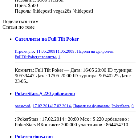
Приз: $500
Пароль: [hidepost] vegas26s [/hidepost]
Поделиться этим
Cтатьи по теме
Сателлиты на Full Tilt Poker
,
,
Игроки.pro
11.05.2009
11.05.2009
Пароли на фрироллы
,
,
FullTiltPoker
,
сателлиты
1
Комната: Full Tilt Poker — Дата: 16\05 20:00 ID турнира:
90539447 Дата: 17\05 20:00 ID турнира: 90540225 Дата:
23\05...
PokerStars-$ 220 добавлено
,
,
,
password
17.02.2014
17.02.2014
Пароли на фрироллы
,
PokerStars
0
: PokerStars : 17.02.2014 : 20:00 Мск : $ 220 добавлено :
PokerStars ВКонтакте 200 000 участников : 864454710...
Pokercurious.com