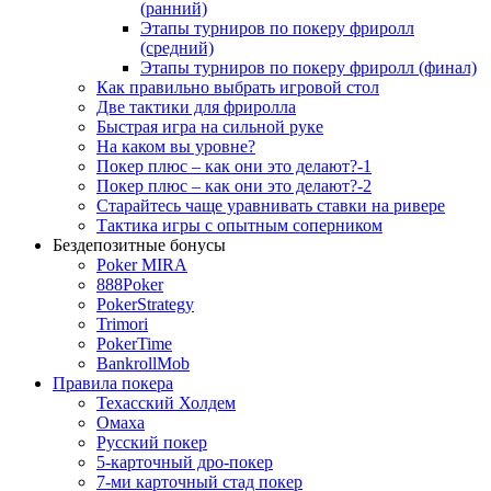
(ранний)
Этапы турниров по покеру фриролл
(средний)
Этапы турниров по покеру фриролл (финал)
Как правильно выбрать игровой стол
Две тактики для фриролла
Быстрая игра на сильной руке
На каком вы уровне?
Покер плюс – как они это делают?-1
Покер плюс – как они это делают?-2
Старайтесь чаще уравнивать ставки на ривере
Тактика игры с опытным соперником
Бездепозитные бонусы
Poker MIRA
888Poker
PokerStrategy
Trimori
PokerTime
BankrollMob
Правила покера
Техасский Холдем
Омаха
Русский покер
5-карточный дро-покер
7-ми карточный стад покер