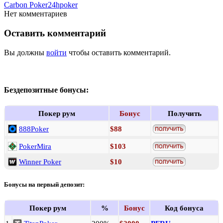
Carbon Poker
24hpoker
Нет комментариев
Оставить комментарий
Вы должны
войти
чтобы оставить комментарий.
Бездепозитные бонусы:
Покер рум
Бонус
Получить
888Poker
$88
PokerMira
$103
Winner Poker
$10
Бонусы на первый депозит:
Покер рум
%
Бонус
Код бонуса