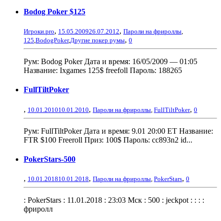
Bodog Poker $125
,
,
Игроки.pro
15.05.2009
26.07.2012
Пароли на фрироллы
,
,
125
,
BodogPoker
,
Другие покер румы
0
Рум: Bodog Poker Дата и время: 16/05/2009 — 01:05
Название: Ixgames 125$ freefoll Пароль: 188265
FullTiltPoker
,
,
,
10.01.2010
10.01.2010
Пароли на фрироллы
,
FullTiltPoker
0
Рум: FullTiltPoker Дата и время: 9.01 20:00 ET Название:
FTR $100 Freeroll Приз: 100$ Пароль: cc893n2 id...
PokerStars-500
,
,
,
10.01.2018
10.01.2018
Пароли на фрироллы
,
PokerStars
0
: PokerStars : 11.01.2018 : 23:03 Мск : 500 : jeckpot : : : :
фриролл