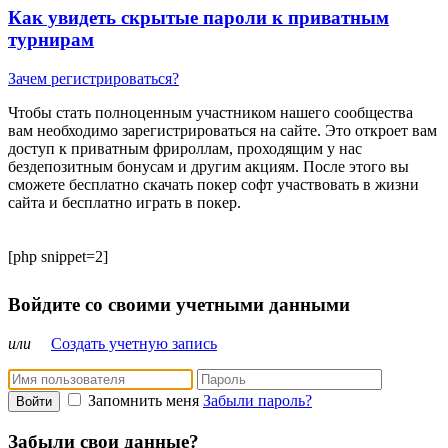
Как увидеть скрытые пароли к приватным
турнирам
Зачем регистрироваться?
Чтобы стать полноценным участником нашего сообщества
вам необходимо зарегистрироваться на сайте. Это откроет вам
доступ к приватным фрироллам, проходящим у нас
бездепозитным бонусам и другим акциям. После этого вы
сможете бесплатно скачать покер софт участвовать в жизни
сайта и бесплатно играть в покер.
[php snippet=2]
Войдите со своими учетными данными
или
Создать учетную запись
Запомнить меня
Забыли пароль?
Войти
Забыли свои данные?