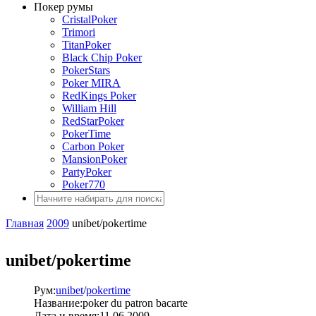
Покер румы
CristalPoker
Trimori
TitanPoker
Black Chip Poker
PokerStars
Poker MIRA
RedKings Poker
William Hill
RedStarPoker
PokerTime
Carbon Poker
MansionPoker
PartyPoker
Poker770
Главная
2009
unibet/pokertime
unibet/pokertime
Рум:
unibet
/
pokertime
Название:poker du patron bacarte
Дата и время:11.06.2009