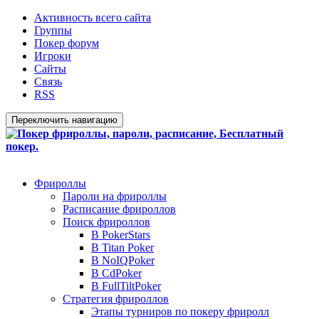
Активность всего сайта
Группы
Покер форум
Игроки
Сайты
Связь
RSS
Переключить навигацию
Фрироллы
Пароли на фрироллы
Расписание фрироллов
Поиск фрироллов
В PokerStars
В Titan Poker
В NoIQPoker
В CdPoker
В FullTiltPoker
Стратегия фрироллов
Этапы турниров по покеру фриролл