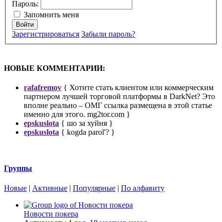
Пароль:
Запомнить меня
Войти
Зарегистрироваться
Забыли пароль?
НОВЫЕ КОММЕНТАРИИ:
rafafremov
{ Хотите стать клиентом или коммерческим
партнером лучшей торговой платформы в DarkNet? Это
вполне реально – ОМГ ссылка размещена в этой статье
именно для этого. mg2tor.com }
epskuslota
{ шо за хуйня }
epskuslota
{ kogda parol'? }
Группы
Новые
|
Активные
|
Популярные
|
По алфавиту
Новости покера