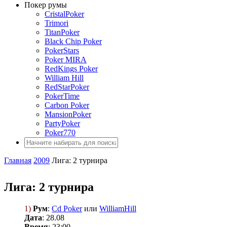
Покер румы
CristalPoker
Trimori
TitanPoker
Black Chip Poker
PokerStars
Poker MIRA
RedKings Poker
William Hill
RedStarPoker
PokerTime
Carbon Poker
MansionPoker
PartyPoker
Poker770
Главная
2009
Лига: 2 турнира
Лига: 2 турнира
1)
Рум
:
Cd Poker
или
WilliamHill
Дата
: 28.08
Время
: 23:00