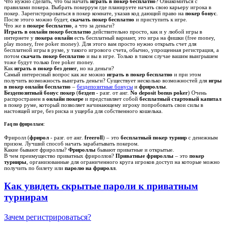
Что нужно сделать, что бы начать
играть в покер бесплатно
? Ознакомиться с
правилами покера. Выбрать покеррум где планируете начать свою карьеру игрока в
покер. Зарегистрироваться в покер комнате, указав код дающий право на
покер бонус
.
После этого можно будет,
скачать покер бесплатно
и приступить к игре.
Что же в
покере бесплатно
, а что за деньги?
Играть в онлайн покер бесплатно
действительно просто, как и у любой игры в
интернете у
покера онлайн
есть бесплатный вариант, это игра на фишки (free money,
play money, free poker money). Для этого вам просто нужно открыть счет для
бесплатной игры в руме, у такого игрового счета, обычно, упрощенная регистрация, а
потом
скачать покер бесплатно
и вы в игре. Только в таком случае вашим выигрышем
тоже будут только free poker money.
Как
играть в покер без денег
, но на деньги?
Самый интересный вопрос как же можно
играть в покер бесплатно
и при этом
получить возможность выиграть деньги? Существует несколько возможностей для
игры
в покер онлайн бесплатно
–
бездепозитные бонусы
и
фрироллы
.
Бездепозитный бонус покер
(
бездеп
- разг. от анг.
No deposit bonus poker
) Очень
распространен в
онлайн покере
и представляет собой
бесплатный стартовый капитал
в покер руме, который позволяет начинающему игроку попробовать свои силы в
настоящей игре, без риска и ущерба для собственного кошелька.
Faq по фрироллам:
Фриролл (
фрирол
- разг. от анг.
freeroll
) – это
бесплатный покер турнир
с денежным
призом. Лучший способ начать зарабатывать покером.
Какие бывают фрироллы?
Фрироллы
бывают приватные и открытые.
В чем преимущество приватных фрироллов?
Приватные фрироллы
– это
покер
турниры
, организованные для ограниченного круга игроков доступ на которые можно
получить по билету или
паролю на фриролл
.
Как увидеть скрытые пароли к приватным
турнирам
Зачем регистрироваться?