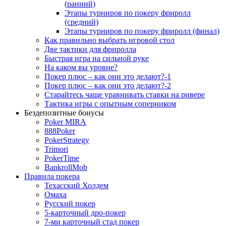
(ранний)
Этапы турниров по покеру фриролл
(средний)
Этапы турниров по покеру фриролл (финал)
Как правильно выбрать игровой стол
Две тактики для фриролла
Быстрая игра на сильной руке
На каком вы уровне?
Покер плюс – как они это делают?-1
Покер плюс – как они это делают?-2
Старайтесь чаще уравнивать ставки на ривере
Тактика игры с опытным соперником
Бездепозитные бонусы
Poker MIRA
888Poker
PokerStrategy
Trimori
PokerTime
BankrollMob
Правила покера
Техасский Холдем
Омаха
Русский покер
5-карточный дро-покер
7-ми карточный стад покер