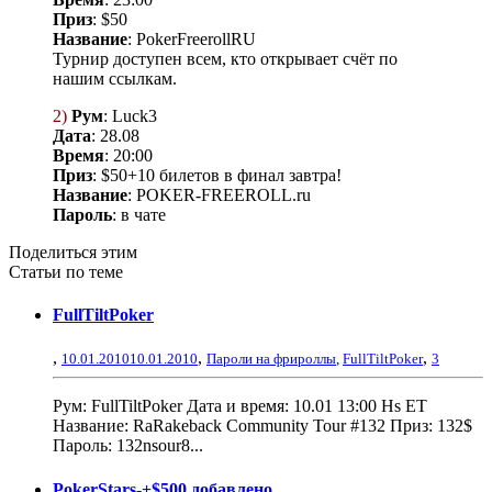
Приз
: $50
Название
: PokerFreerollRU
Турнир доступен всем, кто открывает счёт по
нашим ссылкам.
2)
Рум
: Luck3
Дата
: 28.08
Время
: 20:00
Приз
: $50+10 билетов в финал завтра!
Название
: POKER-FREEROLL.ru
Пароль
: в чате
Поделиться этим
Cтатьи по теме
FullTiltPoker
,
,
,
10.01.2010
10.01.2010
Пароли на фрироллы
,
FullTiltPoker
3
Рум: FullTiltPoker Дата и время: 10.01 13:00 Hs ET
Название: RaRakeback Community Tour #132 Приз: 132$
Пароль: 132nsour8...
PokerStars-+$500 добавлено