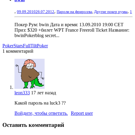
,
,
,
09.09.2010
26.07.2012
Пароли на фрироллы
,
Другие покер румы
1
Покер Рум: bwin Дата и время: 13.09.2010 19:00 CET
Приз: $320 +билет WPT France Freeroll Ticket Название:
bwinPokerblog secret...
PokerStars
FullTiltPoker
1 комментарий
leon333
17 лет назад
Какой пароль на luck3 ??
Войдите, чтобы ответить.
Report user
Оставить комментарий