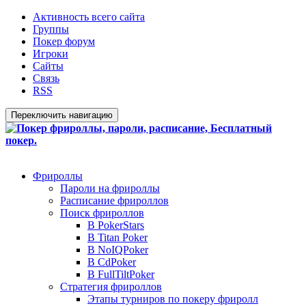
Активность всего сайта
Группы
Покер форум
Игроки
Сайты
Связь
RSS
Переключить навигацию
Фрироллы
Пароли на фрироллы
Расписание фрироллов
Поиск фрироллов
В PokerStars
В Titan Poker
В NoIQPoker
В CdPoker
В FullTiltPoker
Стратегия фрироллов
Этапы турниров по покеру фриролл