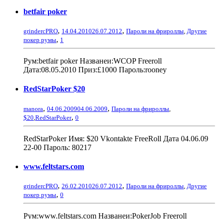
betfair poker
,
,
grindercPRO
14.04.2010
26.07.2012
Пароли на фрироллы
,
Другие
,
покер румы
1
Рум:betfair poker Названеи:WCOP Freeroll
Дата:08.05.2010 Приз:£1000 Пароль:rooney
RedStarPoker $20
,
,
manora
04.06.2009
04.06.2009
Пароли на фрироллы
,
,
$20
,
RedStarPoker
0
RedStarPoker Имя: $20 Vkontakte FreeRoll Дата 04.06.09
22-00 Пароль: 80217
www.feltstars.com
,
,
grindercPRO
26.02.2010
26.07.2012
Пароли на фрироллы
,
Другие
,
покер румы
0
Рум:www.feltstars.com Названеи:PokerJob Freeroll