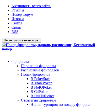
Активность всего сайта
Группы
Покер форум
Игроки
Сайты
Связь
RSS
Переключить навигацию
Фрироллы
Пароли на фрироллы
Расписание фрироллов
Поиск фрироллов
В PokerStars
В Titan Poker
В NoIQPoker
В CdPoker
В FullTiltPoker
Стратегия фрироллов
Этапы турниров по покеру фриролл