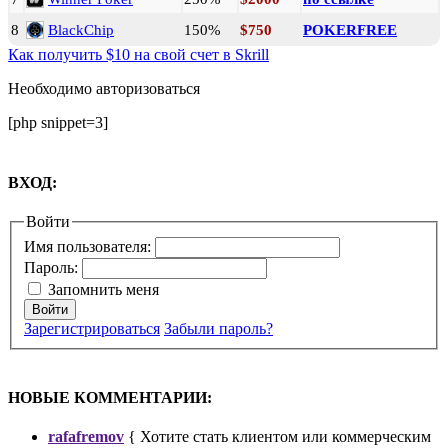
8
BlackChip
150%
$750
POKERFREE
Как получить $10 на свой счет в Skrill
Необходимо авторизоваться
[php snippet=3]
ВХОД:
Войти
Имя пользователя:
Пароль:
Запомнить меня
Войти
Зарегистрироваться
Забыли пароль?
НОВЫЕ КОММЕНТАРИИ:
rafafremov
{ Хотите стать клиентом или коммерческим