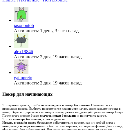
jasonontob
Активность: 1 день, 3 часа назад
alex1984ti
Активность: 2 дня, 19 часов назад
gatinpreto
Активность: 2 дня, 19 часов назад
Покер для начинающих
Что нужно сделать, что бы начать
играть в покер бесплатно
? Ознакомиться с
правилами покера. Выбрать покеррум где планируете начать свою карьеру игрока в
покер. Зарегистрироваться в покер комнате, указав код дающий право на
покер бонус
.
После этого можно будет,
скачать покер бесплатно
и приступить к игре.
Что же в
покере бесплатно
, а что за деньги?
Играть в онлайн покер бесплатно
действительно просто, как и у любой игры в
интернете у
покера онлайн
есть бесплатный вариант, это игра на фишки (free money,
play money, free poker money). Для этого вам просто нужно открыть счет для