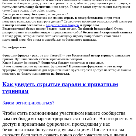
бесплатной игры в руме, у такого игрового счета, обычно, упрощенная регистрация, а
потом
скачать покер бесплатно
и вы в игре. Только в таком случае вашим выигрышем
тоже будут только free poker money.
Как
играть в покер без денег
, но на деньги?
Самый интересный вопрос как же можно
играть в покер бесплатно
и при этом
получить возможность выиграть деньги? Существует несколько возможностей для
игры
в покер онлайн бесплатно
–
бездепозитные бонусы
и
фрироллы
.
Бездепозитный бонус покер
(
бездеп
- разг. от анг.
No deposit bonus poker
) Очень
распространен в
онлайн покере
и представляет собой
бесплатный стартовый капитал
в покер руме, который позволяет начинающему игроку попробовать свои силы в
настоящей игре, без риска и ущерба для собственного кошелька.
Faq по фрироллам:
Фриролл (
фрирол
- разг. от анг.
freeroll
) – это
бесплатный покер турнир
с денежным
призом. Лучший способ начать зарабатывать покером.
Какие бывают фрироллы?
Фрироллы
бывают приватные и открытые.
В чем преимущество приватных фрироллов?
Приватные фрироллы
– это
покер
турниры
, организованные для ограниченного круга игроков доступ на которые можно
получить по билету или
паролю на фриролл
.
Как увидеть скрытые пароли к приватным
турнирам
Зачем регистрироваться?
Чтобы стать полноценным участником нашего сообщества
вам необходимо зарегистрироваться на сайте. Это откроет вам
доступ к приватным фрироллам, проходящим у нас
бездепозитным бонусам и другим акциям. После этого вы
сможете бесплатно скачать покер софт участвовать в жизни