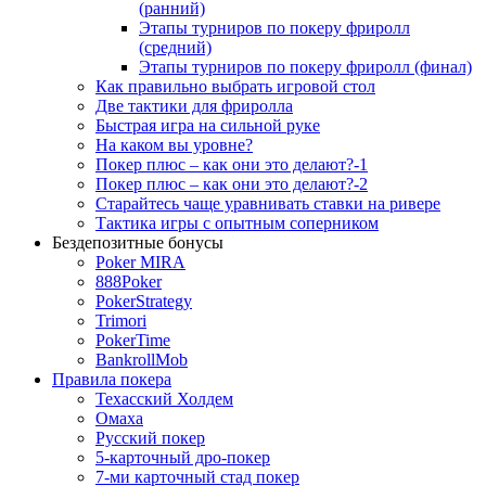
(ранний)
Этапы турниров по покеру фриролл
(средний)
Этапы турниров по покеру фриролл (финал)
Как правильно выбрать игровой стол
Две тактики для фриролла
Быстрая игра на сильной руке
На каком вы уровне?
Покер плюс – как они это делают?-1
Покер плюс – как они это делают?-2
Старайтесь чаще уравнивать ставки на ривере
Тактика игры с опытным соперником
Бездепозитные бонусы
Poker MIRA
888Poker
PokerStrategy
Trimori
PokerTime
BankrollMob
Правила покера
Техасский Холдем
Омаха
Русский покер
5-карточный дро-покер
7-ми карточный стад покер