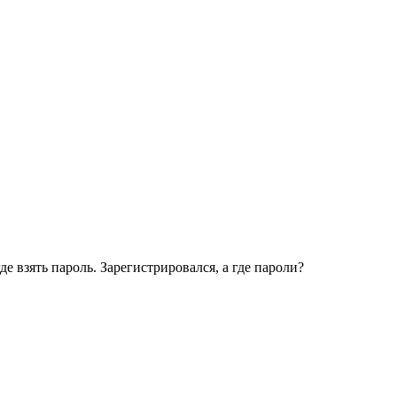
де взять пароль. Зарегистрировался, а где пароли?