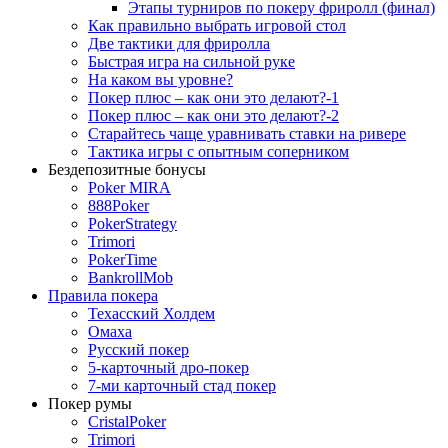
Этапы турниров по покеру фриролл (финал)
Как правильно выбрать игровой стол
Две тактики для фриролла
Быстрая игра на сильной руке
На каком вы уровне?
Покер плюс – как они это делают?-1
Покер плюс – как они это делают?-2
Старайтесь чаще уравнивать ставки на ривере
Тактика игры с опытным соперником
Бездепозитные бонусы
Poker MIRA
888Poker
PokerStrategy
Trimori
PokerTime
BankrollMob
Правила покера
Техасский Холдем
Омаха
Русский покер
5-карточный дро-покер
7-ми карточный стад покер
Покер румы
CristalPoker
Trimori