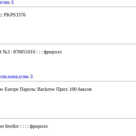
,
 румы
0
сс: PKPS3376
й №3 : 878851010 : : : фриролл
,
угие покер румы
0
row Europe Пароль: Backrow Приз: 100 баксов
r freellor : : : : фриролл