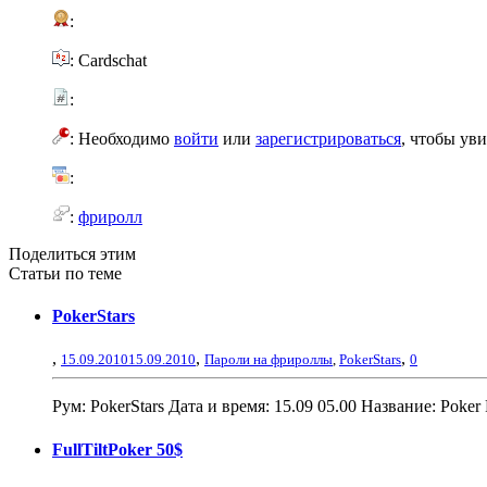
:
: Cardschat
:
: Необходимо
войти
или
зарегистрироваться
, чтобы ув
:
:
фриролл
Поделиться этим
Cтатьи по теме
PokerStars
,
,
,
15.09.2010
15.09.2010
Пароли на фрироллы
,
PokerStars
0
Рум: PokerStars Дата и время: 15.09 05.00 Название: Poker 
FullTiltPoker 50$