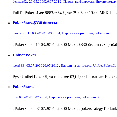
,
,
demsan92
29.05.2009
26.07.2012
Пароли на фрироллы
,
Другие покер
FullTiltPoker Имя: 88838654 Дата: 29.05.09 19-00 MSK Па
PokerStars-$330 билеты
,
,
,
password
15.03.2014
15.03.2014
Пароли на фрироллы
,
PokerStars
0
: PokerStars : 15.03.2014 : 20:00 Мск : $330 билеты : Фриба
Unibet Poker
,
,
leon333
03.07.2009
26.07.2012
Пароли на фрироллы
,
Unibet Poker
,
Др
Рум: Unibet Poker Дата и время: 03,07,09 Название: Back
PokerStars-
,
,
,
06.07.2014
06.07.2014
Пароли на фрироллы
,
PokerStars
0
: PokerStars : 07.07.2014 : 20:00 Мск : : pokerstrategy freelanke