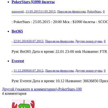
PokerStars-$1090 билеты
,
,
,
password
11.05.2015
11.05.2015
Пароли на фрироллы
,
PokerStars
0
: PokerStars : 23.05.2015 : 20:00 Мск : $1090 билеты : SCO
Bet365
,
,
,
22.01.2010
26.07.2012
Пароли на фрироллы
,
Другие покер румы
0
Рум: Bet365 Дата и время: 22.01 23-00 msk Название: FTR
Everest
,
,
,
11.12.2009
26.07.2012
Пароли на фрироллы
,
Другие покер румы
0
Рум: Everest Дата и время: 10.12 Название: 36636850 При
Другой (укажите в комментарии)-
PokerStars-100
4 комментария