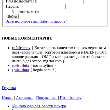
Имя пользователя:
Пароль:
Запомнить меня
Войти
Зарегистрироваться
Забыли пароль?
НОВЫЕ КОММЕНТАРИИ:
rafafremov
{ Хотите стать клиентом или коммерческим
партнером лучшей торговой платформы в DarkNet? Это
вполне реально – ОМГ ссылка размещена в этой статье
именно для этого. mg2tor.com }
epskuslota
{ шо за хуйня }
epskuslota
{ kogda parol'? }
Группы
Новые
|
Активные
|
Популярные
|
По алфавиту