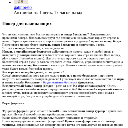
gatinpreto
Активность: 1 день, 17 часов назад
Покер для начинающих
Что нужно сделать, что бы начать
играть в покер бесплатно
? Ознакомиться с
правилами покера. Выбрать покеррум где планируете начать свою карьеру игрока в
покер. Зарегистрироваться в покер комнате, указав код дающий право на
покер бонус
.
После этого можно будет,
скачать покер бесплатно
и приступить к игре.
Что же в
покере бесплатно
, а что за деньги?
Играть в онлайн покер бесплатно
действительно просто, как и у любой игры в
интернете у
покера онлайн
есть бесплатный вариант, это игра на фишки (free money,
play money, free poker money). Для этого вам просто нужно открыть счет для
бесплатной игры в руме, у такого игрового счета, обычно, упрощенная регистрация, а
потом
скачать покер бесплатно
и вы в игре. Только в таком случае вашим выигрышем
тоже будут только free poker money.
Как
играть в покер без денег
, но на деньги?
Самый интересный вопрос как же можно
играть в покер бесплатно
и при этом
получить возможность выиграть деньги? Существует несколько возможностей для
игры
в покер онлайн бесплатно
–
бездепозитные бонусы
и
фрироллы
.
Бездепозитный бонус покер
(
бездеп
- разг. от анг.
No deposit bonus poker
) Очень
распространен в
онлайн покере
и представляет собой
бесплатный стартовый капитал
в покер руме, который позволяет начинающему игроку попробовать свои силы в
настоящей игре, без риска и ущерба для собственного кошелька.
Faq по фрироллам:
Фриролл (
фрирол
- разг. от анг.
freeroll
) – это
бесплатный покер турнир
с денежным
призом. Лучший способ начать зарабатывать покером.
Какие бывают фрироллы?
Фрироллы
бывают приватные и открытые.
В чем преимущество приватных фрироллов?
Приватные фрироллы
– это
покер
турниры
, организованные для ограниченного круга игроков доступ на которые можно