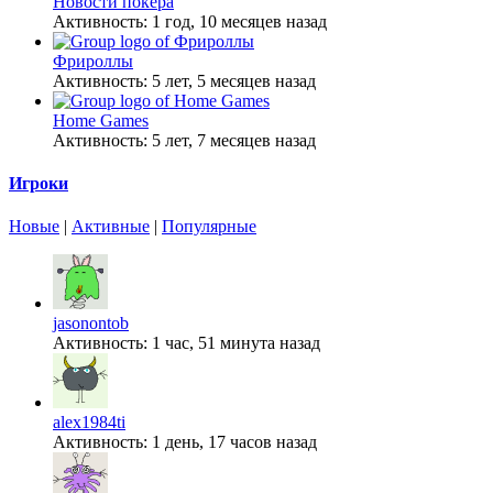
Новости покера
Активность: 1 год, 10 месяцев назад
Фрироллы
Активность: 5 лет, 5 месяцев назад
Home Games
Активность: 5 лет, 7 месяцев назад
Игроки
Новые
|
Активные
|
Популярные
jasonontob
Активность: 1 час, 51 минута назад
alex1984ti
Активность: 1 день, 17 часов назад