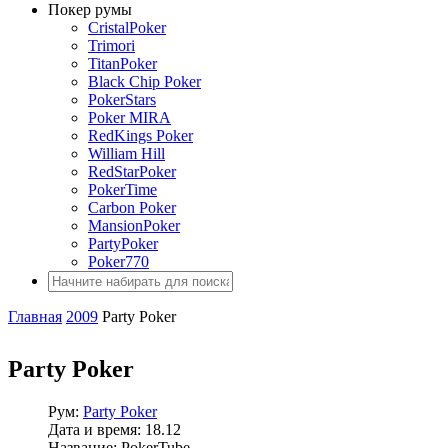
Покер румы
CristalPoker
Trimori
TitanPoker
Black Chip Poker
PokerStars
Poker MIRA
RedKings Poker
William Hill
RedStarPoker
PokerTime
Carbon Poker
MansionPoker
PartyPoker
Poker770
Главная
2009
Party Poker
Party Poker
Рум:
Party Poker
Дата и время: 18.12
Название: PokerTube