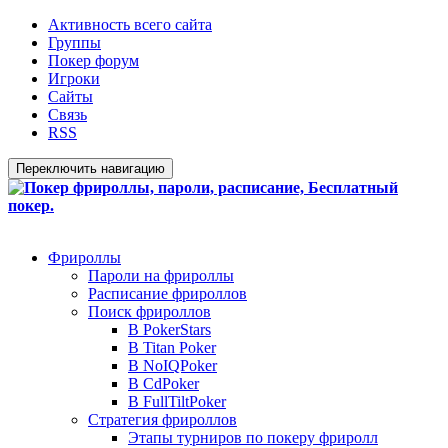
Активность всего сайта
Группы
Покер форум
Игроки
Сайты
Связь
RSS
Переключить навигацию
Фрироллы
Пароли на фрироллы
Расписание фрироллов
Поиск фрироллов
В PokerStars
В Titan Poker
В NoIQPoker
В CdPoker
В FullTiltPoker
Стратегия фрироллов
Этапы турниров по покеру фриролл