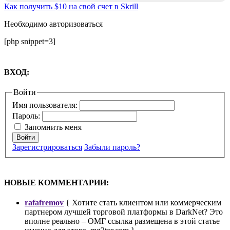
Как получить $10 на свой счет в Skrill
Необходимо авторизоваться
[php snippet=3]
ВХОД:
Войти
Имя пользователя:
Пароль:
Запомнить меня
Войти
Зарегистрироваться
Забыли пароль?
НОВЫЕ КОММЕНТАРИИ:
rafafremov
{ Хотите стать клиентом или коммерческим
партнером лучшей торговой платформы в DarkNet? Это
вполне реально – ОМГ ссылка размещена в этой статье