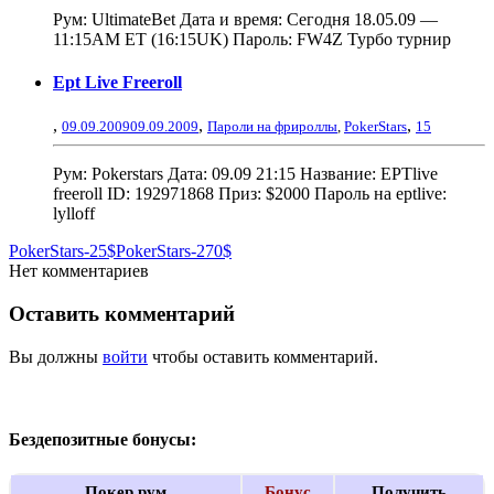
Рум: UltimateBet Дата и время: Сегодня 18.05.09 —
11:15AM ET (16:15UK) Пароль: FW4Z Турбо турнир
Ept Live Freeroll
,
,
,
09.09.2009
09.09.2009
Пароли на фрироллы
,
PokerStars
15
Рум: Pokerstars Дата: 09.09 21:15 Название: EPTlive
freeroll ID: 192971868 Приз: $2000 Пароль на eptlive:
lylloff
PokerStars-25$
PokerStars-270$
Нет комментариев
Оставить комментарий
Вы должны
войти
чтобы оставить комментарий.
Бездепозитные бонусы:
Покер рум
Бонус
Получить