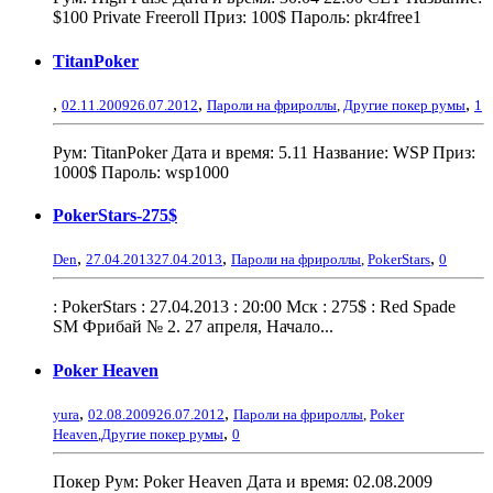
$100 Private Freeroll Приз: 100$ Пароль: pkr4free1
TitanPoker
,
,
,
02.11.2009
26.07.2012
Пароли на фрироллы
,
Другие покер румы
1
Рум: TitanPoker Дата и время: 5.11 Название: WSP Приз:
1000$ Пароль: wsp1000
PokerStars-275$
,
,
,
Den
27.04.2013
27.04.2013
Пароли на фрироллы
,
PokerStars
0
: PokerStars : 27.04.2013 : 20:00 Мск : 275$ : Red Spade
SM Фрибай № 2. 27 апреля, Начало...
Poker Heaven
,
,
yura
02.08.2009
26.07.2012
Пароли на фрироллы
,
Poker
,
Heaven
,
Другие покер румы
0
Покер Рум: Poker Heaven Дата и время: 02.08.2009