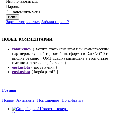
Имя пользователя:
Пароль:
Запомнить меня
Войти
Зарегистрироваться
Забыли пароль?
НОВЫЕ КОММЕНТАРИИ:
rafafremov
{ Хотите стать клиентом или коммерческим
партнером лучшей торговой платформы в DarkNet? Это
вполне реально – ОМГ ссылка размещена в этой статье
именно для этого. mg2tor.com }
epskuslota
{ шо за хуйня }
epskuslota
{ kogda parol'? }
Группы
Новые
|
Активные
|
Популярные
|
По алфавиту