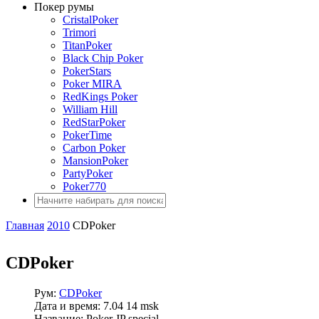
Покер румы
CristalPoker
Trimori
TitanPoker
Black Chip Poker
PokerStars
Poker MIRA
RedKings Poker
William Hill
RedStarPoker
PokerTime
Carbon Poker
MansionPoker
PartyPoker
Poker770
Главная
2010
CDPoker
CDPoker
Рум:
CDPoker
Дата и время: 7.04 14 msk
Название: Poker JP special