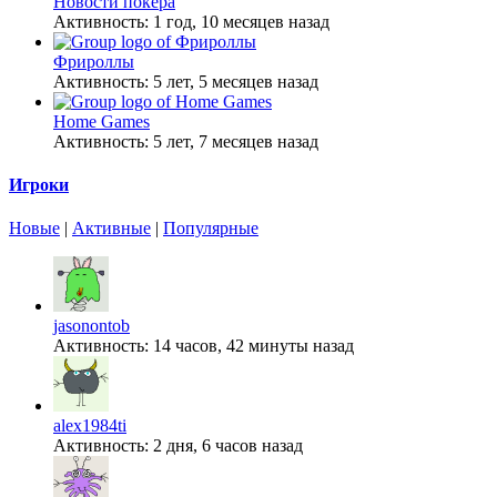
Новости покера
Активность: 1 год, 10 месяцев назад
Фрироллы
Активность: 5 лет, 5 месяцев назад
Home Games
Активность: 5 лет, 7 месяцев назад
Игроки
Новые
|
Активные
|
Популярные
jasonontob
Активность: 14 часов, 42 минуты назад
alex1984ti
Активность: 2 дня, 6 часов назад