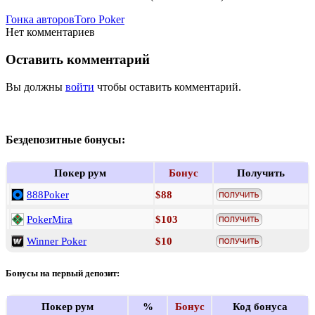
Гонка авторов
Toro Poker
Нет комментариев
Оставить комментарий
Вы должны
войти
чтобы оставить комментарий.
Бездепозитные бонусы:
Покер рум
Бонус
Получить
888Poker
$88
PokerMira
$103
Winner Poker
$10
Бонусы на первый депозит:
Покер рум
%
Бонус
Код бонуса