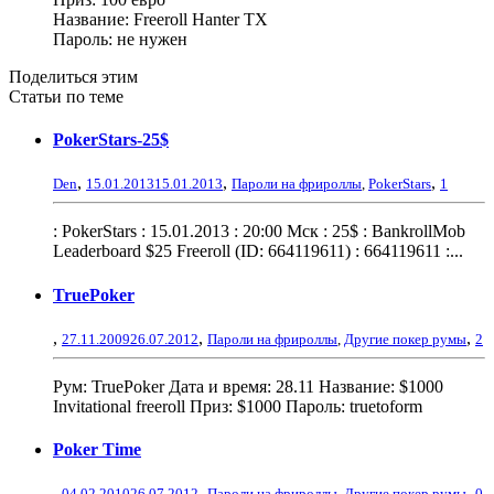
Название: Freeroll Hanter TX
Пароль: не нужен
Поделиться этим
Cтатьи по теме
PokerStars-25$
,
,
,
Den
15.01.2013
15.01.2013
Пароли на фрироллы
,
PokerStars
1
: PokerStars : 15.01.2013 : 20:00 Мск : 25$ : BankrollMob
Leaderboard $25 Freeroll (ID: 664119611) : 664119611 :...
TruePoker
,
,
,
27.11.2009
26.07.2012
Пароли на фрироллы
,
Другие покер румы
2
Рум: TruePoker Дата и время: 28.11 Название: $1000
Invitational freeroll Приз: $1000 Пароль: truetoform
Poker Time
,
,
,
04.02.2010
26.07.2012
Пароли на фрироллы
,
Другие покер румы
0