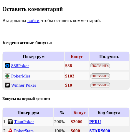
Оставить комментарий
Вы должны
войти
чтобы оставить комментарий.
Бездепозитные бонусы:
Покер рум
Бонус
Получить
888Poker
$88
PokerMira
$103
Winner Poker
$10
Бонусы на первый депозит:
Покер рум
%
Бонус
Код бонуса
1
TitanPoker
200%
$2000
PFRU
2
PokerStars
100%
$600
STARS600