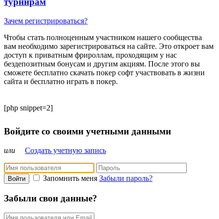
турнирам
Зачем регистрироваться?
Чтобы стать полноценным участником нашего сообщества
вам необходимо зарегистрироваться на сайте. Это откроет вам
доступ к приватным фрироллам, проходящим у нас
бездепозитным бонусам и другим акциям. После этого вы
сможете бесплатно скачать покер софт участвовать в жизни
сайта и бесплатно играть в покер.
[php snippet=2]
Войдите со своими учетными данными
или
Создать учетную запись
Запомнить меня
Забыли пароль?
Войти
Забыли свои данные?