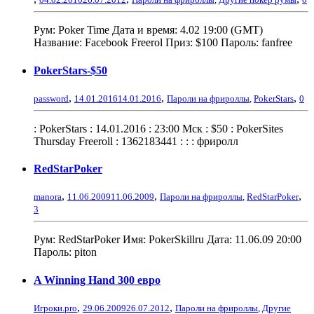
Рум: Poker Time Дата и время: 4.02 19:00 (GMT)
Название: Facebook Freerol Приз: $100 Пароль: fanfree
PokerStars-$50
,
,
,
password
14.01.2016
14.01.2016
Пароли на фрироллы
,
PokerStars
0
: PokerStars : 14.01.2016 : 23:00 Мск : $50 : PokerSites
Thursday Freeroll : 1362183441 : : : фриролл
RedStarPoker
,
,
,
manora
11.06.2009
11.06.2009
Пароли на фрироллы
,
RedStarPoker
3
Рум: RedStarPoker Имя: PokerSkillru Дата: 11.06.09 20:00
Пароль: piton
A Winning Hand 300 евро
,
,
Игроки.pro
29.06.2009
26.07.2012
Пароли на фрироллы
,
Другие