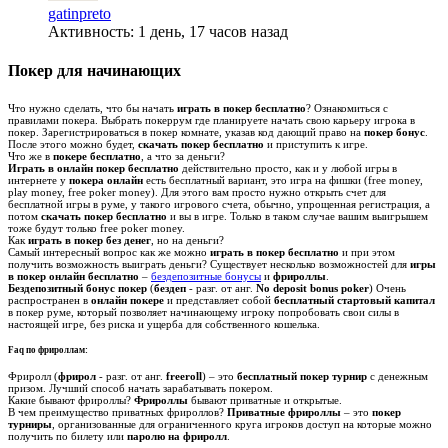
gatinpreto
Активность: 1 день, 17 часов назад
Покер для начинающих
Что нужно сделать, что бы начать
играть в покер бесплатно
? Ознакомиться с
правилами покера. Выбрать покеррум где планируете начать свою карьеру игрока в
покер. Зарегистрироваться в покер комнате, указав код дающий право на
покер бонус
.
После этого можно будет,
скачать покер бесплатно
и приступить к игре.
Что же в
покере бесплатно
, а что за деньги?
Играть в онлайн покер бесплатно
действительно просто, как и у любой игры в
интернете у
покера онлайн
есть бесплатный вариант, это игра на фишки (free money,
play money, free poker money). Для этого вам просто нужно открыть счет для
бесплатной игры в руме, у такого игрового счета, обычно, упрощенная регистрация, а
потом
скачать покер бесплатно
и вы в игре. Только в таком случае вашим выигрышем
тоже будут только free poker money.
Как
играть в покер без денег
, но на деньги?
Самый интересный вопрос как же можно
играть в покер бесплатно
и при этом
получить возможность выиграть деньги? Существует несколько возможностей для
игры
в покер онлайн бесплатно
–
бездепозитные бонусы
и
фрироллы
.
Бездепозитный бонус покер
(
бездеп
- разг. от анг.
No deposit bonus poker
) Очень
распространен в
онлайн покере
и представляет собой
бесплатный стартовый капитал
в покер руме, который позволяет начинающему игроку попробовать свои силы в
настоящей игре, без риска и ущерба для собственного кошелька.
Faq по фрироллам:
Фриролл (
фрирол
- разг. от анг.
freeroll
) – это
бесплатный покер турнир
с денежным
призом. Лучший способ начать зарабатывать покером.
Какие бывают фрироллы?
Фрироллы
бывают приватные и открытые.
В чем преимущество приватных фрироллов?
Приватные фрироллы
– это
покер
турниры
, организованные для ограниченного круга игроков доступ на которые можно
получить по билету или
паролю на фриролл
.