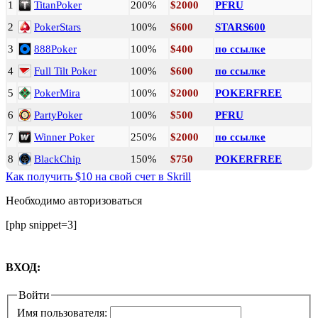
1
TitanPoker
200%
$2000
PFRU
2
PokerStars
100%
$600
STARS600
3
888Poker
100%
$400
по ссылке
4
Full Tilt Poker
100%
$600
по ссылке
5
PokerMira
100%
$2000
POKERFREE
6
PartyPoker
100%
$500
PFRU
7
Winner Poker
250%
$2000
по ссылке
8
BlackChip
150%
$750
POKERFREE
Как получить $10 на свой счет в Skrill
Необходимо авторизоваться
[php snippet=3]
ВХОД:
Войти
Имя пользователя: