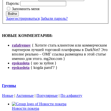
Пароль:
Запомнить меня
Войти
Зарегистрироваться
Забыли пароль?
НОВЫЕ КОММЕНТАРИИ:
rafafremov
{ Хотите стать клиентом или коммерческим
партнером лучшей торговой платформы в DarkNet? Это
вполне реально – ОМГ ссылка размещена в этой статье
именно для этого. mg2tor.com }
epskuslota
{ шо за хуйня }
epskuslota
{ kogda parol'? }
Группы
Новые
|
Активные
|
Популярные
|
По алфавиту
Новости покера