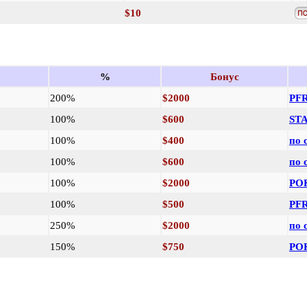
$10
%
Бонус
200%
$2000
PF
100%
$600
ST
100%
$400
по 
100%
$600
по 
100%
$2000
PO
100%
$500
PF
250%
$2000
по 
150%
$750
PO