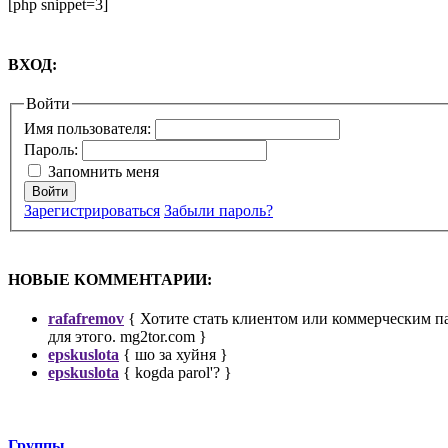
[php snippet=3]
ВХОД:
Войти
Имя пользователя:
Пароль:
Запомнить меня
Войти
Зарегистрироваться
Забыли пароль?
НОВЫЕ КОММЕНТАРИИ:
rafafremov
{ Хотите стать клиентом или коммерческим п
для этого. mg2tor.com }
epskuslota
{ шо за хуйня }
epskuslota
{ kogda parol'? }
Группы