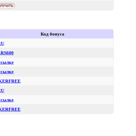
Код бонуса
RU
ARS600
ссылке
ссылке
KERFREE
RU
ссылке
KERFREE