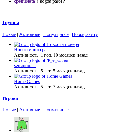
epskuslota
{ kogda parol'? }
Группы
Новые
|
Активные
|
Популярные
|
По алфавиту
Новости покера
Активность: 1 год, 10 месяцев назад
Фрироллы
Активность: 5 лет, 5 месяцев назад
Home Games
Активность: 5 лет, 7 месяцев назад
Игроки
Новые
|
Активные
|
Популярные