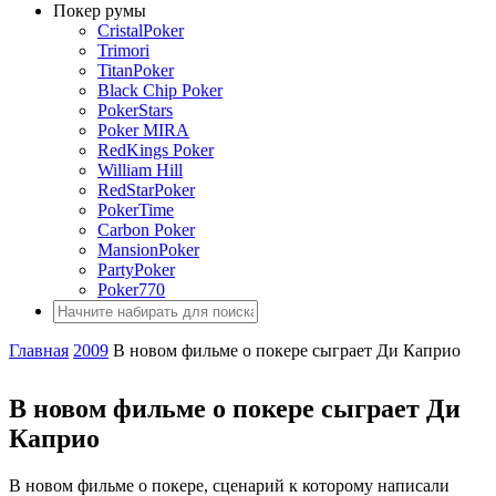
Покер румы
CristalPoker
Trimori
TitanPoker
Black Chip Poker
PokerStars
Poker MIRA
RedKings Poker
William Hill
RedStarPoker
PokerTime
Carbon Poker
MansionPoker
PartyPoker
Poker770
Главная
2009
В новом фильме о покере сыграет Ди Каприо
В новом фильме о покере сыграет Ди
Каприо
В новом фильме о покере, сценарий к которому написали