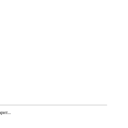
рит...