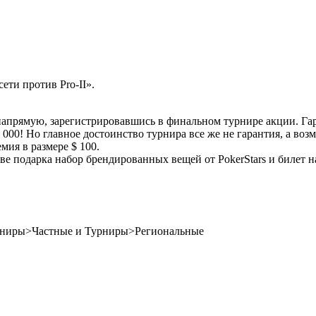
ти против Pro-II».
 напрямую, зарегистрировавшись в финальном турнире акции. Гар
000! Но главное достоинство турнира все же не гарантия, а во
мия в размере $ 100.
 подарка набор брендированных вещей от PokerStars и билет на 
урниры>Частные и Турниры>Региональные