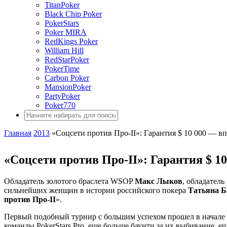
TitanPoker
Black Chip Poker
PokerStars
Poker MIRA
RedKings Poker
William Hill
RedStarPoker
PokerTime
Carbon Poker
MansionPoker
PartyPoker
Poker770
Главная
2013
«Соцсети против Про-II»: Гарантия $ 10 000 — в
«Соцсети против Про-II»: Гарантия $ 1
Обладатель золотого браслета WSOP
Макс Лыков
, обладател
сильнейших женщин в истории российского покера
Татьяна Б
против Про-II
».
Первый подобный турнир с большим успехом прошел в начале с
команды PokerStars Pro, еще больше баунти за их выбивание, 