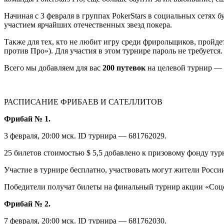
Начиная с 3 февраля в группах PokerStars в социальных сетях 
участием ярчайших отечественных звезд покера.
Также для тех, кто не любит игру среди фрирольщиков, пройд
против Про»). Для участия в этом турнире пароль не требуется.
Всего мы добавляем для вас
200 путевок
на целевой турнир — 1
РАСПИСАНИЕ ФРИБАЕВ И САТЕЛЛИТОВ
Фрибай № 1.
3 февраля, 20:00 мск. ID турнира — 681762029.
25 билетов стоимостью $ 5,5 добавлено к призовому фонду тур
Участие в турнире бесплатно, участвовать могут жители Росси
Победители получат билеты на финальный турнир акции «Соцс
Фрибай № 2.
7 февраля, 20:00 мск. ID турнира — 681762030.