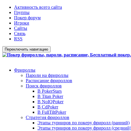
Активность всего сайта
Группы
Покер форум
Игроки
Сайты
Связь
RSS
Переключить навигацию
Фрироллы
Пароли на фрироллы
Расписание фрироллов
Поиск фрироллов
В PokerStars
В Titan Poker
В NoIQPoker
В CdPoker
В FullTiltPoker
Стратегия фрироллов
Этапы турниров по покеру фриролл (ранний)
Этапы турниров по покеру фриролл (средний