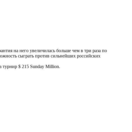
антия на него увеличилась больше чем в три раза по
зможность сыграть против сильнейших российских
турнир $ 215 Sunday Million.