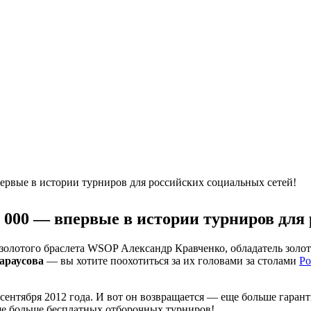
первые в истории турниров для российских социальных сетей!
0 000 — впервые в истории турниров для
ь золотого браслета WSOP Александр Кравченко, обладатель зол
араусова
— вы хотите поохотиться за их головами за столами
Po
ентября 2012 года. И вот он возвращается — еще больше гаран
еще больше бесплатных отборочных турниров!