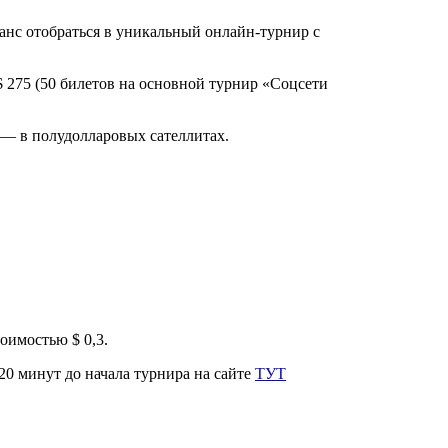
нс отобраться в уникальный онлайн-турнир с
 $ 275 (50 билетов на основной турнир «Соцсети
 — в полудолларовых сателлитах.
оимостью $ 0,3.
0 минут до начала турнира на сайте
ТУТ