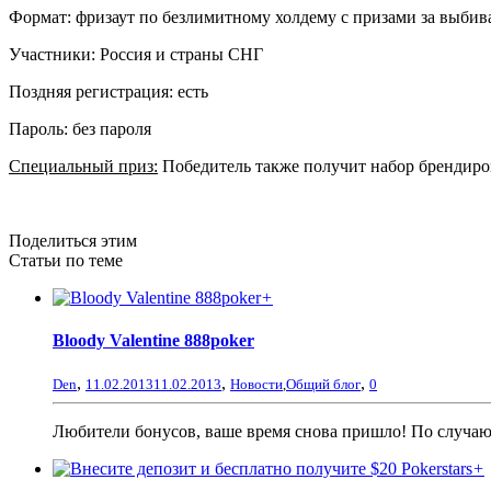
Формат: фризаут по безлимитному холдему с призами за выбива
Участники: Россия и страны СНГ
Поздняя регистрация: есть
Пароль: без пароля
Специальный приз:
Победитель также получит набор брендирова
Поделиться этим
Cтатьи по теме
+
Bloody Valentine 888poker
,
,
,
Den
11.02.2013
11.02.2013
Новости
,
Общий блог
0
Любители бонусов, ваше время снова пришло! По случаю д
+