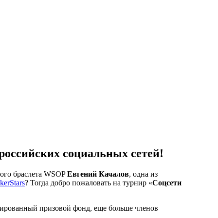
 российских социальных сетей!
отого браслета WSOP
Евгений Качалов
, одна из
kerStars
? Тогда добро пожаловать на турнир «
Соцсети
тированный призовой фонд, еще больше членов