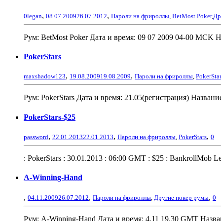
,
,
0legan
08.07.2009
26.07.2012
Пароли на фрироллы
,
BetMost Poker
,
Др
Рум: BetMost Poker Дата и время: 09 07 2009 04-00 MCK Наз
PokerStars
,
,
maxshadow123
19.08.2009
19.08.2009
Пароли на фрироллы
,
PokerSta
Рум: PokerStars Дата и время: 21.05(регистрация) Названи
PokerStars-$25
,
,
,
password
22.01.2013
22.01.2013
Пароли на фрироллы
,
PokerStars
0
: PokerStars : 30.01.2013 : 06:00 GMT : $25 : BankrollMob Lea
A-Winning-Hand
,
,
,
04.11.2009
26.07.2012
Пароли на фрироллы
,
Другие покер румы
0
Рум: A-Winning-Hand Дата и время: 4.11 19.30 GMT Назва