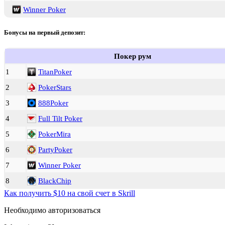
Winner Poker
Бонусы на первый депозит:
Покер рум
1
TitanPoker
2
PokerStars
3
888Poker
4
Full Tilt Poker
5
PokerMira
6
PartyPoker
7
Winner Poker
8
BlackChip
Как получить $10 на свой счет в Skrill
Необходимо авторизоваться