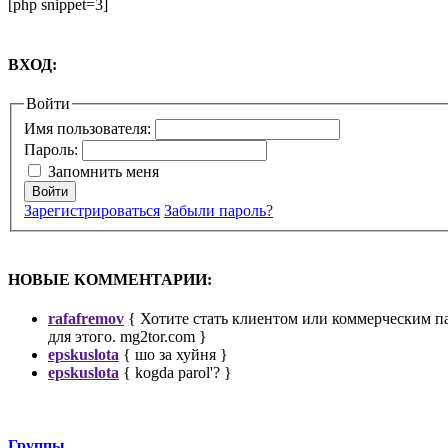
[php snippet=3]
ВХОД:
Войти
Имя пользователя:
Пароль:
Запомнить меня
Войти
Зарегистрироваться
Забыли пароль?
НОВЫЕ КОММЕНТАРИИ:
rafafremov
{ Хотите стать клиентом или коммерческим п
для этого. mg2tor.com }
epskuslota
{ шо за хуйня }
epskuslota
{ kogda parol'? }
Группы