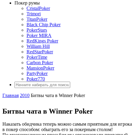
Покер румы
CristalPoker
Trimori
TitanPoker
Black Chip Poker
PokerStars
Poker MIRA
RedKings Poker
William Hill
RedStarPoker
PokerTime
Carbon Poker
MansionPoker
PartyPoker
Poker770
Главная
2010
Битвы чата в Winner Poker
Битвы чата в Winner Poker
Наказать обидчика теперь можно самым приятным для игрока
в покер способом: обыграть его за покерным столом!
По многочисленным просьбам мы организовали приватный