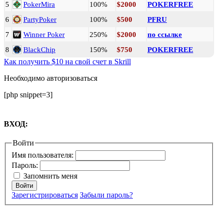
5
PokerMira
100%
$2000
POKERFREE
6
PartyPoker
100%
$500
PFRU
7
Winner Poker
250%
$2000
по ссылке
8
BlackChip
150%
$750
POKERFREE
Как получить $10 на свой счет в Skrill
Необходимо авторизоваться
[php snippet=3]
ВХОД:
Войти
Имя пользователя:
Пароль:
Запомнить меня
Войти
Зарегистрироваться
Забыли пароль?