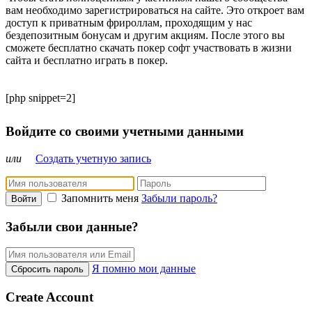
вам необходимо зарегистрироваться на сайте. Это откроет вам
доступ к приватным фрироллам, проходящим у нас
бездепозитным бонусам и другим акциям. После этого вы
сможете бесплатно скачать покер софт участвовать в жизни
сайта и бесплатно играть в покер.
[php snippet=2]
Войдите со своими учетными данными
или
Создать учетную запись
Запомнить меня
Забыли пароль?
Войти
Забыли свои данные?
Я помню мои данные
Сбросить пароль
Create Account