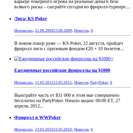
карьере покерного игрока на реальные деньги безо
всякого риска – сыграйте сегодня во фриролл-турнире....
Лига: KS Poker
,
,
,
Игроки.pro
21.08.2009
23.08.2009
Новости
0
В новом покер руме — KS Poker, 22 августа, пройдет
фриролл лиги с призовым фондом €20 + 10 билетов...
+
Ежедневные российские фрироллы на $1000
,
,
,
Игроки.pro
11.05.2012
12.05.2012
Новости
,
PartyPoker
0
Выиграйте часть от $31 000 в этом мае совершенно
бесплатно на PartyPoker. Начало акции: 00:00 ET, 27
апреля, 2012...
Фриролл в WWPoker
,
,
,
Игроки.pro
23.05.2010
23.05.2010
Новости
6