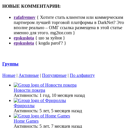
НОВЫЕ КОММЕНТАРИИ:
rafafremov
{ Хотите стать клиентом или коммерческим
партнером лучшей торговой платформы в DarkNet? Это
вполне реально – ОМГ ссылка размещена в этой статье
именно для этого. mg2tor.com }
epskuslota
{ шо за хуйня }
epskuslota
{ kogda parol'? }
Группы
Новые
|
Активные
|
Популярные
|
По алфавиту
Новости покера
Активность: 1 год, 10 месяцев назад
Фрироллы
Активность: 5 лет, 5 месяцев назад
Home Games
Активность: 5 лет, 7 месяцев назад