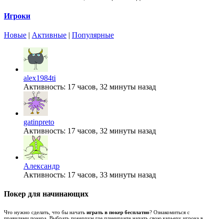
Игроки
Новые
|
Активные
|
Популярные
alex1984ti
Активность: 17 часов, 32 минуты назад
gatinpreto
Активность: 17 часов, 32 минуты назад
Александр
Активность: 17 часов, 33 минуты назад
Покер для начинающих
Что нужно сделать, что бы начать
играть в покер бесплатно
? Ознакомиться с
правилами покера. Выбрать покеррум где планируете начать свою карьеру игрока в