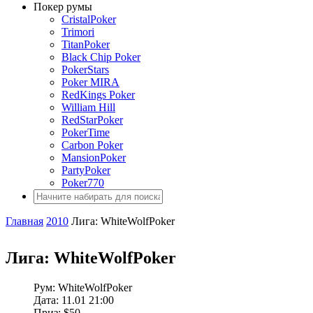
Покер румы
CristalPoker
Trimori
TitanPoker
Black Chip Poker
PokerStars
Poker MIRA
RedKings Poker
William Hill
RedStarPoker
PokerTime
Carbon Poker
MansionPoker
PartyPoker
Poker770
Главная
2010
Лига: WhiteWolfPoker
Лига: WhiteWolfPoker
Рум: WhiteWolfPoker
Дата: 11.01 21:00
Приз: $50