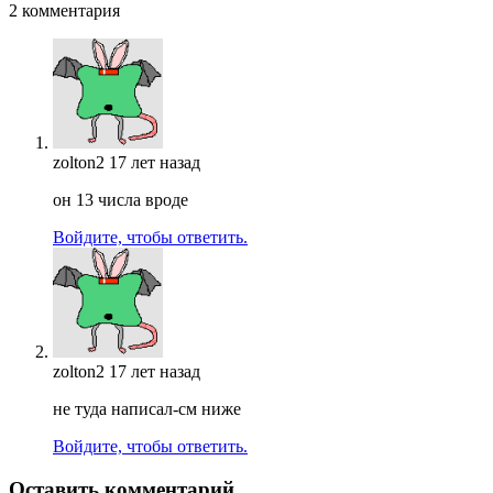
2 комментария
zolton2
17 лет назад
он 13 числа вроде
Войдите, чтобы ответить.
zolton2
17 лет назад
не туда написал-см ниже
Войдите, чтобы ответить.
Оставить комментарий