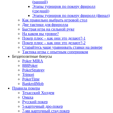
(ранний)
Этапы турниров по покеру фриролл
(средний)
Этапы турниров по покеру фриролл (финал)
Как правильно выбрать игровой стол
Две тактики для фриролла
Быстрая игра на сильной руке
На каком вы уровне?
Покер плюс – как они это делают?-1
Покер плюс – как они это делают?-2
Старайтесь чаще уравнивать ставки на ривере
Тактика игры с опытным соперником
Бездепозитные бонусы
Poker MIRA
888Poker
PokerStrategy
Trimori
PokerTime
BankrollMob
Правила покера
Техасский Холдем
Омаха
Русский покер
5-карточный дро-покер
7-ми карточный стад покер