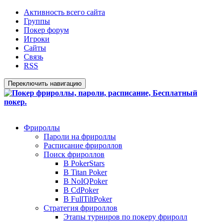
Активность всего сайта
Группы
Покер форум
Игроки
Сайты
Связь
RSS
Переключить навигацию
Фрироллы
Пароли на фрироллы
Расписание фрироллов
Поиск фрироллов
В PokerStars
В Titan Poker
В NoIQPoker
В CdPoker
В FullTiltPoker
Стратегия фрироллов
Этапы турниров по покеру фриролл