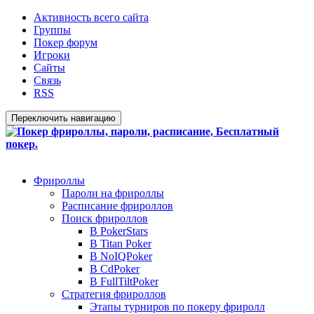
Активность всего сайта
Группы
Покер форум
Игроки
Сайты
Связь
RSS
Переключить навигацию
Фрироллы
Пароли на фрироллы
Расписание фрироллов
Поиск фрироллов
В PokerStars
В Titan Poker
В NoIQPoker
В CdPoker
В FullTiltPoker
Стратегия фрироллов
Этапы турниров по покеру фриролл