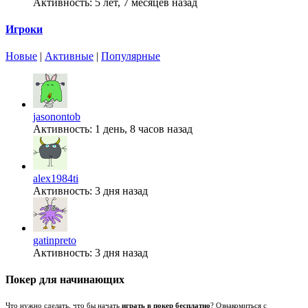
Активность: 5 лет, 7 месяцев назад
Игроки
Новые
|
Активные
|
Популярные
jasonontob
Активность: 1 день, 8 часов назад
alex1984ti
Активность: 3 дня назад
gatinpreto
Активность: 3 дня назад
Покер для начинающих
Что нужно сделать, что бы начать
играть в покер бесплатно
? Ознакомиться с