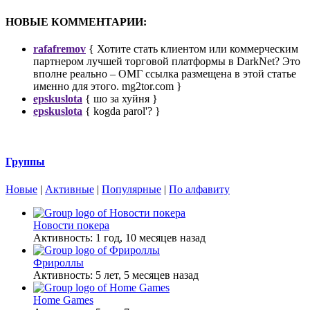
НОВЫЕ КОММЕНТАРИИ:
rafafremov
{ Хотите стать клиентом или коммерческим
партнером лучшей торговой платформы в DarkNet? Это
вполне реально – ОМГ ссылка размещена в этой статье
именно для этого. mg2tor.com }
epskuslota
{ шо за хуйня }
epskuslota
{ kogda parol'? }
Группы
Новые
|
Активные
|
Популярные
|
По алфавиту
Новости покера
Активность: 1 год, 10 месяцев назад
Фрироллы
Активность: 5 лет, 5 месяцев назад
Home Games