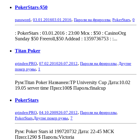
PokerStars-$50
,
,
,
password
03.01.2016
03.01.2016
Пароли на фрироллы
,
PokerStars
0
: PokerStars : 03.01.2016 : 23:00 Мск : $50 : CasinoOrg
Sunday $50 Freeroll,$50 Addead : 1359736753 : :...
Titan Poker
,
,
grindercPRO
07.02.2010
26.07.2012
Пароли на фрироллы
,
Другие
,
покер румы
1
Рум:Titan Poker Названеи:TP University Cup Дата:10.02
19.05 server time Приз:100$ Пароль:finalcup
PokerStars
,
,
grindercPRO
04.10.2009
26.07.2012
Пароли на фрироллы
,
,
PokerStars
,
Другие покер румы
7
Рум: Poker Stars id 199720732 Дата: 22-45 МСК
Приз:1290 $ Пароль:Victoria