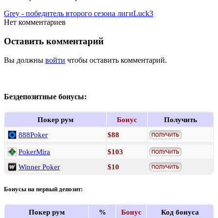
Grey - победитель второго сезона лиги
Luck3
Нет комментариев
Оставить комментарий
Вы должны
войти
чтобы оставить комментарий.
Бездепозитные бонусы:
Покер рум
Бонус
Получить
888Poker
$88
PokerMira
$103
Winner Poker
$10
Бонусы на первый депозит:
Покер рум
%
Бонус
Код бонуса