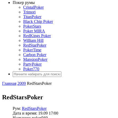
Покер румы
CristalPoker
Trimori
TitanPoker
Black Chip Poker
PokerStars
Poker MIRA
RedKings Poker
William Hill
RedStarPoker
PokerTime
Carbon Poker
MansionPoker
PartyPoker
Poker770
Главная
2009
RedStarsPoker
RedStarsPoker
Рум:
RedStarsPoker
Дата и время: 19.09 17/00
Название: poker560