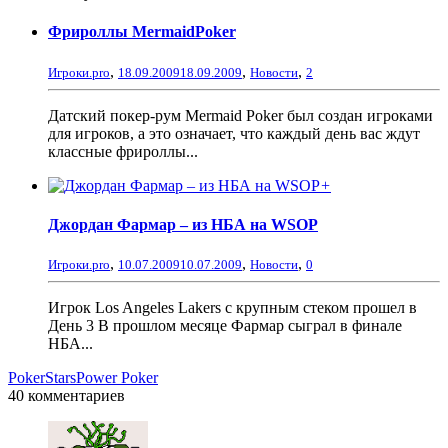
Фрироллы MermaidPoker
,
,
,
Игроки.pro
18.09.2009
18.09.2009
Новости
2
Датский покер-рум Mermaid Poker был создан игроками
для игроков, а это означает, что каждый день вас ждут
классные фрироллы...
+
Джордан Фармар – из НБА на WSOP
,
,
,
Игроки.pro
10.07.2009
10.07.2009
Новости
0
Игрок Los Angeles Lakers с крупным стеком прошел в
День 3 В прошлом месяце Фармар сыграл в финале
НБА...
PokerStars
Power Poker
40 комментариев