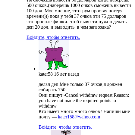
500 очков.(наберешь 1000 очков сможешь вывести
100 дол. Мое мнение, этот рум простая потеря
времени))) пока у тебя 37 очков эти 75 долларов
это простые фишки. чтоб вывести нужно делать
деп 20 дол. и выводить. в чем загвоздка?
Войдите, чтобы ответить.
kater58
16 лет назад
делал деп.Мне только 37 очков,я должен
собирать 750.
Они пишут -Cancel withdraw request Reason;
you have not made the required points to
withdraw.
Кто имеет много много очков? Напиши мне
почту —
kater158@yahoo.com
Войдите, чтобы ответить.