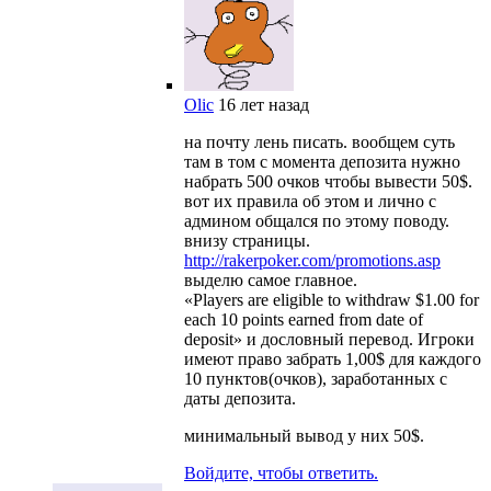
Olic
16 лет назад
на почту лень писать. вообщем суть
там в том с момента депозита нужно
набрать 500 очков чтобы вывести 50$.
вот их правила об этом и лично с
админом общался по этому поводу.
внизу страницы.
http://rakerpoker.com/promotions.asp
выделю самое главное.
«Players are eligible to withdraw $1.00 for
each 10 points earned from date of
deposit» и дословный перевод. Игроки
имеют право забрать 1,00$ для каждого
10 пунктов(очков), заработанных с
даты депозита.
минимальный вывод у них 50$.
Войдите, чтобы ответить.