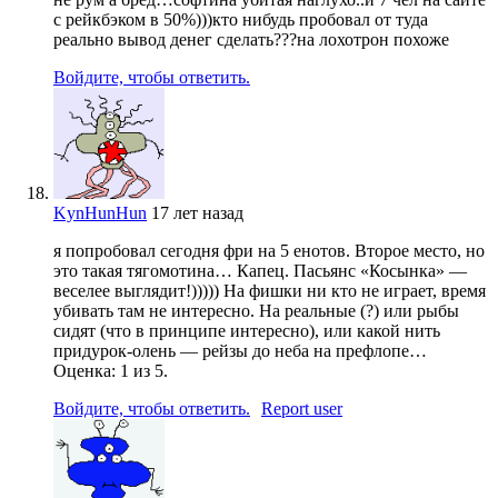
с рейкбэком в 50%)))кто нибудь пробовал от туда
реально вывод денег сделать???на лохотрон похоже
Войдите, чтобы ответить.
KynHunHun
17 лет назад
я попробовал сегодня фри на 5 енотов. Второе место, но
это такая тягомотина… Капец. Пасьянс «Косынка» —
веселее выглядит!))))) На фишки ни кто не играет, время
убивать там не интересно. На реальные (?) или рыбы
сидят (что в принципе интересно), или какой нить
придурок-олень — рейзы до неба на префлопе…
Оценка: 1 из 5.
Войдите, чтобы ответить.
Report user