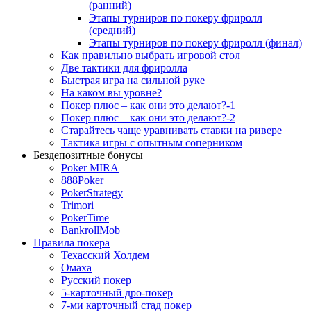
(ранний)
Этапы турниров по покеру фриролл
(средний)
Этапы турниров по покеру фриролл (финал)
Как правильно выбрать игровой стол
Две тактики для фриролла
Быстрая игра на сильной руке
На каком вы уровне?
Покер плюс – как они это делают?-1
Покер плюс – как они это делают?-2
Старайтесь чаще уравнивать ставки на ривере
Тактика игры с опытным соперником
Бездепозитные бонусы
Poker MIRA
888Poker
PokerStrategy
Trimori
PokerTime
BankrollMob
Правила покера
Техасский Холдем
Омаха
Русский покер
5-карточный дро-покер
7-ми карточный стад покер