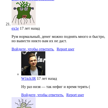
ex1e
17 лет назад
Рум нормальный, денег можно поднять много и быстро,
но вывести никто вам их не даст.
Войдите, чтобы ответить.
Report user
W1tch3R
17 лет назад
Ну раз низя — так нефиг и время терять (
Войдите, чтобы ответить.
Report user