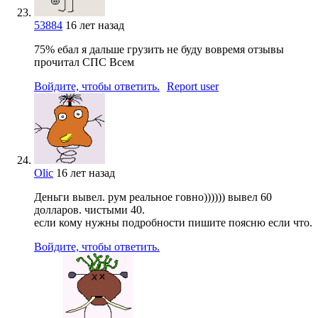
53884
16 лет назад
75% ебал я дальше грузить не буду вовремя отзывы
прочитал СПС Всем
Войдите, чтобы ответить.
Report user
Olic
16 лет назад
Деньги вывел. рум реальное говно)))))) вывел 60
долларов. чистыми 40.
если кому нужны подробности пишите поясню если что.
Войдите, чтобы ответить.