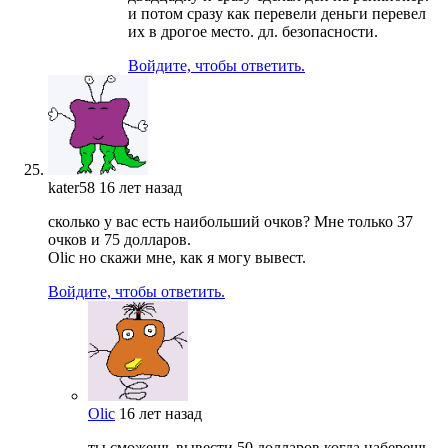
и потом сразу как перевели деньги перевел
их в дрогое место. дл. безопасности.
Войдите, чтобы ответить.
kater58
16 лет назад
сколько у вас есть наибольший очков? Мне только 37
очков и 75 долларов.
Olic но скажи мне, как я могу вывест.
Войдите, чтобы ответить.
Olic
16 лет назад
ты сможешь вывести 50 долларов когда наберешь