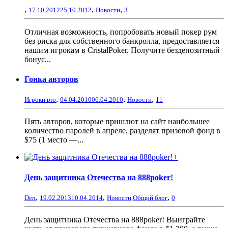
,
,
,
17.10.2012
25.10.2012
Новости
3
Отличная возможность, попробовать новый покер рум
без риска для собственного банкролла, предоставляется
нашим игрокам в CristalPoker. Получите бездепозитный
бонус...
Гонка авторов
,
,
,
Игроки.pro
04.04.2010
06.04.2010
Новости
11
Пять авторов, которые пришлют на сайт наибольшее
количество паролей в апреле, разделят призовой фонд в
$75 (1 место —...
+
День защитника Отечества на 888poker!
,
,
,
Den
19.02.2013
10.04.2014
Новости
,
Общий блог
0
День защитника Отечества на 888poker! Выиграйте