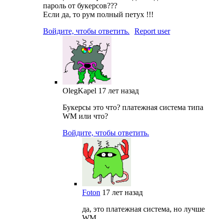
пароль от букерсов???
Если да, то рум полный петух !!!
Войдите, чтобы ответить.
Report user
OlegKapel
17 лет назад
Букерсы это что? платежная система типа
WM или что?
Войдите, чтобы ответить.
Foton
17 лет назад
да, это платежная система, но лучше
WM