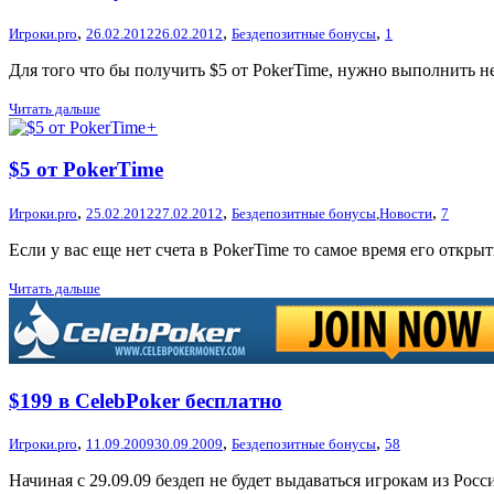
,
,
,
Игроки.pro
26.02.2012
26.02.2012
Бездепозитные бонусы
1
Для того что бы получить $5 от PokerTime, нужно выполнить
Читать дальше
+
$5 от PokerTime
,
,
,
Игроки.pro
25.02.2012
27.02.2012
Бездепозитные бонусы
,
Новости
7
Если у вас еще нет счета в PokerTime то самое время его открыт
Читать дальше
$199 в CelebPoker бесплатно
,
,
,
Игроки.pro
11.09.2009
30.09.2009
Бездепозитные бонусы
58
Начиная с 29.09.09 бездеп не будет выдаваться игрокам из Рос