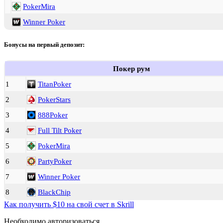
PokerMira
Winner Poker
Бонусы на первый депозит:
Покер рум
1
TitanPoker
2
PokerStars
3
888Poker
4
Full Tilt Poker
5
PokerMira
6
PartyPoker
7
Winner Poker
8
BlackChip
Как получить $10 на свой счет в Skrill
Необходимо авторизоваться