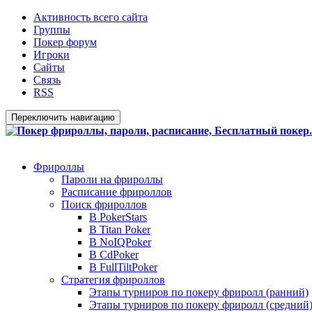
Активность всего сайта
Группы
Покер форум
Игроки
Сайты
Связь
RSS
Переключить навигацию
Фрироллы
Пароли на фрироллы
Расписание фрироллов
Поиск фрироллов
В PokerStars
В Titan Poker
В NoIQPoker
В CdPoker
В FullTiltPoker
Стратегия фрироллов
Этапы турниров по покеру фриролл (ранний)
Этапы турниров по покеру фриролл (средний