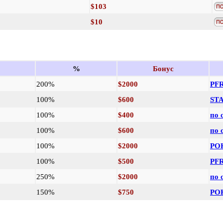
$103
$10
%
Бонус
200%
$2000
PF
100%
$600
ST
100%
$400
по 
100%
$600
по 
100%
$2000
PO
100%
$500
PF
250%
$2000
по 
150%
$750
PO