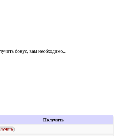
учить бонус, вам необходимо...
Получить