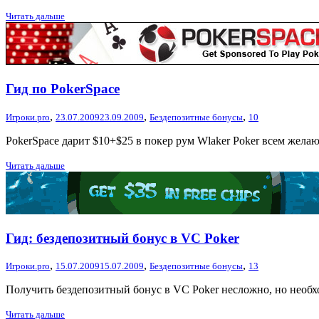
Читать дальше
Гид по PokerSpace
,
,
,
Игроки.pro
23.07.2009
23.09.2009
Бездепозитные бонусы
10
PokerSpace дарит $10+$25 в покер рум Wlaker Poker всем желаю
Читать дальше
Гид: бездепозитный бонус в VC Poker
,
,
,
Игроки.pro
15.07.2009
15.07.2009
Бездепозитные бонусы
13
Получить бездепозитный бонус в VC Poker несложно, но необход
Читать дальше