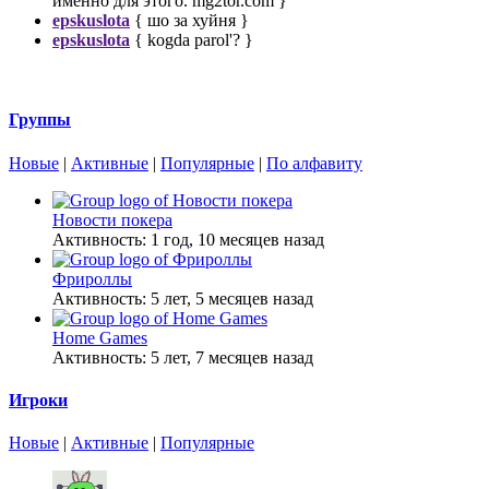
именно для этого. mg2tor.com }
epskuslota
{ шо за хуйня }
epskuslota
{ kogda parol'? }
Группы
Новые
|
Активные
|
Популярные
|
По алфавиту
Новости покера
Активность: 1 год, 10 месяцев назад
Фрироллы
Активность: 5 лет, 5 месяцев назад
Home Games
Активность: 5 лет, 7 месяцев назад
Игроки
Новые
|
Активные
|
Популярные