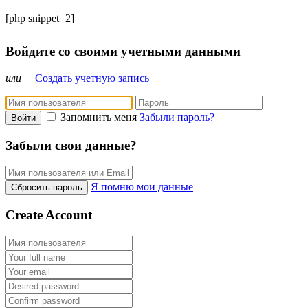
[php snippet=2]
Войдите со своими учетными данными
или
Создать учетную запись
Запомнить меня
Забыли пароль?
Войти
Забыли свои данные?
Я помню мои данные
Сбросить пароль
Create Account