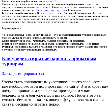
Как
играть в покер без денег
, но на деньги?
Самый интересный вопрос как же можно
играть в покер бесплатно
и при этом
получить возможность выиграть деньги? Существует несколько возможностей для
игры
в покер онлайн бесплатно
–
бездепозитные бонусы
и
фрироллы
.
Бездепозитный бонус покер
(
бездеп
- разг. от анг.
No deposit bonus poker
) Очень
распространен в
онлайн покере
и представляет собой
бесплатный стартовый капитал
в покер руме, который позволяет начинающему игроку попробовать свои силы в
настоящей игре, без риска и ущерба для собственного кошелька.
Faq по фрироллам:
Фриролл (
фрирол
- разг. от анг.
freeroll
) – это
бесплатный покер турнир
с денежным
призом. Лучший способ начать зарабатывать покером.
Какие бывают фрироллы?
Фрироллы
бывают приватные и открытые.
В чем преимущество приватных фрироллов?
Приватные фрироллы
– это
покер
турниры
, организованные для ограниченного круга игроков доступ на которые можно
получить по билету или
паролю на фриролл
.
Как увидеть скрытые пароли к приватным
турнирам
Зачем регистрироваться?
Чтобы стать полноценным участником нашего сообщества
вам необходимо зарегистрироваться на сайте. Это откроет вам
доступ к приватным фрироллам, проходящим у нас
бездепозитным бонусам и другим акциям. После этого вы
сможете бесплатно скачать покер софт участвовать в жизни
сайта и бесплатно играть в покер.