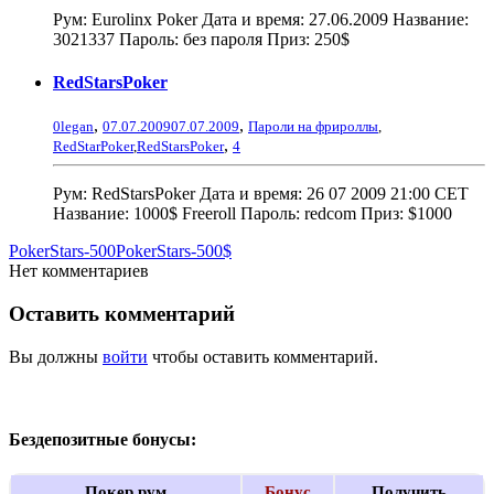
Рум: Eurolinx Poker Дата и время: 27.06.2009 Название:
3021337 Пароль: без пароля Приз: 250$
RedStarsPoker
,
,
0legan
07.07.2009
07.07.2009
Пароли на фрироллы
,
,
RedStarPoker
,
RedStarsPoker
4
Рум: RedStarsPoker Дата и время: 26 07 2009 21:00 CET
Название: 1000$ Freeroll Пароль: redcom Приз: $1000
PokerStars-500
PokerStars-500$
Нет комментариев
Оставить комментарий
Вы должны
войти
чтобы оставить комментарий.
Бездепозитные бонусы:
Покер рум
Бонус
Получить