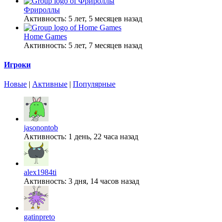
Фрироллы
Активность: 5 лет, 5 месяцев назад
Home Games
Активность: 5 лет, 7 месяцев назад
Игроки
Новые
|
Активные
|
Популярные
jasonontob
Активность: 1 день, 22 часа назад
alex1984ti
Активность: 3 дня, 14 часов назад
gatinpreto