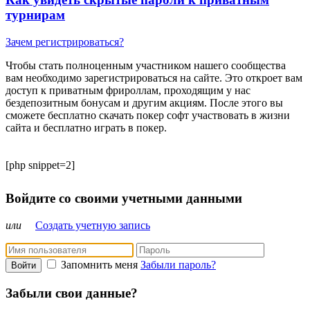
турнирам
Зачем регистрироваться?
Чтобы стать полноценным участником нашего сообщества
вам необходимо зарегистрироваться на сайте. Это откроет вам
доступ к приватным фрироллам, проходящим у нас
бездепозитным бонусам и другим акциям. После этого вы
сможете бесплатно скачать покер софт участвовать в жизни
сайта и бесплатно играть в покер.
[php snippet=2]
Войдите со своими учетными данными
или
Создать учетную запись
Запомнить меня
Забыли пароль?
Войти
Забыли свои данные?