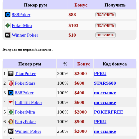
Покер рум
Бонус
Получить
888Poker
$88
PokerMira
$103
Winner Poker
$10
Бонусы на первый депозит:
Покер рум
%
Бонус
Код бонуса
1
TitanPoker
200%
$2000
PFRU
2
PokerStars
100%
$600
STARS600
3
888Poker
100%
$400
по ссылке
4
Full Tilt Poker
100%
$600
по ссылке
5
PokerMira
100%
$2000
POKERFREE
6
PartyPoker
100%
$500
PFRU
7
Winner Poker
250%
$2000
по ссылке