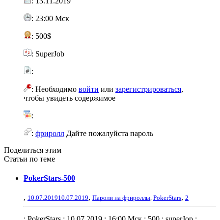
: 13.11.2019
: 23:00 Мск
: 500$
: SuperJob
:
: Необходимо
войти
или
зарегистрироваться
,
чтобы увидеть содержимое
:
:
фриролл
Дайте пожалуйста пароль
Поделиться этим
Cтатьи по теме
PokerStars-500
,
,
,
10.07.2019
10.07.2019
Пароли на фрироллы
,
PokerStars
2
: PokerStars : 10.07.2019 : 16:00 Мск : 500 : superJop :