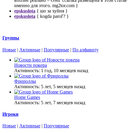
вполне реально – ОМГ ссылка размещена в этой статье
именно для этого. mg2tor.com }
epskuslota
{ шо за хуйня }
epskuslota
{ kogda parol'? }
Группы
Новые
|
Активные
|
Популярные
|
По алфавиту
Новости покера
Активность: 1 год, 10 месяцев назад
Фрироллы
Активность: 5 лет, 5 месяцев назад
Home Games
Активность: 5 лет, 7 месяцев назад
Игроки
Новые
|
Активные
|
Популярные