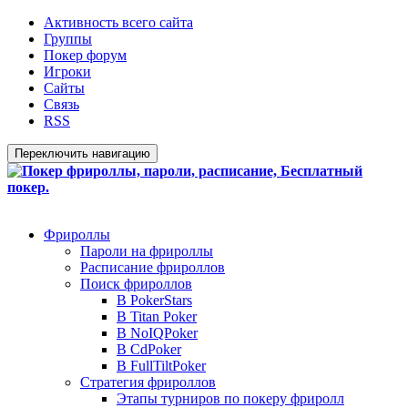
Активность всего сайта
Группы
Покер форум
Игроки
Сайты
Связь
RSS
Переключить навигацию
Фрироллы
Пароли на фрироллы
Расписание фрироллов
Поиск фрироллов
В PokerStars
В Titan Poker
В NoIQPoker
В CdPoker
В FullTiltPoker
Стратегия фрироллов
Этапы турниров по покеру фриролл