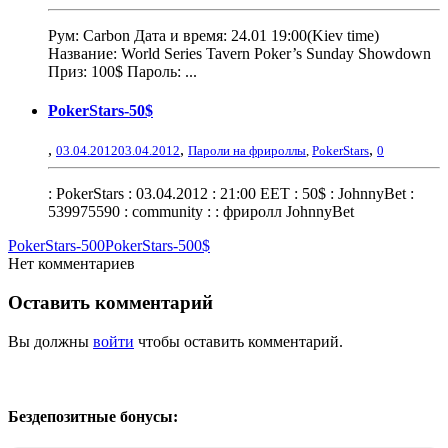
Рум: Carbon Дата и время: 24.01 19:00(Kiev time)
Название: World Series Tavern Poker’s Sunday Showdown
Приз: 100$ Пароль: ...
PokerStars-50$
,
,
,
03.04.2012
03.04.2012
Пароли на фрироллы
,
PokerStars
0
: PokerStars : 03.04.2012 : 21:00 EET : 50$ : JohnnyBet :
539975590 : community : : фриролл JohnnyBet
PokerStars-500
PokerStars-500$
Нет комментариев
Оставить комментарий
Вы должны
войти
чтобы оставить комментарий.
Бездепозитные бонусы: