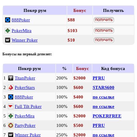
Покер рум
Бонус
Получить
888Poker
$88
PokerMira
$103
Winner Poker
$10
Бонусы на первый депозит:
Покер рум
%
Бонус
Код бонуса
1
TitanPoker
200%
$2000
PFRU
2
PokerStars
100%
$600
STARS600
3
888Poker
100%
$400
по ссылке
4
Full Tilt Poker
100%
$600
по ссылке
5
PokerMira
100%
$2000
POKERFREE
6
PartyPoker
100%
$500
PFRU
7
Winner Poker
250%
$2000
по ссылке