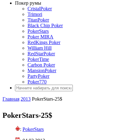
Покер румы
CristalPoker
Trimori
TitanPoker
Black Chip Poker
PokerStars
Poker MIRA
RedKings Poker
William Hill
RedStarPoker
PokerTime
Carbon Poker
MansionPoker
PartyPoker
Poker770
Главная
2013
PokerStars-25$
PokerStars-25$
:
PokerStars