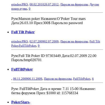
,
,
grindercPRO
08.02.2010
26.07.2012
Пароли на фрироллы
,
Другие
,
покер румы
0
Рум:Manson poker Названеи:O’Poker Tour mars
Дата:26.03.10 Приз:300$ Пароль:no password
Full Tilt Poker
,
,
grindercPRO
02.07.2009
02.07.2009
Пароли на фрироллы
,
Full Tilt
,
Poker
,
FullTiltPoker
9
Рум:Full Tilt Poker ID 97303449 Дата:02.07.2009 22.00
Пароль:bmp020701
FullTiltPoker
,
,
,
06.11.2009
06.11.2009
Пароли на фрироллы
,
FullTiltPoker
6
Рум: FullTiltPoker Дата и время: 7.11 15-00 Название:
битва форумов Приз: $1000 id: 115768334
PokerStars-