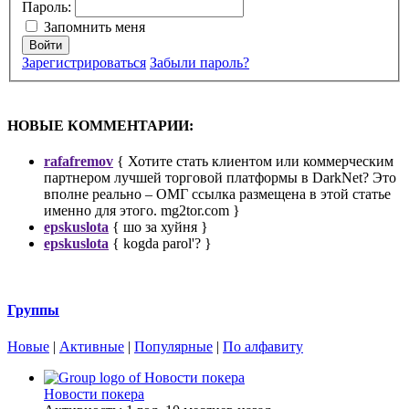
Пароль:
Запомнить меня
Войти
Зарегистрироваться
Забыли пароль?
НОВЫЕ КОММЕНТАРИИ:
rafafremov
{ Хотите стать клиентом или коммерческим
партнером лучшей торговой платформы в DarkNet? Это
вполне реально – ОМГ ссылка размещена в этой статье
именно для этого. mg2tor.com }
epskuslota
{ шо за хуйня }
epskuslota
{ kogda parol'? }
Группы
Новые
|
Активные
|
Популярные
|
По алфавиту
Новости покера