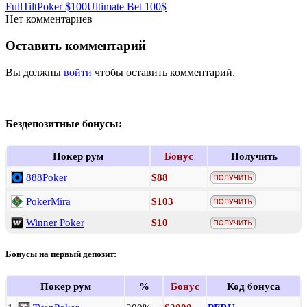
FullTiltPoker $100
Ultimate Bet 100$
Нет комментариев
Оставить комментарий
Вы должны
войти
чтобы оставить комментарий.
Бездепозитные бонусы:
Покер рум
Бонус
Получить
888Poker
$88
PokerMira
$103
Winner Poker
$10
Бонусы на первый депозит:
Покер рум
%
Бонус
Код бонуса