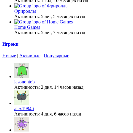
Активность: 1 год, 10 месяцев назад
Фрироллы
Активность: 5 лет, 5 месяцев назад
Home Games
Активность: 5 лет, 7 месяцев назад
Игроки
Новые
|
Активные
|
Популярные
jasonontob
Активность: 2 дня, 14 часов назад
alex1984ti
Активность: 4 дня, 6 часов назад