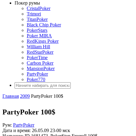
Покер румы
CristalPoker
Trimori
TitanPoker
Black Chip Poker
PokerStars
Poker MIRA
RedKings Poker
William Hill
RedStarPoker
PokerTime
Carbon Poker
MansionPoker
PartyPoker
Poker770
Главная
2009
PartyPoker 100$
PartyPoker 100$
Рум:
PartyPoker
Дата и время: 26.05.09 23-00 мск
Название: ID 1681473, PokerStop Freeroll 100$