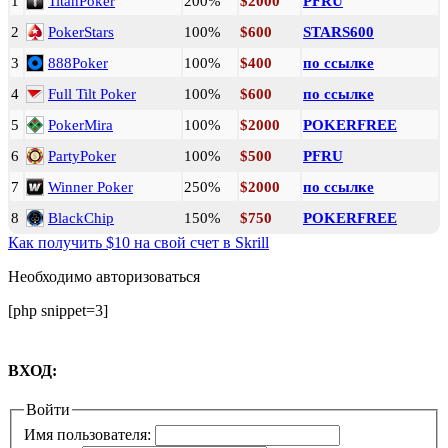
1
TitanPoker
200%
$2000
PFRU
2
PokerStars
100%
$600
STARS600
3
888Poker
100%
$400
по ссылке
4
Full Tilt Poker
100%
$600
по ссылке
5
PokerMira
100%
$2000
POKERFREE
6
PartyPoker
100%
$500
PFRU
7
Winner Poker
250%
$2000
по ссылке
8
BlackChip
150%
$750
POKERFREE
Как получить $10 на свой счет в Skrill
Необходимо авторизоваться
[php snippet=3]
ВХОД:
Войти
Имя пользователя: