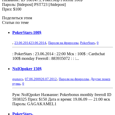
Пароль: [hidepost] PST723 [/hidepost]
Приз: $100
Поделиться этим
Cтатьи по теме
PokerStars-100$
,
,
,
23.06.2014
23.06.2014
Пароли на фрироллы
,
PokerStars
0
: PokerStars : 23.06.2014 : 22:00 Мск : 100$ : Cardschat
100$ monday Freeroll : 883935072 : : :...
NoIQpoker 150$
,
,
gustavs
07.06.2009
26.07.2012
Пароли на фрироллы
,
Другие покер
,
румы
0
Рум: NoIQpoker Название: Pokerbonus monthly freeroll ID
5938325 Приз: $150 Дата и время: 19.06.09 — 21:00 мск
Пароль: GAGAKAMEL1
PokerStars-