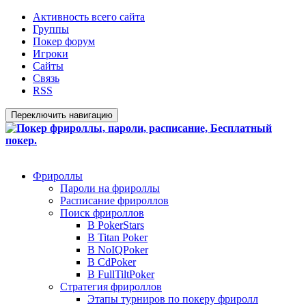
Активность всего сайта
Группы
Покер форум
Игроки
Сайты
Связь
RSS
Переключить навигацию
Фрироллы
Пароли на фрироллы
Расписание фрироллов
Поиск фрироллов
В PokerStars
В Titan Poker
В NoIQPoker
В CdPoker
В FullTiltPoker
Стратегия фрироллов
Этапы турниров по покеру фриролл