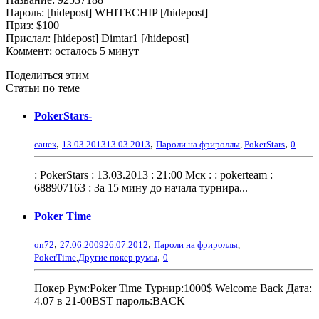
Пароль: [hidepost] WHITECHIP [/hidepost]
Приз: $100
Прислал: [hidepost] Dimtar1 [/hidepost]
Коммент: осталось 5 минут
Поделиться этим
Cтатьи по теме
PokerStars-
,
,
,
санек
13.03.2013
13.03.2013
Пароли на фрироллы
,
PokerStars
0
: PokerStars : 13.03.2013 : 21:00 Мск : : pokerteam :
688907163 : За 15 мину до начала турнира...
Poker Time
,
,
on72
27.06.2009
26.07.2012
Пароли на фрироллы
,
,
PokerTime
,
Другие покер румы
0
Покер Рум:Poker Time Турнир:1000$ Welcome Back Дата:
4.07 в 21-00BST пароль:BACK