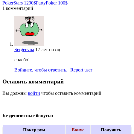
PokerStars 1290$
PartyPoker 100$
1 комментарий
Sergeevna
17 лет назад
спасбо!
Войдите, чтобы ответить.
Report user
Оставить комментарий
Вы должны
войти
чтобы оставить комментарий.
Бездепозитные бонусы:
Покер рум
Бонус
Получить