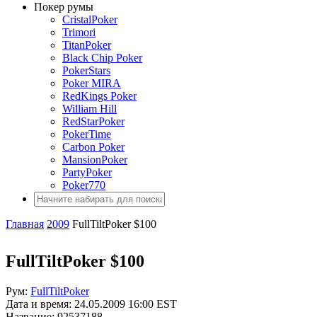
Покер румы
CristalPoker
Trimori
TitanPoker
Black Chip Poker
PokerStars
Poker MIRA
RedKings Poker
William Hill
RedStarPoker
PokerTime
Carbon Poker
MansionPoker
PartyPoker
Poker770
Главная
2009
FullTiltPoker $100
FullTiltPoker $100
Рум:
FullTiltPoker
Дата и время: 24.05.2009 16:00 EST
Название: 92537188