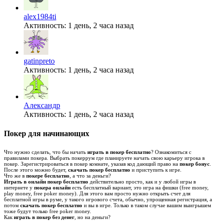
alex1984ti
Активность: 1 день, 2 часа назад
gatinpreto
Активность: 1 день, 2 часа назад
Александр
Активность: 1 день, 2 часа назад
Покер для начинающих
Что нужно сделать, что бы начать
играть в покер бесплатно
? Ознакомиться с
правилами покера. Выбрать покеррум где планируете начать свою карьеру игрока в
покер. Зарегистрироваться в покер комнате, указав код дающий право на
покер бонус
.
После этого можно будет,
скачать покер бесплатно
и приступить к игре.
Что же в
покере бесплатно
, а что за деньги?
Играть в онлайн покер бесплатно
действительно просто, как и у любой игры в
интернете у
покера онлайн
есть бесплатный вариант, это игра на фишки (free money,
play money, free poker money). Для этого вам просто нужно открыть счет для
бесплатной игры в руме, у такого игрового счета, обычно, упрощенная регистрация, а
потом
скачать покер бесплатно
и вы в игре. Только в таком случае вашим выигрышем
тоже будут только free poker money.
Как
играть в покер без денег
, но на деньги?