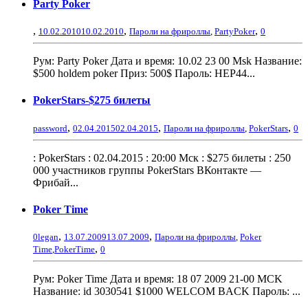
Party Poker
,
,
,
10.02.2010
10.02.2010
Пароли на фрироллы
,
PartyPoker
0
Рум: Party Poker Дата и время: 10.02 23 00 Msk Название:
$500 holdem poker Приз: 500$ Пароль: HEP44...
PokerStars-$275 билеты
,
,
,
password
02.04.2015
02.04.2015
Пароли на фрироллы
,
PokerStars
0
: PokerStars : 02.04.2015 : 20:00 Мск : $275 билеты : 250
000 участников группы PokerStars ВКонтакте —
Фрибай...
Poker Time
,
,
0legan
13.07.2009
13.07.2009
Пароли на фрироллы
,
Poker
,
Time
,
PokerTime
0
Рум: Poker Time Дата и время: 18 07 2009 21-00 MCK
Название: id 3030541 $1000 WELCOM BACK Пароль: ...