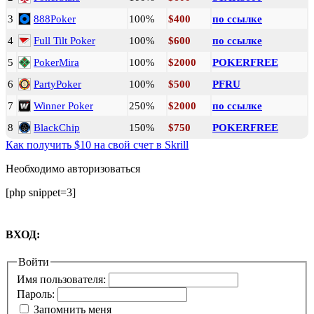
3
888Poker
100%
$400
по ссылке
4
Full Tilt Poker
100%
$600
по ссылке
5
PokerMira
100%
$2000
POKERFREE
6
PartyPoker
100%
$500
PFRU
7
Winner Poker
250%
$2000
по ссылке
8
BlackChip
150%
$750
POKERFREE
Как получить $10 на свой счет в Skrill
Необходимо авторизоваться
[php snippet=3]
ВХОД:
Войти
Имя пользователя:
Пароль:
Запомнить меня