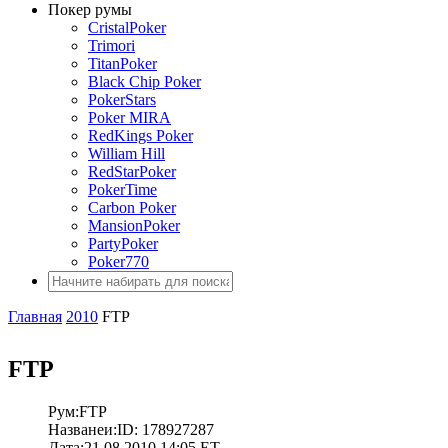
Покер румы
CristalPoker
Trimori
TitanPoker
Black Chip Poker
PokerStars
Poker MIRA
RedKings Poker
William Hill
RedStarPoker
PokerTime
Carbon Poker
MansionPoker
PartyPoker
Poker770
Главная
2010
FTP
FTP
Рум:FTP
Названеи:ID: 178927287
Дата:21.08.2010 14:05 ET