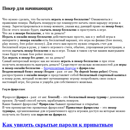
Покер для начинающих
Что нужно сделать, что бы начать
играть в покер бесплатно
? Ознакомиться с
правилами покера. Выбрать покеррум где планируете начать свою карьеру игрока в
покер. Зарегистрироваться в покер комнате, указав код дающий право на
покер бонус
.
После этого можно будет,
скачать покер бесплатно
и приступить к игре.
Что же в
покере бесплатно
, а что за деньги?
Играть в онлайн покер бесплатно
действительно просто, как и у любой игры в
интернете у
покера онлайн
есть бесплатный вариант, это игра на фишки (free money,
play money, free poker money). Для этого вам просто нужно открыть счет для
бесплатной игры в руме, у такого игрового счета, обычно, упрощенная регистрация, а
потом
скачать покер бесплатно
и вы в игре. Только в таком случае вашим выигрышем
тоже будут только free poker money.
Как
играть в покер без денег
, но на деньги?
Самый интересный вопрос как же можно
играть в покер бесплатно
и при этом
получить возможность выиграть деньги? Существует несколько возможностей для
игры
в покер онлайн бесплатно
–
бездепозитные бонусы
и
фрироллы
.
Бездепозитный бонус покер
(
бездеп
- разг. от анг.
No deposit bonus poker
) Очень
распространен в
онлайн покере
и представляет собой
бесплатный стартовый капитал
в покер руме, который позволяет начинающему игроку попробовать свои силы в
настоящей игре, без риска и ущерба для собственного кошелька.
Faq по фрироллам:
Фриролл (
фрирол
- разг. от анг.
freeroll
) – это
бесплатный покер турнир
с денежным
призом. Лучший способ начать зарабатывать покером.
Какие бывают фрироллы?
Фрироллы
бывают приватные и открытые.
В чем преимущество приватных фрироллов?
Приватные фрироллы
– это
покер
турниры
, организованные для ограниченного круга игроков доступ на которые можно
получить по билету или
паролю на фриролл
.
Как увидеть скрытые пароли к приватным