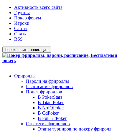
Активность всего сайта
Группы
Покер форум
Игроки
Сайты
Связь
RSS
Переключить навигацию
Фрироллы
Пароли на фрироллы
Расписание фрироллов
Поиск фрироллов
В PokerStars
В Titan Poker
В NoIQPoker
В CdPoker
В FullTiltPoker
Стратегия фрироллов
Этапы турниров по покеру фриролл