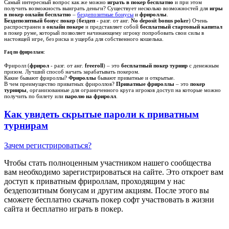
Самый интересный вопрос как же можно
играть в покер бесплатно
и при этом
получить возможность выиграть деньги? Существует несколько возможностей для
игры
в покер онлайн бесплатно
–
бездепозитные бонусы
и
фрироллы
.
Бездепозитный бонус покер
(
бездеп
- разг. от анг.
No deposit bonus poker
) Очень
распространен в
онлайн покере
и представляет собой
бесплатный стартовый капитал
в покер руме, который позволяет начинающему игроку попробовать свои силы в
настоящей игре, без риска и ущерба для собственного кошелька.
Faq по фрироллам:
Фриролл (
фрирол
- разг. от анг.
freeroll
) – это
бесплатный покер турнир
с денежным
призом. Лучший способ начать зарабатывать покером.
Какие бывают фрироллы?
Фрироллы
бывают приватные и открытые.
В чем преимущество приватных фрироллов?
Приватные фрироллы
– это
покер
турниры
, организованные для ограниченного круга игроков доступ на которые можно
получить по билету или
паролю на фриролл
.
Как увидеть скрытые пароли к приватным
турнирам
Зачем регистрироваться?
Чтобы стать полноценным участником нашего сообщества
вам необходимо зарегистрироваться на сайте. Это откроет вам
доступ к приватным фрироллам, проходящим у нас
бездепозитным бонусам и другим акциям. После этого вы
сможете бесплатно скачать покер софт участвовать в жизни
сайта и бесплатно играть в покер.