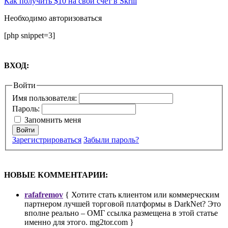
Как получить $10 на свой счет в Skrill
Необходимо авторизоваться
[php snippet=3]
ВХОД:
Войти
Имя пользователя:
Пароль:
Запомнить меня
Войти
Зарегистрироваться
Забыли пароль?
НОВЫЕ КОММЕНТАРИИ:
rafafremov
{ Хотите стать клиентом или коммерческим
партнером лучшей торговой платформы в DarkNet? Это
вполне реально – ОМГ ссылка размещена в этой статье
именно для этого. mg2tor.com }