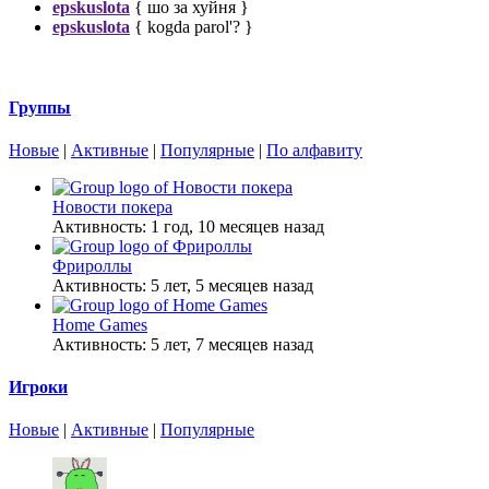
epskuslota
{ шо за хуйня }
epskuslota
{ kogda parol'? }
Группы
Новые
|
Активные
|
Популярные
|
По алфавиту
Новости покера
Активность: 1 год, 10 месяцев назад
Фрироллы
Активность: 5 лет, 5 месяцев назад
Home Games
Активность: 5 лет, 7 месяцев назад
Игроки
Новые
|
Активные
|
Популярные