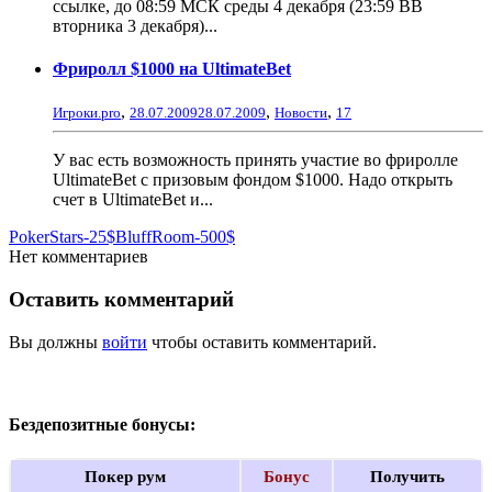
ссылке, до 08:59 МСК среды 4 декабря (23:59 ВВ
вторника 3 декабря)...
Фриролл $1000 на UltimateBet
,
,
,
Игроки.pro
28.07.2009
28.07.2009
Новости
17
У вас есть возможность принять участие во фриролле
UltimateBet с призовым фондом $1000. Надо открыть
счет в UltimateBet и...
PokerStars-25$
BluffRoom-500$
Нет комментариев
Оставить комментарий
Вы должны
войти
чтобы оставить комментарий.
Бездепозитные бонусы:
Покер рум
Бонус
Получить