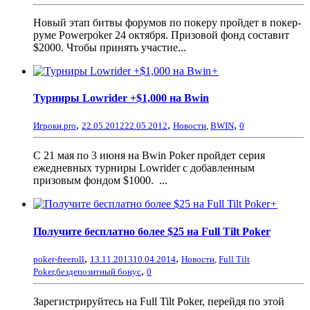
Новый этап битвы форумов по покеру пройдет в покер-
руме Powerpoker 24 октября. Призовой фонд составит
$2000. Чтобы принять участие...
+
Турниры Lowrider +$1,000 на Bwin
,
,
,
Игроки.pro
22.05.2012
22.05.2012
Новости
,
BWIN
0
С 21 мая по 3 июня на Bwin Poker пройдет серия
ежедневных турниры Lowrider с добавленным
призовым фондом $1000. ...
+
Получите бесплатно более $25 на Full Tilt Poker
,
,
poker-freeroll
13.11.2013
10.04.2014
Новости
,
Full Tilt
,
Poker
,
бездепозитный бонус
0
Зарегистрируйтесь на Full Tilt Poker, перейдя по этой