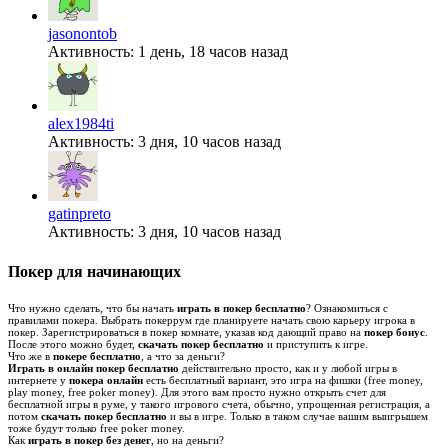
jasonontob
Активность: 1 день, 18 часов назад
alex1984ti
Активность: 3 дня, 10 часов назад
gatinpreto
Активность: 3 дня, 10 часов назад
Покер для начинающих
Что нужно сделать, что бы начать
играть в покер бесплатно
? Ознакомиться с
правилами покера. Выбрать покеррум где планируете начать свою карьеру игрока в
покер. Зарегистрироваться в покер комнате, указав код дающий право на
покер бонус
.
После этого можно будет,
скачать покер бесплатно
и приступить к игре.
Что же в
покере бесплатно
, а что за деньги?
Играть в онлайн покер бесплатно
действительно просто, как и у любой игры в
интернете у
покера онлайн
есть бесплатный вариант, это игра на фишки (free money,
play money, free poker money). Для этого вам просто нужно открыть счет для
бесплатной игры в руме, у такого игрового счета, обычно, упрощенная регистрация, а
потом
скачать покер бесплатно
и вы в игре. Только в таком случае вашим выигрышем
тоже будут только free poker money.
Как
играть в покер без денег
, но на деньги?