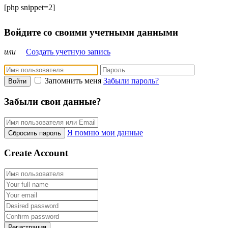
[php snippet=2]
Войдите со своими учетными данными
или
Создать учетную запись
Запомнить меня
Забыли пароль?
Войти
Забыли свои данные?
Я помню мои данные
Сбросить пароль
Create Account
Регистрация