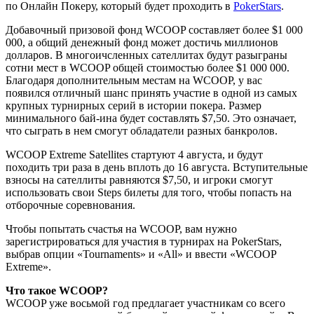
по Онлайн Покеру, который будет проходить в
PokerStars
.
Добавочный призовой фонд WCOOP составляет более $1 000
000, а общий денежный фонд может достичь миллионов
долларов. В многоичсленных сателлитах будут разыграны
сотни мест в WCOOP общей стоимостью более $1 000 000.
Благодаря дополнительным местам на WCOOP, у вас
появился отличный шанс принять участие в одной из самых
крупных турнирных серий в истории покера. Размер
минимального бай-ина будет составлять $7,50. Это означает,
что сыграть в нем смогут обладатели разных банкролов.
WCOOP Extreme Satellites стартуют 4 августа, и будут
походить три раза в день вплоть до 16 августа. Вступительные
взносы на сателлиты равняются $7,50, и игроки смогут
использовать свои Steps билеты для того, чтобы попасть на
отборочные соревнования.
Чтобы попытать счастья на WCOOP, вам нужно
зарегистрироваться для участия в турнирах на PokerStars,
выбрав опции «Tournaments» и «All» и ввести «WCOOP
Extreme».
Что такое WCOOP?
WCOOP уже восьмой год предлагает участникам со всего