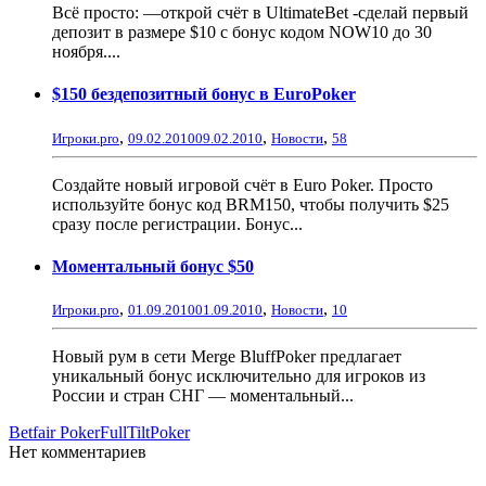
Всё просто: —открой счёт в UltimateBet -сделай первый
депозит в размере $10 с бонус кодом NOW10 до 30
ноября....
$150 бездепозитный бонус в EuroPoker
,
,
,
Игроки.pro
09.02.2010
09.02.2010
Новости
58
Создайте новый игровой счёт в Euro Poker. Просто
используйте бонус код BRM150, чтобы получить $25
сразу после регистрации. Бонус...
Моментальный бонус $50
,
,
,
Игроки.pro
01.09.2010
01.09.2010
Новости
10
Новый рум в сети Merge BluffPoker предлагает
уникальный бонус исключительно для игроков из
России и стран СНГ — моментальный...
Betfair Poker
FullTiltPoker
Нет комментариев