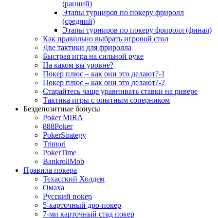
(ранний)
Этапы турниров по покеру фриролл
(средний)
Этапы турниров по покеру фриролл (финал)
Как правильно выбрать игровой стол
Две тактики для фриролла
Быстрая игра на сильной руке
На каком вы уровне?
Покер плюс – как они это делают?-1
Покер плюс – как они это делают?-2
Старайтесь чаще уравнивать ставки на ривере
Тактика игры с опытным соперником
Бездепозитные бонусы
Poker MIRA
888Poker
PokerStrategy
Trimori
PokerTime
BankrollMob
Правила покера
Техасский Холдем
Омаха
Русский покер
5-карточный дро-покер
7-ми карточный стад покер