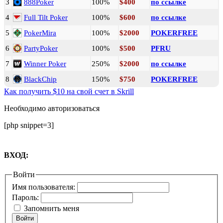
3
888Poker
100%
$400
по ссылке
4
Full Tilt Poker
100%
$600
по ссылке
5
PokerMira
100%
$2000
POKERFREE
6
PartyPoker
100%
$500
PFRU
7
Winner Poker
250%
$2000
по ссылке
8
BlackChip
150%
$750
POKERFREE
Как получить $10 на свой счет в Skrill
Необходимо авторизоваться
[php snippet=3]
ВХОД:
Войти
Имя пользователя:
Пароль:
Запомнить меня
Войти