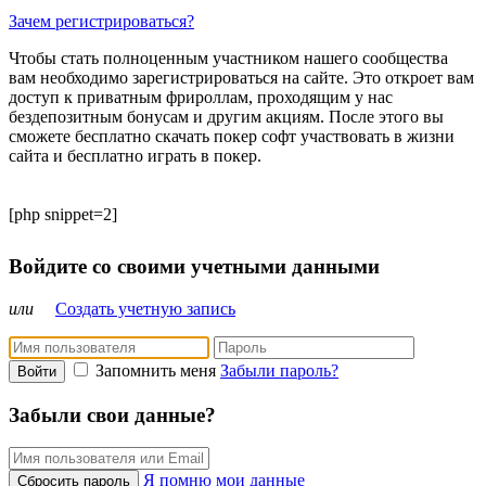
Зачем регистрироваться?
Чтобы стать полноценным участником нашего сообщества
вам необходимо зарегистрироваться на сайте. Это откроет вам
доступ к приватным фрироллам, проходящим у нас
бездепозитным бонусам и другим акциям. После этого вы
сможете бесплатно скачать покер софт участвовать в жизни
сайта и бесплатно играть в покер.
[php snippet=2]
Войдите со своими учетными данными
или
Создать учетную запись
Запомнить меня
Забыли пароль?
Войти
Забыли свои данные?
Я помню мои данные
Сбросить пароль