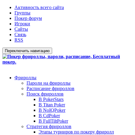
Активность всего сайта
Группы
Покер форум
Игроки
Сайты
Связь
RSS
Переключить навигацию
Фрироллы
Пароли на фрироллы
Расписание фрироллов
Поиск фрироллов
В PokerStars
В Titan Poker
В NoIQPoker
В CdPoker
В FullTiltPoker
Стратегия фрироллов
Этапы турниров по покеру фриролл