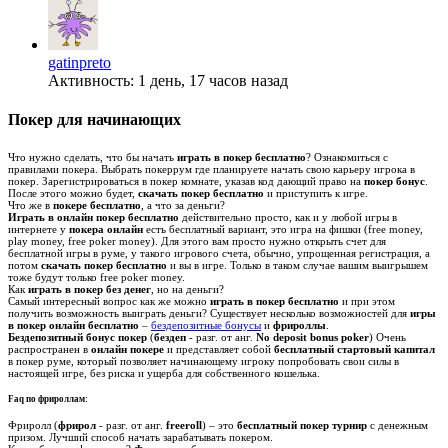
gatinpreto
Активность: 1 день, 17 часов назад
Покер для начинающих
Что нужно сделать, что бы начать
играть в покер бесплатно
? Ознакомиться с
правилами покера. Выбрать покеррум где планируете начать свою карьеру игрока в
покер. Зарегистрироваться в покер комнате, указав код дающий право на
покер бонус
.
После этого можно будет,
скачать покер бесплатно
и приступить к игре.
Что же в
покере бесплатно
, а что за деньги?
Играть в онлайн покер бесплатно
действительно просто, как и у любой игры в
интернете у
покера онлайн
есть бесплатный вариант, это игра на фишки (free money,
play money, free poker money). Для этого вам просто нужно открыть счет для
бесплатной игры в руме, у такого игрового счета, обычно, упрощенная регистрация, а
потом
скачать покер бесплатно
и вы в игре. Только в таком случае вашим выигрышем
тоже будут только free poker money.
Как
играть в покер без денег
, но на деньги?
Самый интересный вопрос как же можно
играть в покер бесплатно
и при этом
получить возможность выиграть деньги? Существует несколько возможностей для
игры
в покер онлайн бесплатно
–
бездепозитные бонусы
и
фрироллы
.
Бездепозитный бонус покер
(
бездеп
- разг. от анг.
No deposit bonus poker
) Очень
распространен в
онлайн покере
и представляет собой
бесплатный стартовый капитал
в покер руме, который позволяет начинающему игроку попробовать свои силы в
настоящей игре, без риска и ущерба для собственного кошелька.
Faq по фрироллам:
Фриролл (
фрирол
- разг. от анг.
freeroll
) – это
бесплатный покер турнир
с денежным
призом. Лучший способ начать зарабатывать покером.