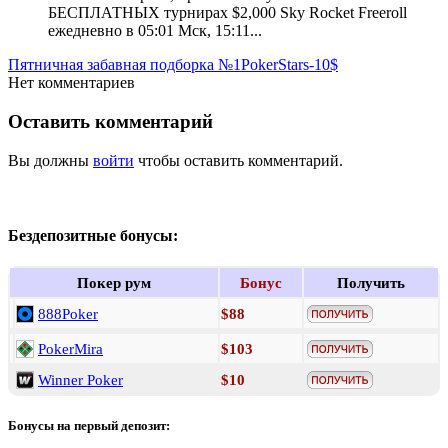
БЕСПЛАТНЫХ турнирах $2,000 Sky Rocket Freeroll
ежедневно в 05:01 Мск, 15:11...
Пятничная забавная подборка №1
PokerStars-10$
Нет комментариев
Оставить комментарий
Вы должны
войти
чтобы оставить комментарий.
Бездепозитные бонусы:
Покер рум
Бонус
Получить
888Poker
$88
PokerMira
$103
Winner Poker
$10
Бонусы на первый депозит: