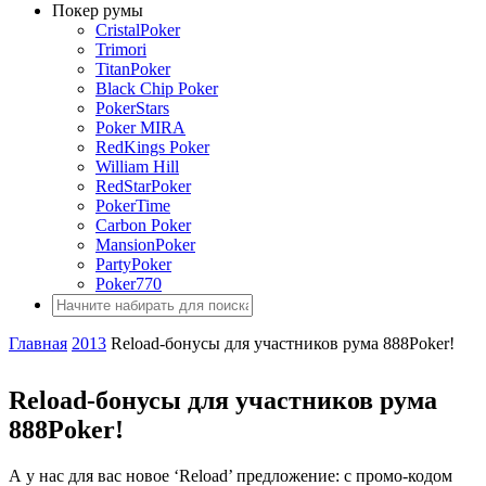
Покер румы
CristalPoker
Trimori
TitanPoker
Black Chip Poker
PokerStars
Poker MIRA
RedKings Poker
William Hill
RedStarPoker
PokerTime
Carbon Poker
MansionPoker
PartyPoker
Poker770
Главная
2013
Reload-бонусы для участников рума 888Poker!
Reload-бонусы для участников рума
888Poker!
А у нас для вас новое ‘Reload’ предложение: с промо-кодом