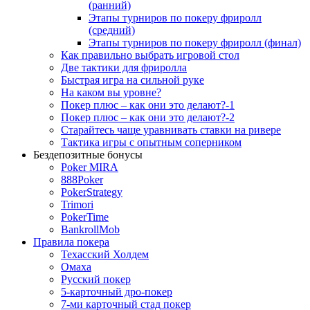
(ранний)
Этапы турниров по покеру фриролл
(средний)
Этапы турниров по покеру фриролл (финал)
Как правильно выбрать игровой стол
Две тактики для фриролла
Быстрая игра на сильной руке
На каком вы уровне?
Покер плюс – как они это делают?-1
Покер плюс – как они это делают?-2
Старайтесь чаще уравнивать ставки на ривере
Тактика игры с опытным соперником
Бездепозитные бонусы
Poker MIRA
888Poker
PokerStrategy
Trimori
PokerTime
BankrollMob
Правила покера
Техасский Холдем
Омаха
Русский покер
5-карточный дро-покер
7-ми карточный стад покер