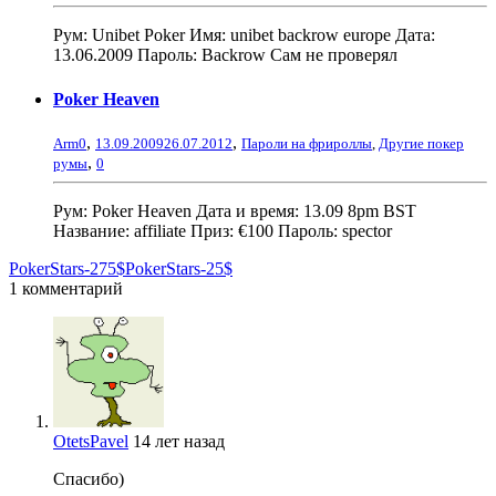
Рум: Unibet Poker Имя: unibet backrow europe Дата:
13.06.2009 Пароль: Backrow Сам не проверял
Poker Heaven
,
,
Arm0
13.09.2009
26.07.2012
Пароли на фрироллы
,
Другие покер
,
румы
0
Рум: Poker Heaven Дата и время: 13.09 8pm BST
Название: affiliate Приз: €100 Пароль: spector
PokerStars-275$
PokerStars-25$
1 комментарий
OtetsPavel
14 лет назад
Спасибо)