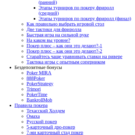
(ранний)
Этапы турниров по покеру фриролл
(средний)
Этапы турниров по покеру фриролл (финал)
Как правильно выбрать игровой стол
Две тактики для фриролла
Быстрая игра на сильной руке
На каком вы уровне?
Покер плюс – как они это делают?-1
Покер плюс – как они это делают?-2
Старайтесь чаще уравнивать ставки на ривере
Тактика игры с опытным соперником
Бездепозитные бонусы
Poker MIRA
888Poker
PokerStrategy
Trimori
PokerTime
BankrollMob
Правила покера
Техасский Холдем
Омаха
Русский покер
5-карточный дро-покер
7-ми карточный стад покер