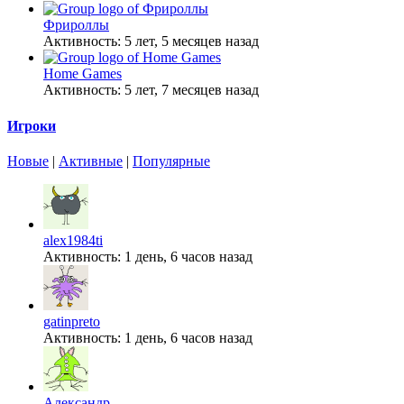
Фрироллы
Активность: 5 лет, 5 месяцев назад
Home Games
Активность: 5 лет, 7 месяцев назад
Игроки
Новые
|
Активные
|
Популярные
alex1984ti
Активность: 1 день, 6 часов назад
gatinpreto
Активность: 1 день, 6 часов назад
Александр