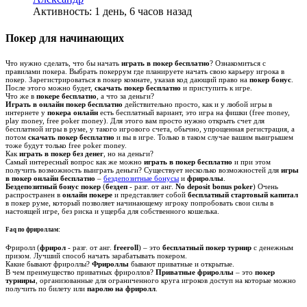
Активность: 1 день, 6 часов назад
Покер для начинающих
Что нужно сделать, что бы начать
играть в покер бесплатно
? Ознакомиться с
правилами покера. Выбрать покеррум где планируете начать свою карьеру игрока в
покер. Зарегистрироваться в покер комнате, указав код дающий право на
покер бонус
.
После этого можно будет,
скачать покер бесплатно
и приступить к игре.
Что же в
покере бесплатно
, а что за деньги?
Играть в онлайн покер бесплатно
действительно просто, как и у любой игры в
интернете у
покера онлайн
есть бесплатный вариант, это игра на фишки (free money,
play money, free poker money). Для этого вам просто нужно открыть счет для
бесплатной игры в руме, у такого игрового счета, обычно, упрощенная регистрация, а
потом
скачать покер бесплатно
и вы в игре. Только в таком случае вашим выигрышем
тоже будут только free poker money.
Как
играть в покер без денег
, но на деньги?
Самый интересный вопрос как же можно
играть в покер бесплатно
и при этом
получить возможность выиграть деньги? Существует несколько возможностей для
игры
в покер онлайн бесплатно
–
бездепозитные бонусы
и
фрироллы
.
Бездепозитный бонус покер
(
бездеп
- разг. от анг.
No deposit bonus poker
) Очень
распространен в
онлайн покере
и представляет собой
бесплатный стартовый капитал
в покер руме, который позволяет начинающему игроку попробовать свои силы в
настоящей игре, без риска и ущерба для собственного кошелька.
Faq по фрироллам:
Фриролл (
фрирол
- разг. от анг.
freeroll
) – это
бесплатный покер турнир
с денежным
призом. Лучший способ начать зарабатывать покером.
Какие бывают фрироллы?
Фрироллы
бывают приватные и открытые.
В чем преимущество приватных фрироллов?
Приватные фрироллы
– это
покер
турниры
, организованные для ограниченного круга игроков доступ на которые можно
получить по билету или
паролю на фриролл
.