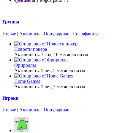
epskuslota
{ kogda parol'? }
Группы
Новые
|
Активные
|
Популярные
|
По алфавиту
Новости покера
Активность: 1 год, 10 месяцев назад
Фрироллы
Активность: 5 лет, 5 месяцев назад
Home Games
Активность: 5 лет, 7 месяцев назад
Игроки
Новые
|
Активные
|
Популярные