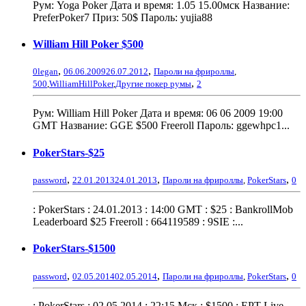
Рум: Yoga Poker Дата и время: 1.05 15.00мск Название:
PreferPoker7 Приз: 50$ Пароль: yujia88
William Hill Poker $500
,
,
0legan
06.06.2009
26.07.2012
Пароли на фрироллы
,
,
500
,
WilliamHillPoker
,
Другие покер румы
2
Рум: William Hill Poker Дата и время: 06 06 2009 19:00
GMT Название: GGE $500 Freeroll Пароль: ggewhpc1...
PokerStars-$25
,
,
,
password
22.01.2013
24.01.2013
Пароли на фрироллы
,
PokerStars
0
: PokerStars : 24.01.2013 : 14:00 GMT : $25 : BankrollMob
Leaderboard $25 Freeroll : 664119589 : 9SIE :...
PokerStars-$1500
,
,
,
password
02.05.2014
02.05.2014
Пароли на фрироллы
,
PokerStars
0
: PokerStars : 02.05.2014 : 22:15 Мск : $1500 : EPT Live