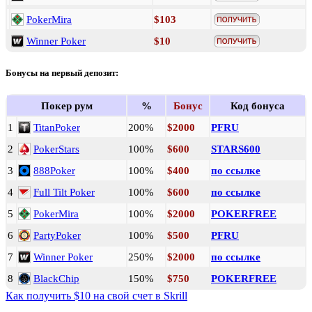
PokerMira
$103
Winner Poker
$10
Бонусы на первый депозит:
Покер рум
%
Бонус
Код бонуса
1
TitanPoker
200%
$2000
PFRU
2
PokerStars
100%
$600
STARS600
3
888Poker
100%
$400
по ссылке
4
Full Tilt Poker
100%
$600
по ссылке
5
PokerMira
100%
$2000
POKERFREE
6
PartyPoker
100%
$500
PFRU
7
Winner Poker
250%
$2000
по ссылке
8
BlackChip
150%
$750
POKERFREE
Как получить $10 на свой счет в Skrill