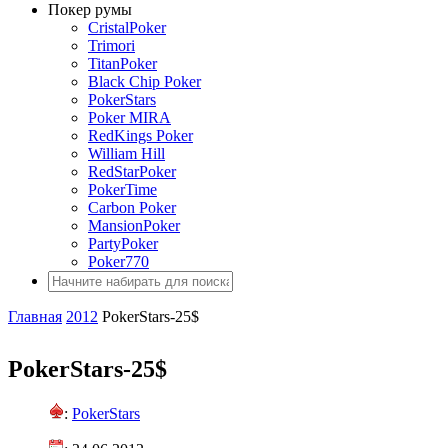
Покер румы
CristalPoker
Trimori
TitanPoker
Black Chip Poker
PokerStars
Poker MIRA
RedKings Poker
William Hill
RedStarPoker
PokerTime
Carbon Poker
MansionPoker
PartyPoker
Poker770
Главная
2012
PokerStars-25$
PokerStars-25$
:
PokerStars