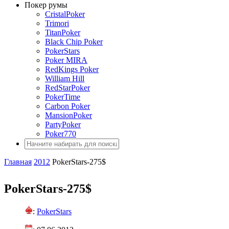
Покер румы
CristalPoker
Trimori
TitanPoker
Black Chip Poker
PokerStars
Poker MIRA
RedKings Poker
William Hill
RedStarPoker
PokerTime
Carbon Poker
MansionPoker
PartyPoker
Poker770
Главная
2012
PokerStars-275$
PokerStars-275$
:
PokerStars