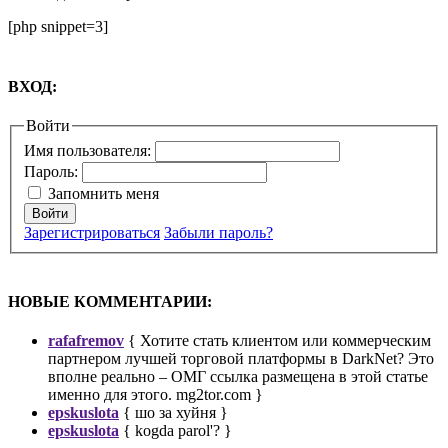
[php snippet=3]
ВХОД:
Войти
Имя пользователя:
Пароль:
Запомнить меня
Войти
Зарегистрироваться
Забыли пароль?
НОВЫЕ КОММЕНТАРИИ:
rafafremov
{ Хотите стать клиентом или коммерческим
партнером лучшей торговой платформы в DarkNet? Это
вполне реально – ОМГ ссылка размещена в этой статье
именно для этого. mg2tor.com }
epskuslota
{ шо за хуйня }
epskuslota
{ kogda parol'? }