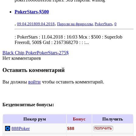
PokerStars-$500
,
,
,
09.04.2018
09.04.2018
Пароли на фрироллы
,
PokerStars
0
: PokerStars : 11.04.2018 : 16:03 Мск : $500 : SuperJob
Freeroll, 500$ Gtd : 2167368270 : : :...
Black Chip Poker
PokerStars-275$
Нет комментариев
Оставить комментарий
Вы должны
войти
чтобы оставить комментарий.
Бездепозитные бонусы:
Покер рум
Бонус
Получить
888Poker
$88