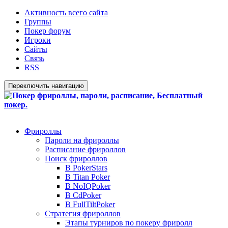
Активность всего сайта
Группы
Покер форум
Игроки
Сайты
Связь
RSS
Переключить навигацию
Фрироллы
Пароли на фрироллы
Расписание фрироллов
Поиск фрироллов
В PokerStars
В Titan Poker
В NoIQPoker
В CdPoker
В FullTiltPoker
Стратегия фрироллов
Этапы турниров по покеру фриролл