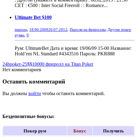
CET : €500 : Inter Social Freeroll : : Romance...
Ultimate Bet $100
,
,
manora
18.06.2009
26.07.2012
Пароли на фрироллы
,
Другие покер
,
румы
0
Рум: UltimateBet Дата и время: 19/06/09 15-00 Название:
Hold’em NL Standard #4343516 Пароль: PKR888
24hpoker-25$
$10000 фриролл на Titan Poker
Нет комментариев
Оставить комментарий
Вы должны
войти
чтобы оставить комментарий.
Бездепозитные бонусы:
Покер рум
Бонус
Получить