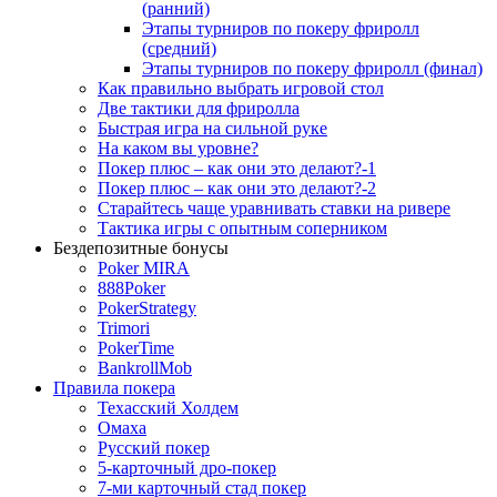
(ранний)
Этапы турниров по покеру фриролл
(средний)
Этапы турниров по покеру фриролл (финал)
Как правильно выбрать игровой стол
Две тактики для фриролла
Быстрая игра на сильной руке
На каком вы уровне?
Покер плюс – как они это делают?-1
Покер плюс – как они это делают?-2
Старайтесь чаще уравнивать ставки на ривере
Тактика игры с опытным соперником
Бездепозитные бонусы
Poker MIRA
888Poker
PokerStrategy
Trimori
PokerTime
BankrollMob
Правила покера
Техасский Холдем
Омаха
Русский покер
5-карточный дро-покер
7-ми карточный стад покер