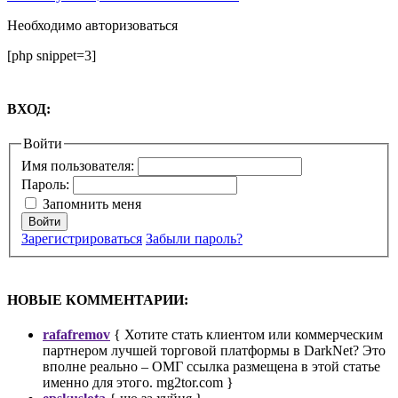
Необходимо авторизоваться
[php snippet=3]
ВХОД:
Войти
Имя пользователя:
Пароль:
Запомнить меня
Войти
Зарегистрироваться
Забыли пароль?
НОВЫЕ КОММЕНТАРИИ:
rafafremov
{ Хотите стать клиентом или коммерческим
партнером лучшей торговой платформы в DarkNet? Это
вполне реально – ОМГ ссылка размещена в этой статье
именно для этого. mg2tor.com }