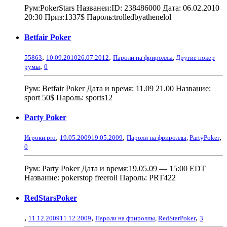
Рум:PokerStars Названеи:ID: 238486000 Дата: 06.02.2010
20:30 Приз:1337$ Пароль:trolledbyathenelol
Betfair Poker
,
,
55863
10.09.2010
26.07.2012
Пароли на фрироллы
,
Другие покер
,
румы
0
Рум: Betfair Poker Дата и время: 11.09 21.00 Название:
sport 50$ Пароль: sports12
Party Poker
,
,
,
Игроки.pro
19.05.2009
19.05.2009
Пароли на фрироллы
,
PartyPoker
0
Рум: Party Poker Дата и время:19.05.09 — 15:00 EDT
Название: pokerstop freeroll Пароль: PRT422
RedStarsPoker
,
,
,
11.12.2009
11.12.2009
Пароли на фрироллы
,
RedStarPoker
3