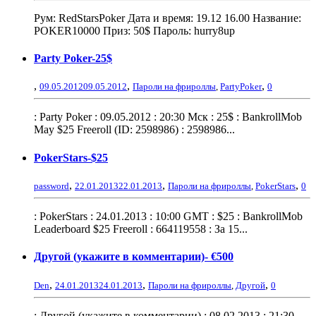
Рум: RedStarsPoker Дата и время: 19.12 16.00 Название:
POKER10000 Приз: 50$ Пароль: hurry8up
Party Poker-25$
,
,
,
09.05.2012
09.05.2012
Пароли на фрироллы
,
PartyPoker
0
: Party Poker : 09.05.2012 : 20:30 Мск : 25$ : BankrollMob
May $25 Freeroll (ID: 2598986) : 2598986...
PokerStars-$25
,
,
,
password
22.01.2013
22.01.2013
Пароли на фрироллы
,
PokerStars
0
: PokerStars : 24.01.2013 : 10:00 GMT : $25 : BankrollMob
Leaderboard $25 Freeroll : 664119558 : За 15...
Другой (укажите в комментарии)- €500
,
,
,
Den
24.01.2013
24.01.2013
Пароли на фрироллы
,
Другой
0
: Другой (укажите в комментарии) : 08.02.2013 : 21:30