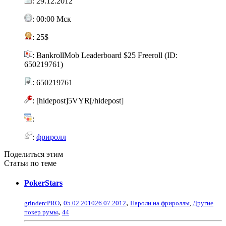
: 29.12.2012
: 00:00 Мск
: 25$
: BankrollMob Leaderboard $25 Freeroll (ID:
650219761)
: 650219761
: [hidepost]5VYR[/hidepost]
:
:
фриролл
Поделиться этим
Cтатьи по теме
PokerStars
,
,
grindercPRO
05.02.2010
26.07.2012
Пароли на фрироллы
,
Другие
,
покер румы
44