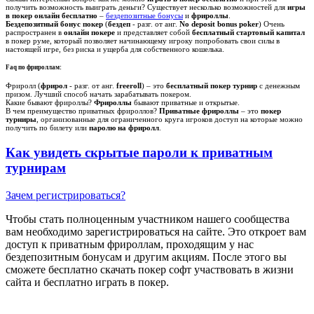
получить возможность выиграть деньги? Существует несколько возможностей для
игры
в покер онлайн бесплатно
–
бездепозитные бонусы
и
фрироллы
.
Бездепозитный бонус покер
(
бездеп
- разг. от анг.
No deposit bonus poker
) Очень
распространен в
онлайн покере
и представляет собой
бесплатный стартовый капитал
в покер руме, который позволяет начинающему игроку попробовать свои силы в
настоящей игре, без риска и ущерба для собственного кошелька.
Faq по фрироллам:
Фриролл (
фрирол
- разг. от анг.
freeroll
) – это
бесплатный покер турнир
с денежным
призом. Лучший способ начать зарабатывать покером.
Какие бывают фрироллы?
Фрироллы
бывают приватные и открытые.
В чем преимущество приватных фрироллов?
Приватные фрироллы
– это
покер
турниры
, организованные для ограниченного круга игроков доступ на которые можно
получить по билету или
паролю на фриролл
.
Как увидеть скрытые пароли к приватным
турнирам
Зачем регистрироваться?
Чтобы стать полноценным участником нашего сообщества
вам необходимо зарегистрироваться на сайте. Это откроет вам
доступ к приватным фрироллам, проходящим у нас
бездепозитным бонусам и другим акциям. После этого вы
сможете бесплатно скачать покер софт участвовать в жизни
сайта и бесплатно играть в покер.