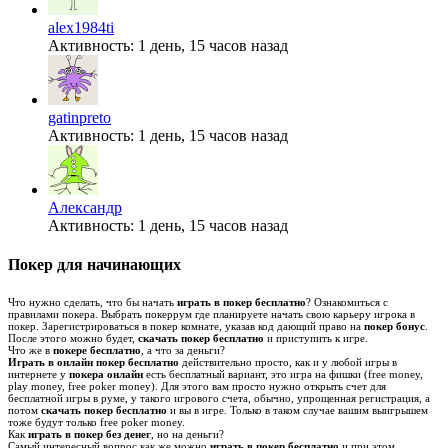
alex1984ti
Активность: 1 день, 15 часов назад
gatinpreto
Активность: 1 день, 15 часов назад
Александр
Активность: 1 день, 15 часов назад
Покер для начинающих
Что нужно сделать, что бы начать
играть в покер бесплатно
? Ознакомиться с
правилами покера. Выбрать покеррум где планируете начать свою карьеру игрока в
покер. Зарегистрироваться в покер комнате, указав код дающий право на
покер бонус
.
После этого можно будет,
скачать покер бесплатно
и приступить к игре.
Что же в
покере бесплатно
, а что за деньги?
Играть в онлайн покер бесплатно
действительно просто, как и у любой игры в
интернете у
покера онлайн
есть бесплатный вариант, это игра на фишки (free money,
play money, free poker money). Для этого вам просто нужно открыть счет для
бесплатной игры в руме, у такого игрового счета, обычно, упрощенная регистрация, а
потом
скачать покер бесплатно
и вы в игре. Только в таком случае вашим выигрышем
тоже будут только free poker money.
Как
играть в покер без денег
, но на деньги?
Самый интересный вопрос как же можно
играть в покер бесплатно
и при этом