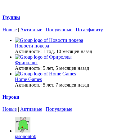
Группы
Новые
|
Активные
|
Популярные
|
По алфавиту
Новости покера
Активность: 1 год, 10 месяцев назад
Фрироллы
Активность: 5 лет, 5 месяцев назад
Home Games
Активность: 5 лет, 7 месяцев назад
Игроки
Новые
|
Активные
|
Популярные
jasonontob