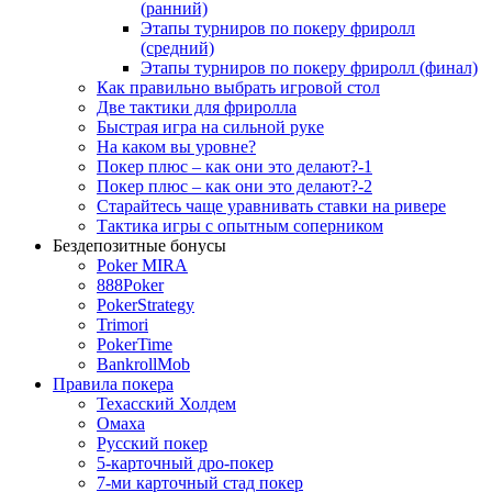
(ранний)
Этапы турниров по покеру фриролл
(средний)
Этапы турниров по покеру фриролл (финал)
Как правильно выбрать игровой стол
Две тактики для фриролла
Быстрая игра на сильной руке
На каком вы уровне?
Покер плюс – как они это делают?-1
Покер плюс – как они это делают?-2
Старайтесь чаще уравнивать ставки на ривере
Тактика игры с опытным соперником
Бездепозитные бонусы
Poker MIRA
888Poker
PokerStrategy
Trimori
PokerTime
BankrollMob
Правила покера
Техасский Холдем
Омаха
Русский покер
5-карточный дро-покер
7-ми карточный стад покер