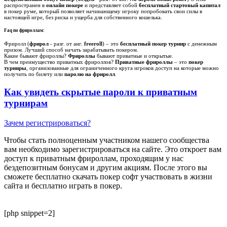
распространен в
онлайн покере
и представляет собой
бесплатный стартовый капитал
в покер руме, который позволяет начинающему игроку попробовать свои силы в
настоящей игре, без риска и ущерба для собственного кошелька.
Faq по фрироллам:
Фриролл (
фрирол
- разг. от анг.
freeroll
) – это
бесплатный покер турнир
с денежным
призом. Лучший способ начать зарабатывать покером.
Какие бывают фрироллы?
Фрироллы
бывают приватные и открытые.
В чем преимущество приватных фрироллов?
Приватные фрироллы
– это
покер
турниры
, организованные для ограниченного круга игроков доступ на которые можно
получить по билету или
паролю на фриролл
.
Как увидеть скрытые пароли к приватным
турнирам
Зачем регистрироваться?
Чтобы стать полноценным участником нашего сообщества
вам необходимо зарегистрироваться на сайте. Это откроет вам
доступ к приватным фрироллам, проходящим у нас
бездепозитным бонусам и другим акциям. После этого вы
сможете бесплатно скачать покер софт участвовать в жизни
сайта и бесплатно играть в покер.
[php snippet=2]