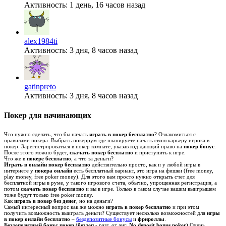
Активность: 1 день, 16 часов назад
alex1984ti
Активность: 3 дня, 8 часов назад
gatinpreto
Активность: 3 дня, 8 часов назад
Покер для начинающих
Что нужно сделать, что бы начать
играть в покер бесплатно
? Ознакомиться с
правилами покера. Выбрать покеррум где планируете начать свою карьеру игрока в
покер. Зарегистрироваться в покер комнате, указав код дающий право на
покер бонус
.
После этого можно будет,
скачать покер бесплатно
и приступить к игре.
Что же в
покере бесплатно
, а что за деньги?
Играть в онлайн покер бесплатно
действительно просто, как и у любой игры в
интернете у
покера онлайн
есть бесплатный вариант, это игра на фишки (free money,
play money, free poker money). Для этого вам просто нужно открыть счет для
бесплатной игры в руме, у такого игрового счета, обычно, упрощенная регистрация, а
потом
скачать покер бесплатно
и вы в игре. Только в таком случае вашим выигрышем
тоже будут только free poker money.
Как
играть в покер без денег
, но на деньги?
Самый интересный вопрос как же можно
играть в покер бесплатно
и при этом
получить возможность выиграть деньги? Существует несколько возможностей для
игры
в покер онлайн бесплатно
–
бездепозитные бонусы
и
фрироллы
.
Бездепозитный бонус покер
(
бездеп
- разг. от анг.
No deposit bonus poker
) Очень