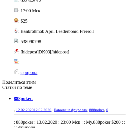
: 02.04.2012
: 17:00 Мск
: $25
: Bankrollmob April Leaderboard Freeroll
: 538990798
: [hidepost]DK03[/hidepost]
:
:
фриролл
Поделиться этим
Cтатьи по теме
888poker-
,
,
,
12.02.2020
12.02.2020
Пароли на фрироллы
,
888poker
0
: 888poker : 13.02.2020 : 23:00 Мск : : My.888poker $200 : :
: : фриролл