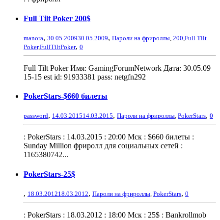
Full Tilt Poker 200$
,
,
manora
30.05.2009
30.05.2009
Пароли на фрироллы
,
200
,
Full Tilt
,
Poker
,
FullTiltPoker
0
Full Tilt Poker Имя: GamingForumNetwork Дата: 30.05.09
15-15 est id: 91933381 pass: netgfn292
PokerStars-$660 билеты
,
,
,
password
14.03.2015
14.03.2015
Пароли на фрироллы
,
PokerStars
0
: PokerStars : 14.03.2015 : 20:00 Мск : $660 билеты :
Sunday Million фриролл для социальных сетей :
1165380742...
PokerStars-25$
,
,
,
18.03.2012
18.03.2012
Пароли на фрироллы
,
PokerStars
0
: PokerStars : 18.03.2012 : 18:00 Мск : 25$ : Bankrollmob