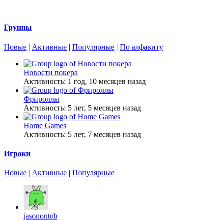
Группы
Новые
|
Активные
|
Популярные
|
По алфавиту
Новости покера
Активность: 1 год, 10 месяцев назад
Фрироллы
Активность: 5 лет, 5 месяцев назад
Home Games
Активность: 5 лет, 7 месяцев назад
Игроки
Новые
|
Активные
|
Популярные
jasonontob