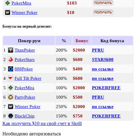
PokerMira
$103
Winner Poker
$10
Бонусы на первый депозит:
Покер рум
%
Бонус
Код бонуса
1
TitanPoker
200%
$2000
PFRU
2
PokerStars
100%
$600
STARS600
3
888Poker
100%
$400
по ссылке
4
Full Tilt Poker
100%
$600
по ссылке
5
PokerMira
100%
$2000
POKERFREE
6
PartyPoker
100%
$500
PFRU
7
Winner Poker
250%
$2000
по ссылке
8
BlackChip
150%
$750
POKERFREE
Как получить $10 на свой счет в Skrill
Необходимо авторизоваться