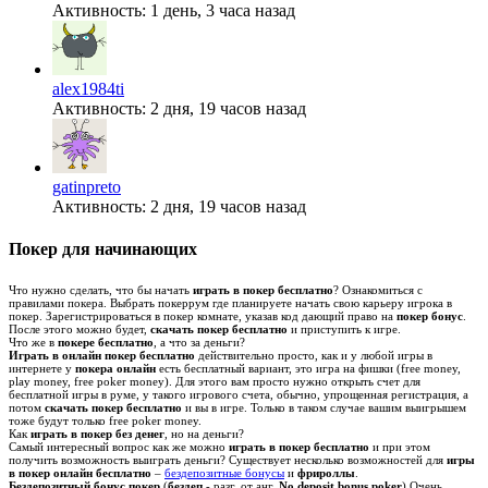
Активность: 1 день, 3 часа назад
alex1984ti
Активность: 2 дня, 19 часов назад
gatinpreto
Активность: 2 дня, 19 часов назад
Покер для начинающих
Что нужно сделать, что бы начать
играть в покер бесплатно
? Ознакомиться с
правилами покера. Выбрать покеррум где планируете начать свою карьеру игрока в
покер. Зарегистрироваться в покер комнате, указав код дающий право на
покер бонус
.
После этого можно будет,
скачать покер бесплатно
и приступить к игре.
Что же в
покере бесплатно
, а что за деньги?
Играть в онлайн покер бесплатно
действительно просто, как и у любой игры в
интернете у
покера онлайн
есть бесплатный вариант, это игра на фишки (free money,
play money, free poker money). Для этого вам просто нужно открыть счет для
бесплатной игры в руме, у такого игрового счета, обычно, упрощенная регистрация, а
потом
скачать покер бесплатно
и вы в игре. Только в таком случае вашим выигрышем
тоже будут только free poker money.
Как
играть в покер без денег
, но на деньги?
Самый интересный вопрос как же можно
играть в покер бесплатно
и при этом
получить возможность выиграть деньги? Существует несколько возможностей для
игры
в покер онлайн бесплатно
–
бездепозитные бонусы
и
фрироллы
.
Бездепозитный бонус покер
(
бездеп
- разг. от анг.
No deposit bonus poker
) Очень