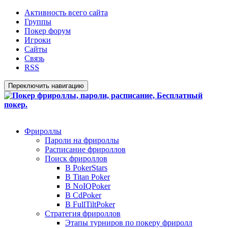
Активность всего сайта
Группы
Покер форум
Игроки
Сайты
Связь
RSS
Переключить навигацию
Фрироллы
Пароли на фрироллы
Расписание фрироллов
Поиск фрироллов
В PokerStars
В Titan Poker
В NoIQPoker
В CdPoker
В FullTiltPoker
Стратегия фрироллов
Этапы турниров по покеру фриролл