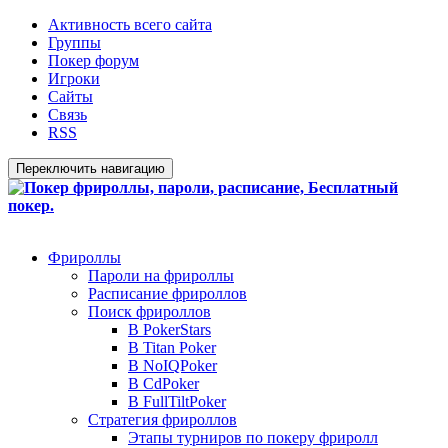
Активность всего сайта
Группы
Покер форум
Игроки
Сайты
Связь
RSS
Переключить навигацию
Фрироллы
Пароли на фрироллы
Расписание фрироллов
Поиск фрироллов
В PokerStars
В Titan Poker
В NoIQPoker
В CdPoker
В FullTiltPoker
Стратегия фрироллов
Этапы турниров по покеру фриролл