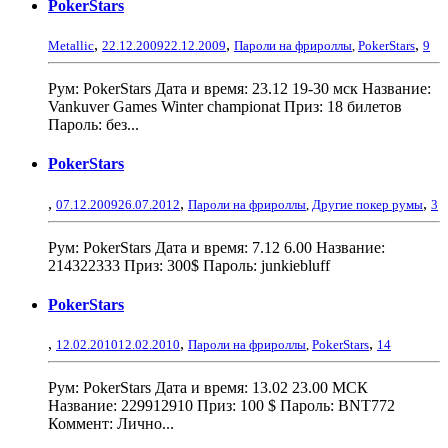
PokerStars
,
,
,
Metallic
22.12.2009
22.12.2009
Пароли на фрироллы
,
PokerStars
9
Рум: PokerStars Дата и время: 23.12 19-30 мск Название:
Vankuver Games Winter championat Приз: 18 билетов
Пароль: без...
PokerStars
,
,
,
07.12.2009
26.07.2012
Пароли на фрироллы
,
Другие покер румы
3
Рум: PokerStars Дата и время: 7.12 6.00 Название:
214322333 Приз: 300$ Пароль: junkiebluff
PokerStars
,
,
,
12.02.2010
12.02.2010
Пароли на фрироллы
,
PokerStars
14
Рум: PokerStars Дата и время: 13.02 23.00 МСК
Название: 229912910 Приз: 100 $ Пароль: BNT772
Коммент: Лично...