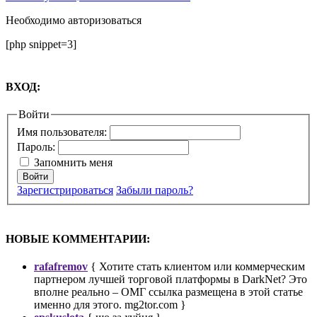
Необходимо авторизоваться
[php snippet=3]
ВХОД:
Войти
Имя пользователя:
Пароль:
Запомнить меня
Войти
Зарегистрироваться
Забыли пароль?
НОВЫЕ КОММЕНТАРИИ:
rafafremov
{ Хотите стать клиентом или коммерческим
партнером лучшей торговой платформы в DarkNet? Это
вполне реально – ОМГ ссылка размещена в этой статье
именно для этого. mg2tor.com }