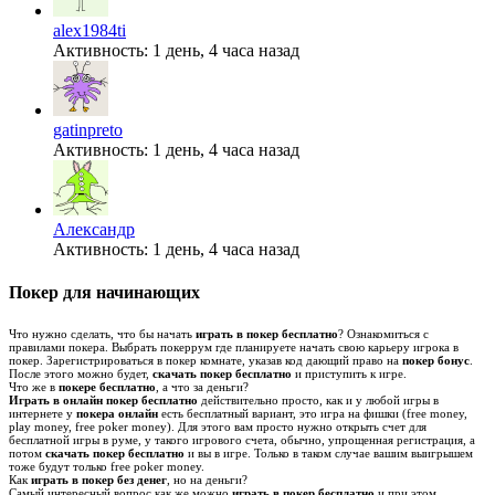
alex1984ti
Активность: 1 день, 4 часа назад
gatinpreto
Активность: 1 день, 4 часа назад
Александр
Активность: 1 день, 4 часа назад
Покер для начинающих
Что нужно сделать, что бы начать
играть в покер бесплатно
? Ознакомиться с
правилами покера. Выбрать покеррум где планируете начать свою карьеру игрока в
покер. Зарегистрироваться в покер комнате, указав код дающий право на
покер бонус
.
После этого можно будет,
скачать покер бесплатно
и приступить к игре.
Что же в
покере бесплатно
, а что за деньги?
Играть в онлайн покер бесплатно
действительно просто, как и у любой игры в
интернете у
покера онлайн
есть бесплатный вариант, это игра на фишки (free money,
play money, free poker money). Для этого вам просто нужно открыть счет для
бесплатной игры в руме, у такого игрового счета, обычно, упрощенная регистрация, а
потом
скачать покер бесплатно
и вы в игре. Только в таком случае вашим выигрышем
тоже будут только free poker money.
Как
играть в покер без денег
, но на деньги?
Самый интересный вопрос как же можно
играть в покер бесплатно
и при этом