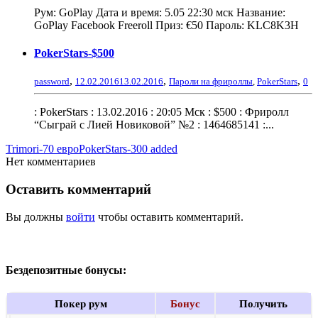
Рум: GoPlay Дата и время: 5.05 22:30 мск Название:
GoPlay Facebook Freeroll Приз: €50 Пароль: KLC8K3H
PokerStars-$500
,
,
,
password
12.02.2016
13.02.2016
Пароли на фрироллы
,
PokerStars
0
: PokerStars : 13.02.2016 : 20:05 Мск : $500 : Фриролл
“Сыграй с Лией Новиковой” №2 : 1464685141 :...
Trimori-70 евро
PokerStars-300 added
Нет комментариев
Оставить комментарий
Вы должны
войти
чтобы оставить комментарий.
Бездепозитные бонусы:
Покер рум
Бонус
Получить