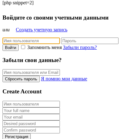
[php snippet=2]
Войдите со своими учетными данными
или
Создать учетную запись
Запомнить меня
Забыли пароль?
Войти
Забыли свои данные?
Я помню мои данные
Сбросить пароль
Create Account
Регистрация