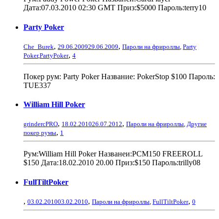
Дата:07.03.2010 02:30 GMT Приз:$5000 Пароль:terry10
Party Poker
,
,
Che_Burek
29.06.2009
29.06.2009
Пароли на фрироллы
,
Party
,
Poker
,
PartyPoker
4
Покер рум: Party Poker Название: PokerStop $100 Пароль:
TUE337
William Hill Poker
,
,
grindercPRO
18.02.2010
26.07.2012
Пароли на фрироллы
,
Другие
,
покер румы
1
Рум:William Hill Poker Названеи:PCM150 FREEROLL
$150 Дата:18.02.2010 20.00 Приз:$150 Пароль:trilly08
FullTiltPoker
,
,
,
03.02.2010
03.02.2010
Пароли на фрироллы
,
FullTiltPoker
0