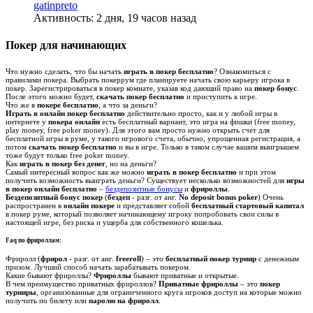
gatinpreto
Активность: 2 дня, 19 часов назад
Покер для начинающих
Что нужно сделать, что бы начать
играть в покер бесплатно
? Ознакомиться с
правилами покера. Выбрать покеррум где планируете начать свою карьеру игрока в
покер. Зарегистрироваться в покер комнате, указав код дающий право на
покер бонус
.
После этого можно будет,
скачать покер бесплатно
и приступить к игре.
Что же в
покере бесплатно
, а что за деньги?
Играть в онлайн покер бесплатно
действительно просто, как и у любой игры в
интернете у
покера онлайн
есть бесплатный вариант, это игра на фишки (free money,
play money, free poker money). Для этого вам просто нужно открыть счет для
бесплатной игры в руме, у такого игрового счета, обычно, упрощенная регистрация, а
потом
скачать покер бесплатно
и вы в игре. Только в таком случае вашим выигрышем
тоже будут только free poker money.
Как
играть в покер без денег
, но на деньги?
Самый интересный вопрос как же можно
играть в покер бесплатно
и при этом
получить возможность выиграть деньги? Существует несколько возможностей для
игры
в покер онлайн бесплатно
–
бездепозитные бонусы
и
фрироллы
.
Бездепозитный бонус покер
(
бездеп
- разг. от анг.
No deposit bonus poker
) Очень
распространен в
онлайн покере
и представляет собой
бесплатный стартовый капитал
в покер руме, который позволяет начинающему игроку попробовать свои силы в
настоящей игре, без риска и ущерба для собственного кошелька.
Faq по фрироллам:
Фриролл (
фрирол
- разг. от анг.
freeroll
) – это
бесплатный покер турнир
с денежным
призом. Лучший способ начать зарабатывать покером.
Какие бывают фрироллы?
Фрироллы
бывают приватные и открытые.
В чем преимущество приватных фрироллов?
Приватные фрироллы
– это
покер
турниры
, организованные для ограниченного круга игроков доступ на которые можно
получить по билету или
паролю на фриролл
.