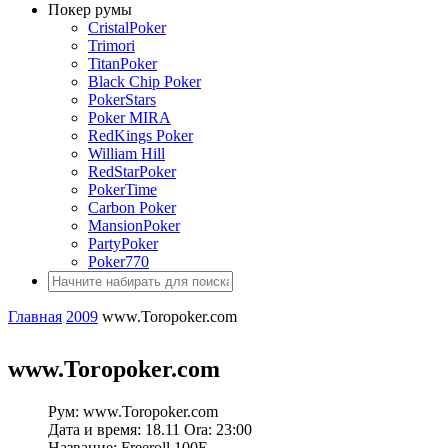
Покер румы
CristalPoker
Trimori
TitanPoker
Black Chip Poker
PokerStars
Poker MIRA
RedKings Poker
William Hill
RedStarPoker
PokerTime
Carbon Poker
MansionPoker
PartyPoker
Poker770
Главная
2009
www.Toropoker.com
www.Toropoker.com
Рум: www.Toropoker.com
Дата и время: 18.11 Ora: 23:00
Название: Freeroll 100E