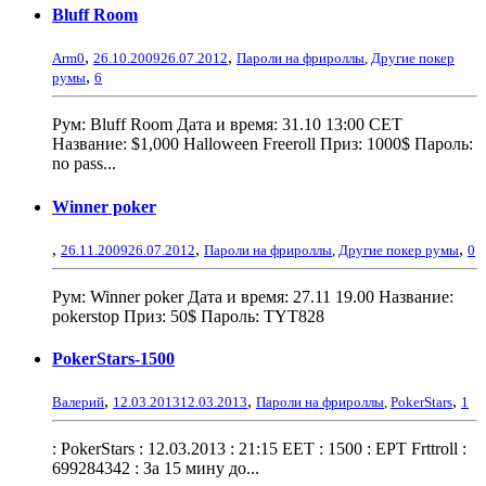
Bluff Room
,
,
Arm0
26.10.2009
26.07.2012
Пароли на фрироллы
,
Другие покер
,
румы
6
Рум: Bluff Room Дата и время: 31.10 13:00 CET
Название: $1,000 Halloween Freeroll Приз: 1000$ Пароль:
no pass...
Winner poker
,
,
,
26.11.2009
26.07.2012
Пароли на фрироллы
,
Другие покер румы
0
Рум: Winner poker Дата и время: 27.11 19.00 Название:
pokerstop Приз: 50$ Пароль: TYT828
PokerStars-1500
,
,
,
Валерий
12.03.2013
12.03.2013
Пароли на фрироллы
,
PokerStars
1
: PokerStars : 12.03.2013 : 21:15 EET : 1500 : EPT Frttroll :
699284342 : За 15 мину до...