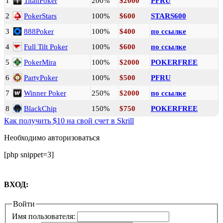
1
TitanPoker
200%
$2000
PFRU
2
PokerStars
100%
$600
STARS600
3
888Poker
100%
$400
по ссылке
4
Full Tilt Poker
100%
$600
по ссылке
5
PokerMira
100%
$2000
POKERFREE
6
PartyPoker
100%
$500
PFRU
7
Winner Poker
250%
$2000
по ссылке
8
BlackChip
150%
$750
POKERFREE
Как получить $10 на свой счет в Skrill
Необходимо авторизоваться
[php snippet=3]
ВХОД:
Войти
Имя пользователя: