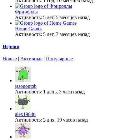
Активность: 1 год, 10 месяцев назад
Фрироллы
Активность: 5 лет, 5 месяцев назад
Home Games
Активность: 5 лет, 7 месяцев назад
Игроки
Новые
|
Активные
|
Популярные
jasonontob
Активность: 1 день, 3 часа назад
alex1984ti
Активность: 2 дня, 19 часов назад