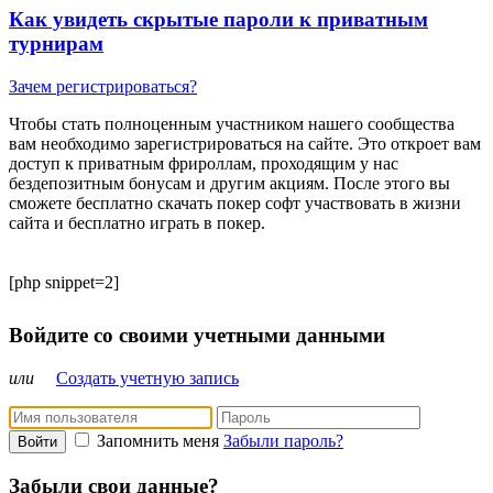
Как увидеть скрытые пароли к приватным
турнирам
Зачем регистрироваться?
Чтобы стать полноценным участником нашего сообщества
вам необходимо зарегистрироваться на сайте. Это откроет вам
доступ к приватным фрироллам, проходящим у нас
бездепозитным бонусам и другим акциям. После этого вы
сможете бесплатно скачать покер софт участвовать в жизни
сайта и бесплатно играть в покер.
[php snippet=2]
Войдите со своими учетными данными
или
Создать учетную запись
Запомнить меня
Забыли пароль?
Войти
Забыли свои данные?