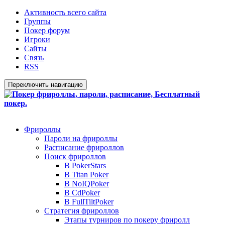
Активность всего сайта
Группы
Покер форум
Игроки
Сайты
Связь
RSS
Переключить навигацию
Фрироллы
Пароли на фрироллы
Расписание фрироллов
Поиск фрироллов
В PokerStars
В Titan Poker
В NoIQPoker
В CdPoker
В FullTiltPoker
Стратегия фрироллов
Этапы турниров по покеру фриролл