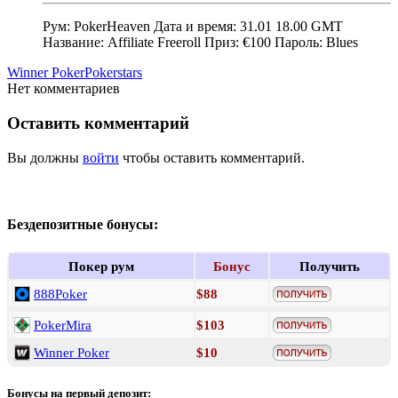
Рум: PokerHeaven Дата и время: 31.01 18.00 GMT
Название: Affiliate Freeroll Приз: €100 Пароль: Blues
Winner Poker
Pokerstars
Нет комментариев
Оставить комментарий
Вы должны
войти
чтобы оставить комментарий.
Бездепозитные бонусы:
Покер рум
Бонус
Получить
888Poker
$88
PokerMira
$103
Winner Poker
$10
Бонусы на первый депозит: