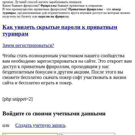
призом. Лучший способ начать зарабатывать покером.
Какие бывают фрироллы?
Фрироллы
бывают приватные и открытые.
В чем преимущество приватных фрироллов?
Приватные фрироллы
– это
покер
турниры
, организованные для ограниченного круга игроков доступ на которые можно
получить по билету или
паролю на фриролл
.
Как увидеть скрытые пароли к приватным
турнирам
Зачем регистрироваться?
Чтобы стать полноценным участником нашего сообщества
вам необходимо зарегистрироваться на сайте. Это откроет вам
доступ к приватным фрироллам, проходящим у нас
бездепозитным бонусам и другим акциям. После этого вы
сможете бесплатно скачать покер софт участвовать в жизни
сайта и бесплатно играть в покер.
[php snippet=2]
Войдите со своими учетными данными
или
Создать учетную запись