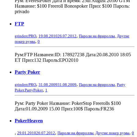
Рум: EverestPoker Дата и время: 25th August 20:00 GTM
Название: $100 Freeroll Bonospoker Приз: $100 Пароль:
privado
FTP
,
,
grindercPRO
19.08.2010
26.07.2012
Пароли на фрироллы
,
Другие
,
покер румы
0
Рум:FTP Названеи:ID: 178927238 Дата:20.08.2010 18:05
ET Приз:132 Пароль:EPO2010
Party Poker
,
,
grindercPRO
31.08.2009
31.08.2009
Пароли на фрироллы
,
Party
,
Poker
,
PartyPoker
1
Рум: Party Poker Название: PokerStop Freerolls $100
Дата:01.09.2009 15.00 Приз:100$ Пароль:FR236
PokerHeaven
,
,
,
29.01.2010
26.07.2012
Пароли на фрироллы
,
Другие покер румы
0