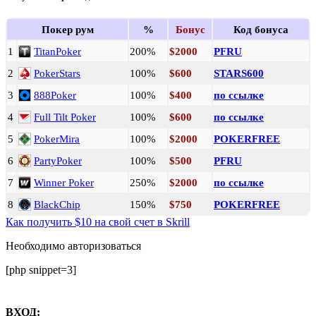
Покер рум
%
Бонус
Код бонуса
1
TitanPoker
200%
$2000
PFRU
2
PokerStars
100%
$600
STARS600
3
888Poker
100%
$400
по ссылке
4
Full Tilt Poker
100%
$600
по ссылке
5
PokerMira
100%
$2000
POKERFREE
6
PartyPoker
100%
$500
PFRU
7
Winner Poker
250%
$2000
по ссылке
8
BlackChip
150%
$750
POKERFREE
Как получить $10 на свой счет в Skrill
Необходимо авторизоваться
[php snippet=3]
ВХОД: