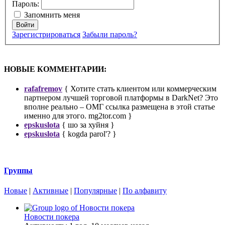
Пароль:
Запомнить меня
Войти
Зарегистрироваться
Забыли пароль?
НОВЫЕ КОММЕНТАРИИ:
rafafremov
{ Хотите стать клиентом или коммерческим
партнером лучшей торговой платформы в DarkNet? Это
вполне реально – ОМГ ссылка размещена в этой статье
именно для этого. mg2tor.com }
epskuslota
{ шо за хуйня }
epskuslota
{ kogda parol'? }
Группы
Новые
|
Активные
|
Популярные
|
По алфавиту
Новости покера