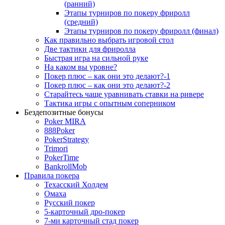
(ранний)
Этапы турниров по покеру фриролл
(средний)
Этапы турниров по покеру фриролл (финал)
Как правильно выбрать игровой стол
Две тактики для фриролла
Быстрая игра на сильной руке
На каком вы уровне?
Покер плюс – как они это делают?-1
Покер плюс – как они это делают?-2
Старайтесь чаще уравнивать ставки на ривере
Тактика игры с опытным соперником
Бездепозитные бонусы
Poker MIRA
888Poker
PokerStrategy
Trimori
PokerTime
BankrollMob
Правила покера
Техасский Холдем
Омаха
Русский покер
5-карточный дро-покер
7-ми карточный стад покер