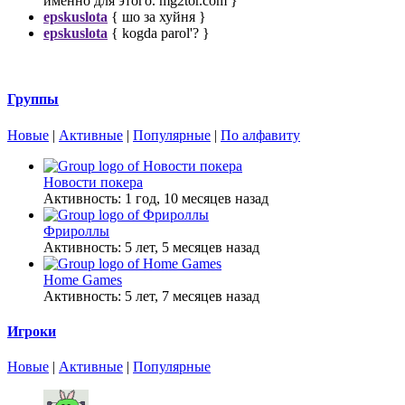
именно для этого. mg2tor.com }
epskuslota
{ шо за хуйня }
epskuslota
{ kogda parol'? }
Группы
Новые
|
Активные
|
Популярные
|
По алфавиту
Новости покера
Активность: 1 год, 10 месяцев назад
Фрироллы
Активность: 5 лет, 5 месяцев назад
Home Games
Активность: 5 лет, 7 месяцев назад
Игроки
Новые
|
Активные
|
Популярные