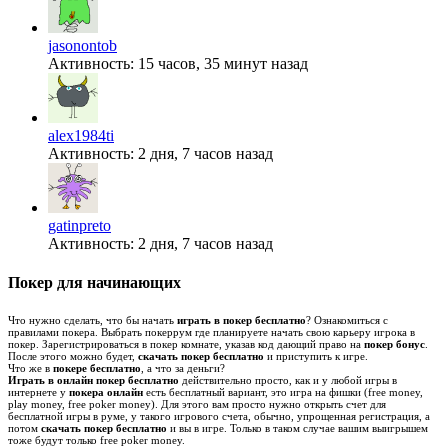
jasonontob
Активность: 15 часов, 35 минут назад
alex1984ti
Активность: 2 дня, 7 часов назад
gatinpreto
Активность: 2 дня, 7 часов назад
Покер для начинающих
Что нужно сделать, что бы начать
играть в покер бесплатно
? Ознакомиться с
правилами покера. Выбрать покеррум где планируете начать свою карьеру игрока в
покер. Зарегистрироваться в покер комнате, указав код дающий право на
покер бонус
.
После этого можно будет,
скачать покер бесплатно
и приступить к игре.
Что же в
покере бесплатно
, а что за деньги?
Играть в онлайн покер бесплатно
действительно просто, как и у любой игры в
интернете у
покера онлайн
есть бесплатный вариант, это игра на фишки (free money,
play money, free poker money). Для этого вам просто нужно открыть счет для
бесплатной игры в руме, у такого игрового счета, обычно, упрощенная регистрация, а
потом
скачать покер бесплатно
и вы в игре. Только в таком случае вашим выигрышем
тоже будут только free poker money.