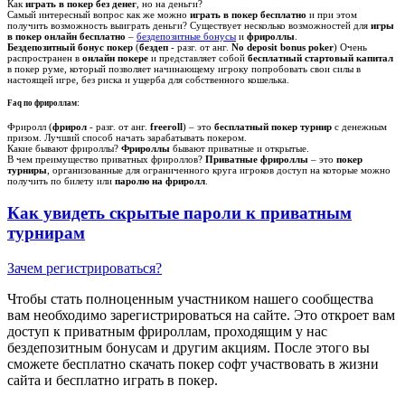
Как
играть в покер без денег
, но на деньги?
Самый интересный вопрос как же можно
играть в покер бесплатно
и при этом
получить возможность выиграть деньги? Существует несколько возможностей для
игры
в покер онлайн бесплатно
–
бездепозитные бонусы
и
фрироллы
.
Бездепозитный бонус покер
(
бездеп
- разг. от анг.
No deposit bonus poker
) Очень
распространен в
онлайн покере
и представляет собой
бесплатный стартовый капитал
в покер руме, который позволяет начинающему игроку попробовать свои силы в
настоящей игре, без риска и ущерба для собственного кошелька.
Faq по фрироллам:
Фриролл (
фрирол
- разг. от анг.
freeroll
) – это
бесплатный покер турнир
с денежным
призом. Лучший способ начать зарабатывать покером.
Какие бывают фрироллы?
Фрироллы
бывают приватные и открытые.
В чем преимущество приватных фрироллов?
Приватные фрироллы
– это
покер
турниры
, организованные для ограниченного круга игроков доступ на которые можно
получить по билету или
паролю на фриролл
.
Как увидеть скрытые пароли к приватным
турнирам
Зачем регистрироваться?
Чтобы стать полноценным участником нашего сообщества
вам необходимо зарегистрироваться на сайте. Это откроет вам
доступ к приватным фрироллам, проходящим у нас
бездепозитным бонусам и другим акциям. После этого вы
сможете бесплатно скачать покер софт участвовать в жизни
сайта и бесплатно играть в покер.