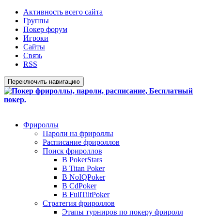
Активность всего сайта
Группы
Покер форум
Игроки
Сайты
Связь
RSS
Переключить навигацию
Фрироллы
Пароли на фрироллы
Расписание фрироллов
Поиск фрироллов
В PokerStars
В Titan Poker
В NoIQPoker
В CdPoker
В FullTiltPoker
Стратегия фрироллов
Этапы турниров по покеру фриролл