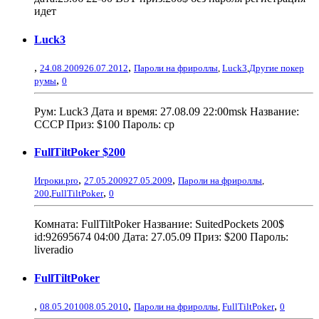
идет
Luck3
,
,
24.08.2009
26.07.2012
Пароли на фрироллы
,
Luck3
,
Другие покер
,
румы
0
Рум: Luck3 Дата и время: 27.08.09 22:00msk Название:
CCCP Приз: $100 Пароль: cp
FullTiltPoker $200
,
,
Игроки.pro
27.05.2009
27.05.2009
Пароли на фрироллы
,
,
200
,
FullTiltPoker
0
Комната: FullTiltPoker Название: SuitedPockets 200$
id:92695674 04:00 Дата: 27.05.09 Приз: $200 Пароль:
liveradio
FullTiltPoker
,
,
,
08.05.2010
08.05.2010
Пароли на фрироллы
,
FullTiltPoker
0