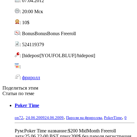
: 07.04.2012
: 20:00 Мск
: 10$
: BonusBonusBonus Freeroll
: 524119379
: [hidepost]YOUFOLBLUF[/hidepost]
:
:
фриролл
Поделиться этим
Cтатьи по теме
Poker Time
,
,
,
on72
24.06.2009
24.06.2009
Пароли на фрироллы
,
PokerTime
0
Рум:Poker Time название:$200 MidMonth Freeroll
дата:25.06 22-00 BST приз:200$ без пароля регистрация