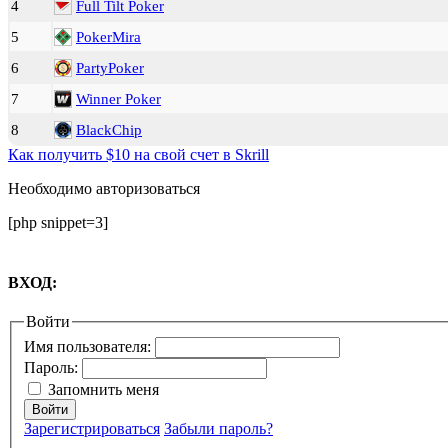
4
Full Tilt Poker
5
PokerMira
6
PartyPoker
7
Winner Poker
8
BlackChip
Как получить $10 на свой счет в Skrill
Необходимо авторизоваться
[php snippet=3]
ВХОД:
Войти
Имя пользователя:
Пароль:
Запомнить меня
Войти
Зарегистрироваться
Забыли пароль?