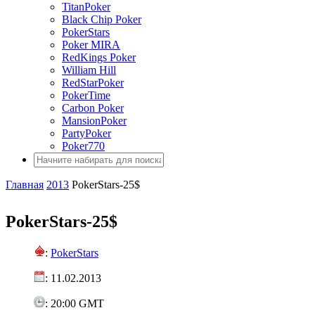
TitanPoker
Black Chip Poker
PokerStars
Poker MIRA
RedKings Poker
William Hill
RedStarPoker
PokerTime
Carbon Poker
MansionPoker
PartyPoker
Poker770
Главная
2013
PokerStars-25$
PokerStars-25$
:
PokerStars
: 11.02.2013
: 20:00 GMT