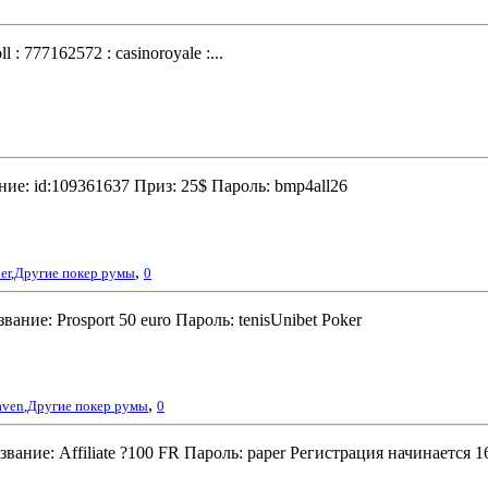
l : 777162572 : casinoroyale :...
вание: id:109361637 Приз: 25$ Пароль: bmp4all26
,
er
,
Другие покер румы
0
ание: Prosport 50 euro Пароль: tenisUnibet Poker
,
aven
,
Другие покер румы
0
ание: Affiliate ?100 FR Пароль: paper Регистрация начинается 16.