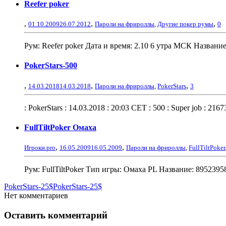
Reefer poker
,
,
,
01.10.2009
26.07.2012
Пароли на фрироллы
,
Другие покер румы
0
Рум: Reefer poker Дата и время: 2.10 6 утра МСК Название: T
PokerStars-500
,
,
,
14.03.2018
14.03.2018
Пароли на фрироллы
,
PokerStars
3
: PokerStars : 14.03.2018 : 20:03 CET : 500 : Super job : 216
FullTiltPoker Омаха
,
,
Игроки.pro
16.05.2009
16.05.2009
Пароли на фрироллы
,
FullTiltPoker
Рум: FullTiltPoker Тип игры: Омаха PL Название: 895239
PokerStars-25$
PokerStars-25$
Нет комментариев
Оставить комментарий