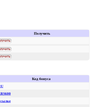
Получить
Код бонуса
RU
ARS600
ссылке