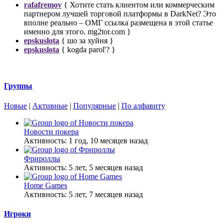
rafafremov
{ Хотите стать клиентом или коммерческим
партнером лучшей торговой платформы в DarkNet? Это
вполне реально – ОМГ ссылка размещена в этой статье
именно для этого. mg2tor.com }
epskuslota
{ шо за хуйня }
epskuslota
{ kogda parol'? }
Группы
Новые
|
Активные
|
Популярные
|
По алфавиту
Новости покера
Активность: 1 год, 10 месяцев назад
Фрироллы
Активность: 5 лет, 5 месяцев назад
Home Games
Активность: 5 лет, 7 месяцев назад
Игроки