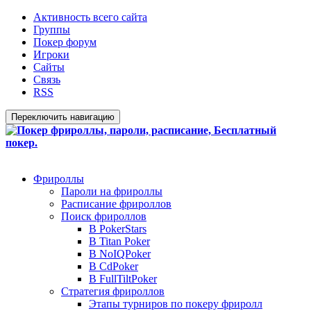
Активность всего сайта
Группы
Покер форум
Игроки
Сайты
Связь
RSS
Переключить навигацию
Фрироллы
Пароли на фрироллы
Расписание фрироллов
Поиск фрироллов
В PokerStars
В Titan Poker
В NoIQPoker
В CdPoker
В FullTiltPoker
Стратегия фрироллов
Этапы турниров по покеру фриролл