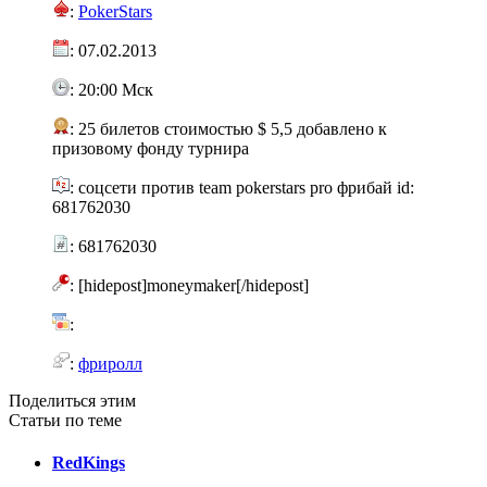
:
PokerStars
: 07.02.2013
: 20:00 Мск
: 25 билетов стоимостью $ 5,5 добавлено к
призовому фонду турнира
: соцсети против team pokerstars pro фрибай id:
681762030
: 681762030
: [hidepost]moneymaker[/hidepost]
:
:
фриролл
Поделиться этим
Cтатьи по теме
RedKings