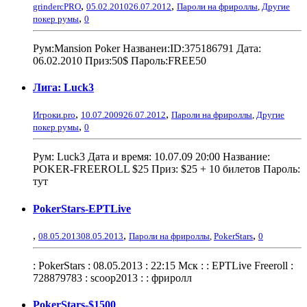
,
,
grindercPRO
05.02.2010
26.07.2012
Пароли на фрироллы
,
Другие
,
покер румы
0
Рум:Mansion Poker Названеи:ID:375186791 Дата:
06.02.2010 Приз:50$ Пароль:FREE50
Лига: Luck3
,
,
Игроки.pro
10.07.2009
26.07.2012
Пароли на фрироллы
,
Другие
,
покер румы
0
Рум: Luck3 Дата и время: 10.07.09 20:00 Название:
POKER-FREEROLL $25 Приз: $25 + 10 билетов Пароль:
тут
PokerStars-EPTLive
,
,
,
08.05.2013
08.05.2013
Пароли на фрироллы
,
PokerStars
0
: PokerStars : 08.05.2013 : 22:15 Мск : : EPTLive Freeroll :
728879783 : scoop2013 : : фриролл
PokerStars-$1500