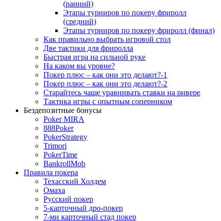
(ранний)
Этапы турниров по покеру фриролл
(средний)
Этапы турниров по покеру фриролл (финал)
Как правильно выбрать игровой стол
Две тактики для фриролла
Быстрая игра на сильной руке
На каком вы уровне?
Покер плюс – как они это делают?-1
Покер плюс – как они это делают?-2
Старайтесь чаще уравнивать ставки на ривере
Тактика игры с опытным соперником
Бездепозитные бонусы
Poker MIRA
888Poker
PokerStrategy
Trimori
PokerTime
BankrollMob
Правила покера
Техасский Холдем
Омаха
Русский покер
5-карточный дро-покер
7-ми карточный стад покер