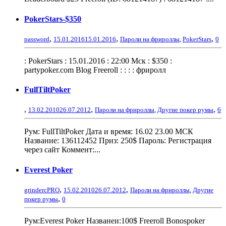
PokerStars-$350
,
,
,
password
15.01.2016
15.01.2016
Пароли на фрироллы
,
PokerStars
0
: PokerStars : 15.01.2016 : 22:00 Мск : $350 :
partypoker.com Blog Freeroll : : : : фриролл
FullTiltPoker
,
,
,
13.02.2010
26.07.2012
Пароли на фрироллы
,
Другие покер румы
6
Рум: FullTiltPoker Дата и время: 16.02 23.00 МСК
Название: 136112452 Приз: 250$ Пароль: Регистрация
через сайт Коммент:...
Everest Poker
,
,
grindercPRO
15.02.2010
26.07.2012
Пароли на фрироллы
,
Другие
,
покер румы
0
Рум:Everest Poker Названеи:100$ Freeroll Bonospoker