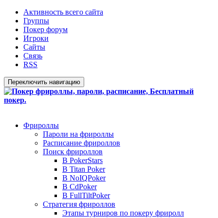
Активность всего сайта
Группы
Покер форум
Игроки
Сайты
Связь
RSS
Переключить навигацию
Фрироллы
Пароли на фрироллы
Расписание фрироллов
Поиск фрироллов
В PokerStars
В Titan Poker
В NoIQPoker
В CdPoker
В FullTiltPoker
Стратегия фрироллов
Этапы турниров по покеру фриролл