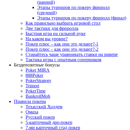
(ранний)
Этапы турниров по покеру фриролл
(средний)
Этапы турниров по покеру фриролл (финал)
Как правильно выбрать игровой стол
Две тактики для фриролла
Быстрая игра на сильной руке
На каком вы уровне?
Покер плюс – как они это делают?-1
Покер плюс – как они это делают?-2
Старайтесь чаще уравнивать ставки на ривере
Тактика игры с опытным соперником
Бездепозитные бонусы
Poker MIRA
888Poker
PokerStrategy
Trimori
PokerTime
BankrollMob
Правила покера
Техасский Холдем
Омаха
Русский покер
5-карточный дро-покер
7-ми карточный стад покер