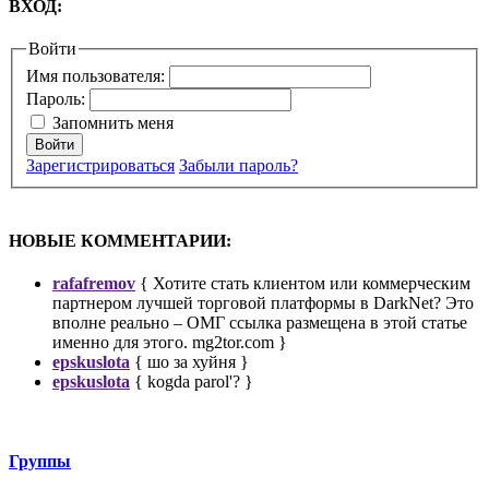
ВХОД:
Войти
Имя пользователя:
Пароль:
Запомнить меня
Войти
Зарегистрироваться
Забыли пароль?
НОВЫЕ КОММЕНТАРИИ:
rafafremov
{ Хотите стать клиентом или коммерческим
партнером лучшей торговой платформы в DarkNet? Это
вполне реально – ОМГ ссылка размещена в этой статье
именно для этого. mg2tor.com }
epskuslota
{ шо за хуйня }
epskuslota
{ kogda parol'? }
Группы