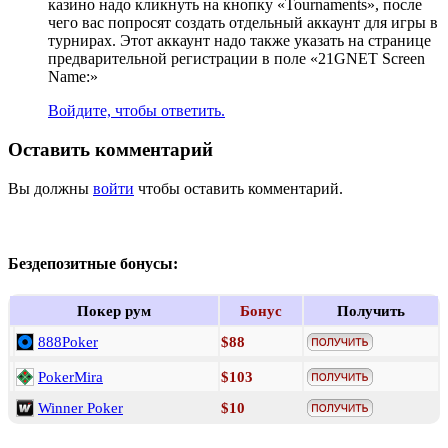
казино надо кликнуть на кнопку «Tournaments», после
чего вас попросят создать отдельный аккаунт для игры в
турнирах. Этот аккаунт надо также указать на странице
предварительной регистрации в поле «21GNET Screen
Name:»
Войдите, чтобы ответить.
Оставить комментарий
Вы должны
войти
чтобы оставить комментарий.
Бездепозитные бонусы:
Покер рум
Бонус
Получить
888Poker
$88
PokerMira
$103
Winner Poker
$10