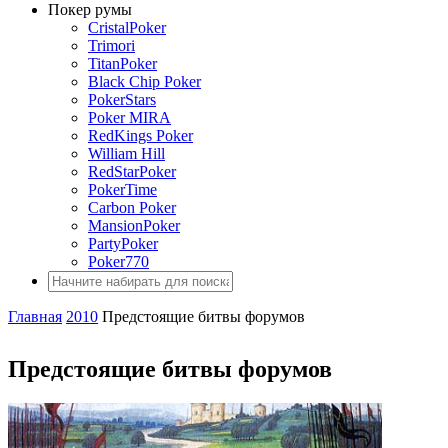
Покер румы
CristalPoker
Trimori
TitanPoker
Black Chip Poker
PokerStars
Poker MIRA
RedKings Poker
William Hill
RedStarPoker
PokerTime
Carbon Poker
MansionPoker
PartyPoker
Poker770
Главная
2010
Предстоящие битвы форумов
Предстоящие битвы форумов