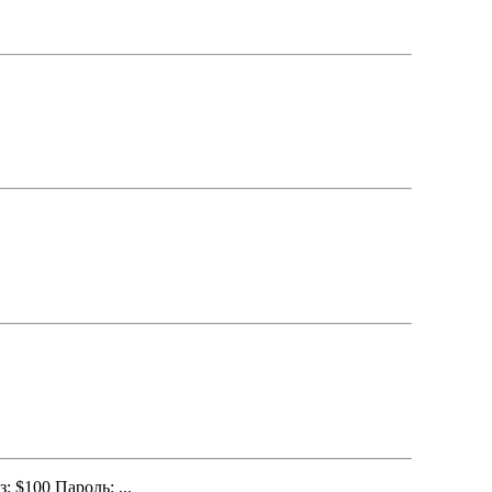
 $100 Пароль: ...