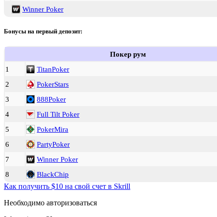
Winner Poker
Бонусы на первый депозит:
Покер рум
1
TitanPoker
2
PokerStars
3
888Poker
4
Full Tilt Poker
5
PokerMira
6
PartyPoker
7
Winner Poker
8
BlackChip
Как получить $10 на свой счет в Skrill
Необходимо авторизоваться