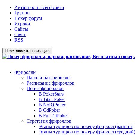
Активность всего сайта
Группы
Покер форум
Игроки
Сайты
Связь
RSS
Переключить навигацию
Фрироллы
Пароли на фрироллы
Расписание фрироллов
Поиск фрироллов
В PokerStars
В Titan Poker
В NoIQPoker
В CdPoker
В FullTiltPoker
Стратегия фрироллов
Этапы турниров по покеру фриролл (ранний)
Этапы турниров по покеру фриролл (средний