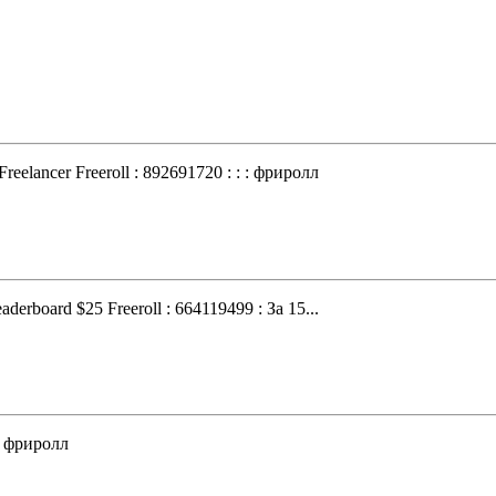
Freelancer Freeroll : 892691720 : : : фриролл
derboard $25 Freeroll : 664119499 : За 15...
: : фриролл