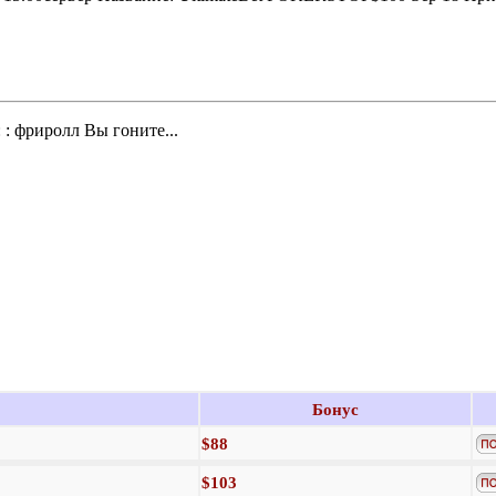
: : : фриролл Вы гоните...
Бонус
$88
$103