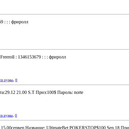
59 : : : фриролл
 Freeroll : 1346153679 : : : фриролл
,
ер румы
0
та:29.12 21.00 S.T Приз:100$ Пароль: norte
,
ер румы
0
9 15.00сервер Название: UltimateBet POKERSTOP$100 Sep 18 Приз: