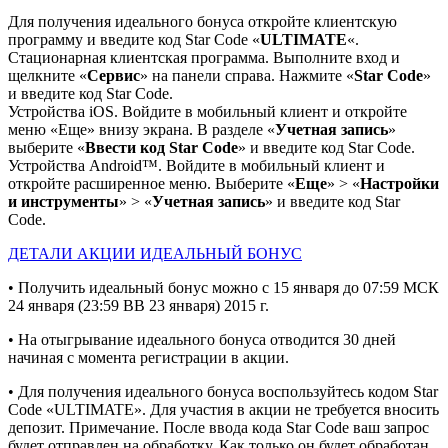
Для получения идеального бонуса откройте клиентскую
программу и введите код Star Code «
ULTIMATE
«.
Стационарная клиентская программа. Выполните вход и
щелкните «
Сервис
» на панели справа. Нажмите «
Star Code
»
и введите код Star Code.
Устройства iOS. Войдите в мобильный клиент и откройте
меню «Еще» внизу экрана. В разделе «
Учетная запись
»
выберите «
Ввести код Star Code
» и введите код Star Code.
Устройства Android™. Войдите в мобильный клиент и
откройте расширенное меню. Выберите «
Еще
» > «
Настройки
и инструменты
» > «
Учетная запись
» и введите код Star
Code.
ДЕТАЛИ АКЦИИ ИДЕАЛЬНЫЙ БОНУС
• Получить идеальный бонус можно с 15 января до 07:59 МСК
24 января (23:59 ВВ 23 января) 2015 г.
• На отыгрывание идеального бонуса отводится 30 дней
начиная с момента регистрации в акции.
• Для получения идеального бонуса воспользуйтесь кодом Star
Code «ULTIMATE». Для участия в акции не требуется вносить
депозит. Примечание. После ввода кода Star Code ваш запрос
будет отправлен на обработку. Как только он будет обработан,