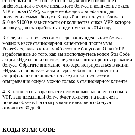
станет активным. После этого вы увидите сообщение с
информацией о сумме идеального бонуса и количестве очков
VIP-игрока (VPP), которое необходимо заработать для
получения суммы бонуса. Каждый игрок получит бонус от
$10 до $1000 в зависимости от количества очков VPP, которое
игроку удалось заработать за один месяц в 2014 году.
3. Следить за прогрессом отыгрывания идеального бонуса
можно в кассе стационарной клиентской программы
PokerStars, нажав кнопку «Состояние бонусов». Очки VPP,
заработанные до того, как вы воспользуетесь кодом Star Code
акции «Идеальный бонус», не учитываются при отыгрывании
бонуса. Обратите внимание, что зарегистрироваться в акции
«Идеальный бонус» можно через мобильный клиент на
смартфоне или планшете, но следить за прогрессом
отыгрывания бонуса можно только в стационарном клиенте.
4. Как только вы заработаете необходимое количество очков
VPP, ваш идеальный бонус будет зачислен на ваш счет в
полном объеме. На отыгрывание идеального бонуса
отводится 30 дней.
КОДЫ STAR CODE