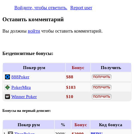
Войдите, чтобы ответить.
Report user
Оставить комментарий
Вы должны
войти
чтобы оставить комментарий.
Бездепозитные бонусы:
Покер рум
Бонус
Получить
888Poker
$88
PokerMira
$103
Winner Poker
$10
Бонусы на первый депозит:
Покер рум
%
Бонус
Код бонуса
1
TitanPoker
200%
$2000
PFRU