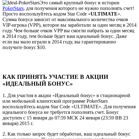
Это самый крупный бонус в истории
PokerStars
, для получения которого не нужно пополнять счет!
Просто воспользуйтесь кодом Star Code «
ULTIMATE
«.
Сумма бонуса зависит от максимального количества очков
VIP-игрока (VPP), которое вы заработали за один месяц в 2014
году. Чем больше очков VPP вы смогли набрать за один месяц
в 2014 году, тем больше будет ваш идеальный бонус. Даже
если вы мало играли в 2014 году, вы гарантированно
получите бонус $10.
КАК ПРИНЯТЬ УЧАСТИЕ В АКЦИИ
«ИДЕАЛЬНЫЙ БОНУС»
1. Для участия в акции «Идеальный бонус» в стационарной
или мобильной клиентской программе PokerStars
воспользуйтесь кодом Star Code «ULTIMATE». Для получения
идеального бонуса не требуется пополнять счет. Бонус
доступен с 15 января до 07:59 МСК 24 января (23:59 ВВ 23
января) 2015 г.
2. Как только запрос будет обработан, ваш идеальный бонус