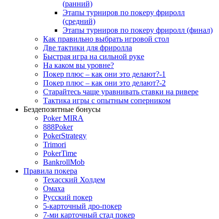
(ранний)
Этапы турниров по покеру фриролл
(средний)
Этапы турниров по покеру фриролл (финал)
Как правильно выбрать игровой стол
Две тактики для фриролла
Быстрая игра на сильной руке
На каком вы уровне?
Покер плюс – как они это делают?-1
Покер плюс – как они это делают?-2
Старайтесь чаще уравнивать ставки на ривере
Тактика игры с опытным соперником
Бездепозитные бонусы
Poker MIRA
888Poker
PokerStrategy
Trimori
PokerTime
BankrollMob
Правила покера
Техасский Холдем
Омаха
Русский покер
5-карточный дро-покер
7-ми карточный стад покер