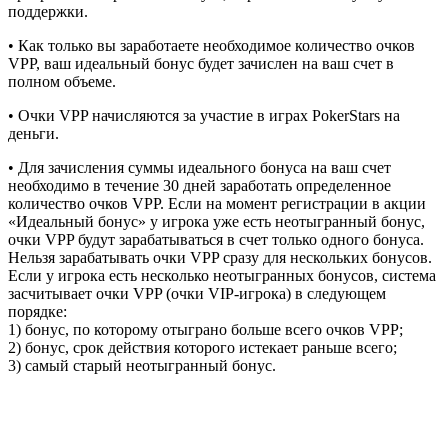
поддержки.
• Как только вы заработаете необходимое количество очков
VPP, ваш идеальный бонус будет зачислен на ваш счет в
полном объеме.
• Очки VPP начисляются за участие в играх PokerStars на
деньги.
• Для зачисления суммы идеального бонуса на ваш счет
необходимо в течение 30 дней заработать определенное
количество очков VPP. Если на момент регистрации в акции
«Идеальный бонус» у игрока уже есть неотыгранный бонус,
очки VPP будут зарабатываться в счет только одного бонуса.
Нельзя зарабатывать очки VPP сразу для нескольких бонусов.
Если у игрока есть несколько неотыгранных бонусов, система
засчитывает очки VPP (очки VIP-игрока) в следующем
порядке:
1) бонус, по которому отыграно больше всего очков VPP;
2) бонус, срок действия которого истекает раньше всего;
3) самый старый неотыгранный бонус.