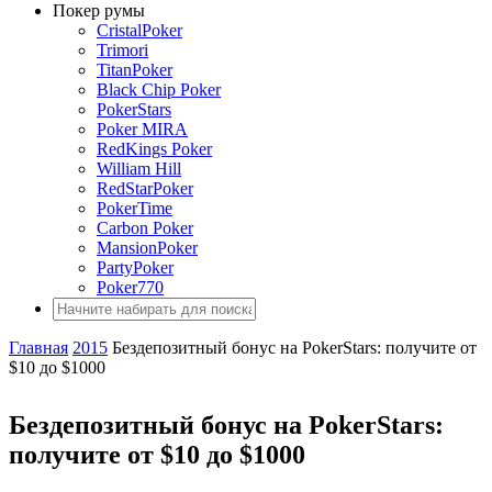
Покер румы
CristalPoker
Trimori
TitanPoker
Black Chip Poker
PokerStars
Poker MIRA
RedKings Poker
William Hill
RedStarPoker
PokerTime
Carbon Poker
MansionPoker
PartyPoker
Poker770
Главная
2015
Бездепозитный бонус на PokerStars: получите от
$10 до $1000
Бездепозитный бонус на PokerStars:
получите от $10 до $1000