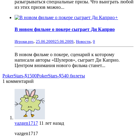
разыгрываться специальные призы. Что выиграть любой
из этих призов можно...
+
В новом фильме о покере сыграет Ди Каприо
,
,
,
Игроки.pro
25.06.2009
25.06.2009
Новости
0
В новом фильме о покере, сценарий к которому
написали авторы «Шулеров», сыграет Ди Каприо.
Центром внимания нового фильма станет...
PokerStars-$1500
PokerStars-$540 билеты
1 комментарий
vazgen1717
11 лет назад
vazgen1717